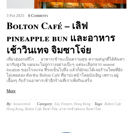
3
Feb
2025
0 Comments
Bolton Café – เลิฟ
pineapple bun และอาหาร
เช้าวินเทจ จิมซาโจ่ย
เที่ยวฮ่องกงทีไร … อาหารเช้าจะเป็นความสุข ความสนุกที่ได้ค้นหา
มากับสูงวัย แผนจะไม่ถูกวางอย่างเป๊ะๆ แต่จะเลือกจาก nearest
location ของโรงแรม ที่รถเข็นไปถึง แล้วก็มักจะได้เจอร้านใหม่ที่ยัง
ไม่เคยลอง ดังเช่น Bolton Café ที่มาปะหน้าโดยบังเอิญ เพราะอยู่
เยื้องๆ กับร้านอาหารเช้าอีกร้านที่เราเพิ่งกินเสร็จ
More
By:
Category:
Tags:
bosasivimol
Eat
,
Feature
,
Hong Kong
Bolton Cafe
Hong Kong
,
Bolton Cafe จิมซาโจ่ย
,
อาหารเช้าฮ่องกง จิมซาโจ่ย