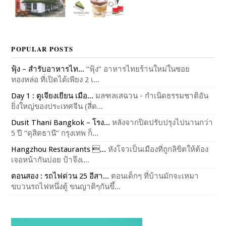
POPULAR POSTS
ฟุ้ง – สำรับอาหารไท...
“ฟุ้ง” อาหารไทยร้านใหม่ในซอย
ทองหล่อ ที่เปิดได้เพียง 2 เ...
Day 1 : ตูเจียงเยียน เมือ...
มลฑลเสฉวน - กำเนิดธรรมชาติอัน
ยิ่งใหญ่ของประเทศจีน (สี่ด...
Dusit Thani Bangkok – โรง...
หลังจากปิดปรับปรุงไปนานกว่า
5 ปี “ดุสิตธานี” กรุงเทพ ก็...
Hangzhou Restaurants ...
หังโจวเป็นเมืองที่ถูกลิขิตให้ต้อง
เจอหน้ากันบ่อย ป้าจึงเ...
ตอนสอง : รถไฟด่วน 25 อีสา...
ตอนเด็กๆ ที่บ้านมักจะเหมา
ขบวนรถไฟหนึ่งตู้ ขนญาติๆกันขึ้...