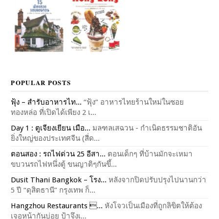
POPULAR POSTS
ฟุ้ง – สำรับอาหารไท...
“ฟุ้ง” อาหารไทยร้านใหม่ในซอย
ทองหล่อ ที่เปิดได้เพียง 2 เ...
Day 1 : ตูเจียงเยียน เมือ...
มลฑลเสฉวน - กำเนิดธรรมชาติอัน
ยิ่งใหญ่ของประเทศจีน (สี่ด...
ตอนสอง : รถไฟด่วน 25 อีสา...
ตอนเด็กๆ ที่บ้านมักจะเหมา
ขบวนรถไฟหนึ่งตู้ ขนญาติๆกันขึ้...
Dusit Thani Bangkok – โรง...
หลังจากปิดปรับปรุงไปนานกว่า
5 ปี “ดุสิตธานี” กรุงเทพ ก็...
Hangzhou Restaurants ...
หังโจวเป็นเมืองที่ถูกลิขิตให้ต้อง
เจอหน้ากันบ่อย ป้าจึงเ...