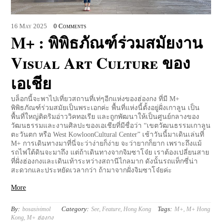
16
May
2025
0 Comments
M+ : พิพิธภัณฑ์ร่วมสมัยงาน
Visual Art Culture ของ
เอเชีย
บล็อกนี้จะพาไปเที่ยวสถานที่เท่ๆอีกแห่งของฮ่องกง ที่มี M+
พิพิธภัณฑ์ร่วมสมัยเป็นพระเอกค่ะ พื้นที่แห่งนี้ตั้งอยู่ฝั่งเกาลูน เป็น
พื้นที่ใหญ่ติดริมอ่าววิคทอเรีย และถูกพัฒนาให้เป็นศูนย์กลางของ
วัฒนธรรมและงานศิลปะของเอเชียที่มีชื่อว่า “เขตวัฒนธรรมเกาลูน
ตะวันตก หรือ West KowloonCultural Center” เช้าวันนี้มาเดินเล่นที่
M+ การเดินทางมาที่นี่จะว่าง่ายก็ง่าย จะว่ายากก็ยาก เพราะถึงแม้
รถไฟใต้ดินจะมาถึง แต่ถ้าเดินทางจากจิมซาโจ๋ย เราต้องเปลี่ยนสาย
ที่ฝั่งฮ่องกงและเดินเท้าระหว่างสถานีไกลมาก ดังนั้นรถแท็กซี่น่า
สะดวกและประหยัดเวลากว่า ถ้ามาจากฝั่งจิมซาโจ๋ยค่ะ
More
By:
Category:
Tags:
bosasivimol
See
,
Feature
,
Hong Kong
M+
,
M+ Hong
Kong
,
M+ ฮ่องกง