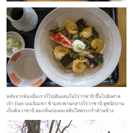
หลังจากท้องอิ่มเราก็ไปเดินเล่นในไร่วาซาบิ ขึ้นไปยังศาล
เจ้า Daio บนเนินเขา ข้ามสะพานกลางไร่วาซาบิ ดูพนักงาน
เก็บต้นวาซาบิ ดมกลิ่นก่อนจะหยิบใส่ตระกร้าด้านข้าง