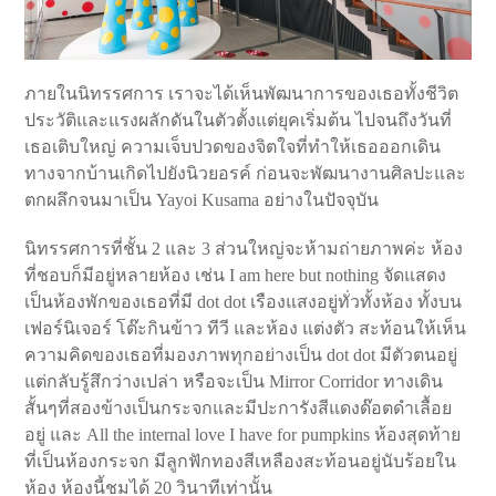
ภายในนิทรรศการ เราจะได้เห็นพัฒนาการของเธอทั้งชีวิต
ประวัติและแรงผลักดันในตัวตั้งแต่ยุคเริ่มต้น ไปจนถึงวันที่
เธอเติบใหญ่ ความเจ็บปวดของจิตใจที่ทำให้เธอออกเดิน
ทางจากบ้านเกิดไปยังนิวยอรค์ ก่อนจะพัฒนางานศิลปะและ
ตกผลึกจนมาเป็น Yayoi Kusama อย่างในปัจจุบัน
นิทรรศการที่ชั้น 2 และ 3 ส่วนใหญ่จะห้ามถ่ายภาพค่ะ ห้อง
ที่ชอบก็มีอยู่หลายห้อง เช่น I am here but nothing จัดแสดง
เป็นห้องพักของเธอที่มี dot dot เรืองแสงอยู่ทั่วทั้งห้อง ทั้งบน
เฟอร์นิเจอร์ โต๊ะกินข้าว ทีวี และห้อง แต่งตัว สะท้อนให้เห็น
ความคิดของเธอที่มองภาพทุกอย่างเป็น dot dot มีตัวตนอยู่
แต่กลับรู้สึกว่างเปล่า หรือจะเป็น Mirror Corridor ทางเดิน
สั้นๆที่สองข้างเป็นกระจกและมีปะการังสีแดงด๊อตดำเลื้อย
อยู่ และ All the internal love I have for pumpkins ห้องสุดท้าย
ที่เป็นห้องกระจก มีลูกฟักทองสีเหลืองสะท้อนอยู่นับร้อยใน
ห้อง ห้องนี้ชมได้ 20 วินาทีเท่านั้น