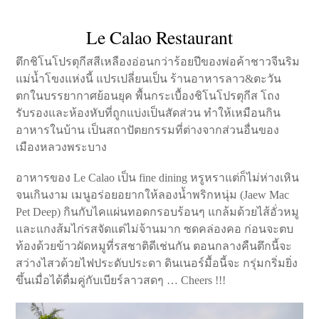
Le Calao Restaurant
ตึกชิโนโปรตุกีสสีเหลืองอ่อนกว่าร้อยปีของพ่อค้าชาวจีนริม
แม่น้ำโขงแห่งนี้ แปรเปลี่ยนเป็น ร้านอาหารลาว&ตะวัน
ตกในบรรยากาศย้อนยุค พื้นกระเบื้องชิโนโปรตุกีส โถง
รับรองและห้องหับที่ถูกแบ่งเป็นสัดส่วน ทำให้เหมือนกิน
อาหารในบ้าน เป็นสถาปัตยกรรมที่ต่างจากส่วนอื่นของ
เมืองหลวงพระบาง
อาหารของ Le Calao เป็น fine dining หรูหราแต่ก็ไม่ห่างเหิน
จนเกินงาม เมนูอร่อยอยากให้ลองน้ำพริกหนุ่ม (Jaew Mac
Pet Deep) กินกับไคแผ่นทอดกรอบร้อนๆ แกล้มด้วยไส้อั่วหมู
และแกงส้มไก่รสจัดแต่ไม่จ้านมาก ซดคล่องคอ ก่อนจะตบ
ท้องด้วยข้าวผัดหมูที่รสชาติดีเช่นกัน ตอนกลางคืนตึกนี้จะ
สว่างไสวด้วยไฟประดับประดา ดินเนอร์มื้อนี้จะ กรุ่มกริ่มยิ่ง
ขึ้นเมื่อได้ดื่มคู่กับเบียร์ลาวสดๆ … Cheers !!!