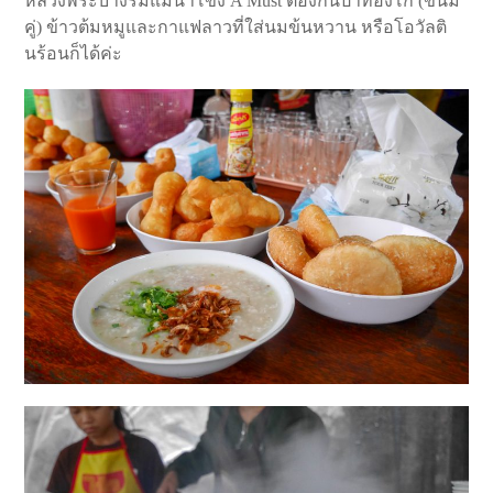
หลวงพระบางริมแม่น้ำโขง A Must ต้องกินปาท๋องโก๋ (ขนม
คู่) ข้าวต้มหมูและกาแฟลาวที่ใส่นมข้นหวาน หรือโอวัลติ
นร้อนก็ได้ค่ะ