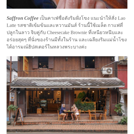
Saffron Coffee
เป็นคาเฟ่ชื่อดังริมฝั่งโขง แนะนำให้สั่ง Lao
Latte รสชาติเข้มข้นและหวานมันส์ ร้านนี้ใช้เมล็ด กาแฟที่
ปลูกในลาว จิบคู่กับ Cheesecake Brownie ที่เหนียวหนึบและ
อร่อยสุดๆ ที่นั่งของร้านมีทั้งในร้าน และเฉลียงริมแม่น้ำโขง
ได้อารมณ์ฮิปสเตอร์ในหลวงพระบางค่ะ