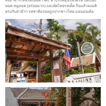
สั่งอาหารไทยไม่เน้นลาวค่ะ ลาบไก่สมุนไพรตรึม ปอเปี๊ยะ
ทอด หมูทอด (อร่อยมาก) และผัดไทยรสเด็ด กินแล้วลงมติ
ตรงกับสามีว่า รสชาติอร่อยถูกปากชาวไทย แน่นอนเด้อ