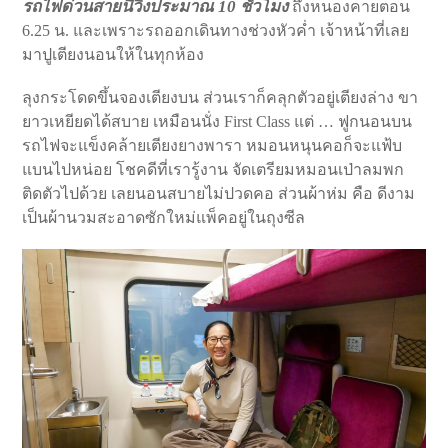
รถไฟด่วนสายนี้วิ่งประมาณ 10 ชั่วโมง
ถึงหนองคายตอน
6.25 น. และเพราะรถออกเดินทางช่วงหัวค่ำ เจ้าหน้าที่เลย
มาปูเตียงนอนให้ในทุกห้อง
ลุงกระโดดขึ้นจองเตียงบน ส่วนเราก็คลุกตัวอยู่เตียงล่าง ขา
ยาวเหยียดได้สบาย เหมือนนั่ง First Class แต่ … ฟูกนอนบน
รถไฟจะแข็งคล้ายเตียงยางพารา หมอนหนุนคอก็จะแฟ้บ
แบนไปหน่อย โชคดีที่เรารู้งาน จัดเตรียมหมอนเป่าลมพก
ติดตัวไปด้วย เลยนอนสบายไม่ปวดคอ ส่วนผ้าห่ม คือ ดีงาม
เป็นผ้านวมสะอาดซักใหม่แพ็คอยู่ในถุงซีล