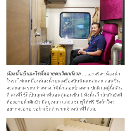
ห้องน้ำเป็นอะไรที่หลายคนวิตกกังวล
… เอาจริงๆ ห้องน้ำ
ในรถไฟก็เหมือนห้องน้ำบนเครื่องบินนั่นแหล่ะค่ะ ตอนขึ้น
จะสะอาด ระหว่างทาง ก็มีน้ำเลอะบ้างตามปกติ แต่ตู้นี้กลิ่น
ดี คนที่ใช้ก็เป็นลูกค้าที่นอนตู้นอนชั้น 1 ทั้งนั้น ใกล้ๆกันยังมี
ห้องอาบน้ำฝักบัว มีสบู่เหลว และแชมพูให้ฟรี ซึ่งถ้าใคร
อยากจะอาบ ขอผ้าเช็ดตัวจากเจ้าหน้าที่ได้เลย