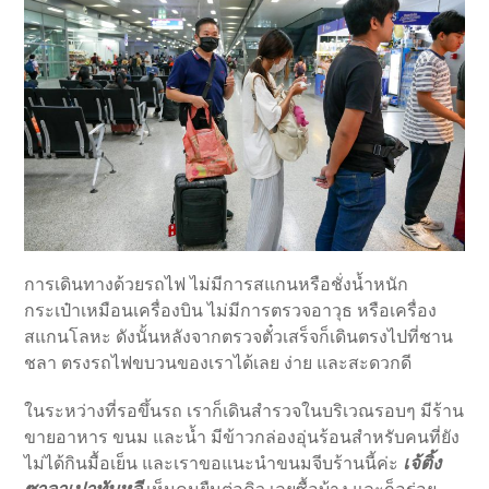
การเดินทางด้วยรถไฟ ไม่มีการสแกนหรือชั่งน้ำหนัก
กระเป๋าเหมือนเครื่องบิน ไม่มีการตรวจอาวุธ หรือเครื่อง
สแกนโลหะ ดังนั้นหลังจากตรวจตั๋วเสร็จก็เดินตรงไปที่ชาน
ชลา ตรงรถไฟขบวนของเราได้เลย ง่าย และสะดวกดี
ในระหว่างที่รอขึ้นรถ เราก็เดินสำรวจในบริเวณรอบๆ มีร้าน
ขายอาหาร ขนม และน้ำ มีข้าวกล่องอุ่นร้อนสำหรับคนที่ยัง
เจ้ติ้ง
ไม่ได้กินมื้อเย็น และเราขอแนะนำขนมจีบร้านนี้ค่ะ