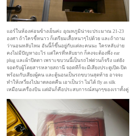
แอร์ในห้องค่อนข้างเย็นค่ะ อุณหภูมิน่าจะประมาณ 21-23
องศา ถ้าใครขี้หนาว ก็เตรียมเสื้อหนาๆไปด้วย และถ้าถาม
ว่านอนหลับไหม อันนี้ก็ขึ้นอยู่กับแต่ละคนนะ ใครหลับง่าย
คงไม่มีปัญหาอะไร แต่ใครที่หลับยาก ก็คงจะต้องพึ่ง ear
plug และผ้าปิดตา เพราะขบวนนี้เป็นรถไฟด่วนก็จริง แต่ยัง
จอดรับผู้โดยสารหลายสถานี จอดทีก็จะมีเสียงประตูเปิด-ปิด
พร้อมกับเสียงผู้คน และตู้นอนเป็นรถขบวนสุดท้าย อาจจะ
ทำให้เหวี่ยงไปมาตลอดคืน เอาเป็นว่า ไม่ได้ fly as silk
เหมือนเครื่องบิน แต่มันก็คือประสบการณ์สนุกๆของเราทั้งคู่