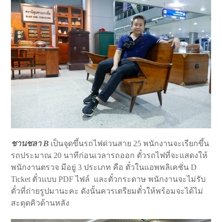
ชานชลา B
เป็นจุดขึ้นรถไฟด่วนสาย 25 พนักงานจะเรียกขึ้น
รถประมาณ 20 นาทีก่อนเวลารถออก ตั๋วรถไฟที่จะแสดงให้
พนักงานตรวจ มีอยู่ 3 ประเภท คือ ตั๋วในแอพพลิเคชั่น D
Ticket ตั๋วแบบ PDF ไฟล์ และตั๋วกระดาษ พนักงานจะไม่รับ
ตั๋วที่ถ่ายรูปมานะคะ ดังนั้นควรเตรียมตั๋วให้พร้อมจะได้ไม่
สะดุดคิวด้านหลัง