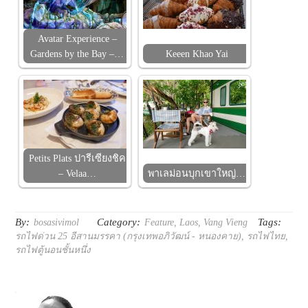
Avatar Experience –
Gardens by the Bay –…
Keeen Khao Yai
Petits Plats ปารีเซียงชิค
– Velaa…
พาเลม่อนบุกเขาใหญ่…
By:
Category:
Tags:
bosasivimol
Feature
,
Laos
,
Vang Vieng
รถไฟด่วน 25 อีสานมรรคา (กรุงเทพอภิวัฒน์ - หนองคาย)
,
รถไฟไทย
,
รถไฟตู้นอนชั้นหนึ่ง