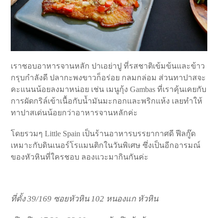
เราชอบอาหารจานหลัก ปาเอย่าปู ที่รสชาติเข้มข้นและข้าว
กรุบกำลังดี ปลากะพงขาวก็อร่อย กลมกล่อม ส่วนทาปาสจะ
คะแนนน้อยลงมาหน่อย เช่น เมนูกุ้ง Gambas ที่เราคุ้นเคยกับ
การผัดกริล์เข้าเนื้อกับน้ำมันมะกอกและพริกแห้ง เลยทำให้
ทาปาสเด่นน้อยกว่าอาหารจานหลักค่ะ
โดยรวมๆ Little Spain เป็นร้านอาหารบรรยากาศดี ฟีลกู๊ด
เหมาะกับดินเนอร์โรแมนติกในวันพิเศษ ซึ่งเป็นอีกอารมณ์
ของหัวหินที่ใครชอบ ลองแวะมากินกันค่ะ
ที่ตั้ง 39/169 ซอยหัวหิน 102 หนองแก หัวหิน