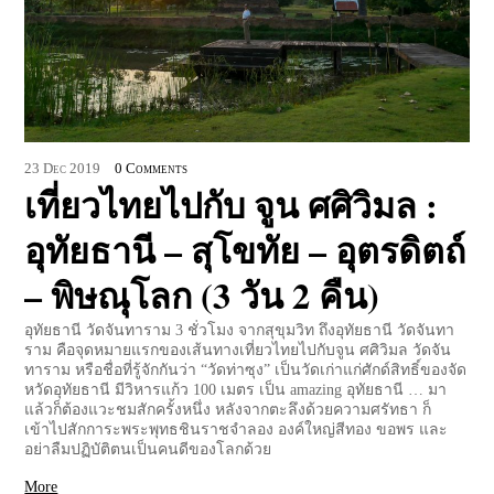
23
Dec
2019
0 Comments
เที่ยวไทยไปกับ จูน ศศิวิมล :
อุทัยธานี – สุโขทัย – อุตรดิตถ์
– พิษณุโลก (3 วัน 2 คืน)
อุทัยธานี วัดจันทาราม 3 ชั่วโมง จากสุขุมวิท ถึงอุทัยธานี วัดจันทา
ราม คือจุดหมายแรกของเส้นทางเที่ยวไทยไปกับจูน ศศิวิมล วัดจัน
ทาราม หรือชื่อที่รู้จักกันว่า “วัดท่าซุง” เป็นวัดเก่าแก่ศักด์สิทธิ์ของจัด
หวัดอุทัยธานี มีวิหารแก้ว 100 เมตร เป็น amazing อุทัยธานี … มา
แล้วก็ต้องแวะชมสักครั้งหนึ่ง หลังจากตะลึงด้วยความศรัทธา ก็
เข้าไปสักการะพระพุทธชินราชจำลอง องค์ใหญ่สีทอง ขอพร และ
อย่าลืมปฏิบัติตนเป็นคนดีของโลกด้วย
More