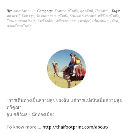
By:
Category:
Tags:
bosasivimol
Feature
,
สุโขทัย
,
อุตรดิถต์
,
Thailand
อุดรธานี
,
วัดท่าซุง
,
วัดจันทาราม
,
สุโขทัย
,
Sriwilai Sukhothai
,
ศรีวิไล สุโขทัย
,
โรงแรมสวยสุโขทัย
,
วัดช้างล้อม
,
ศรีสัจชนาลัย
,
อุตรดิถต์
,
เมืองลับแล
,
เจ๊แฮ
,
ก๋วยเตี๋ยวสุโขทัย
"การเดินทางเป็นความสุขของฉัน แต่การแบ่งปันเป็นความสุข
ทวีคูณ"
จูน ศศิวิมล - นักท่องเมือง
To know more ...
http://thaifootprint.com/about/