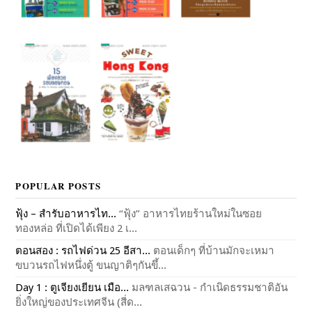
POPULAR POSTS
ฟุ้ง – สำรับอาหารไท...
“ฟุ้ง” อาหารไทยร้านใหม่ในซอย
ทองหล่อ ที่เปิดได้เพียง 2 เ...
ตอนสอง : รถไฟด่วน 25 อีสา...
ตอนเด็กๆ ที่บ้านมักจะเหมา
ขบวนรถไฟหนึ่งตู้ ขนญาติๆกันขึ้...
Day 1 : ตูเจียงเยียน เมือ...
มลฑลเสฉวน - กำเนิดธรรมชาติอัน
ยิ่งใหญ่ของประเทศจีน (สี่ด...