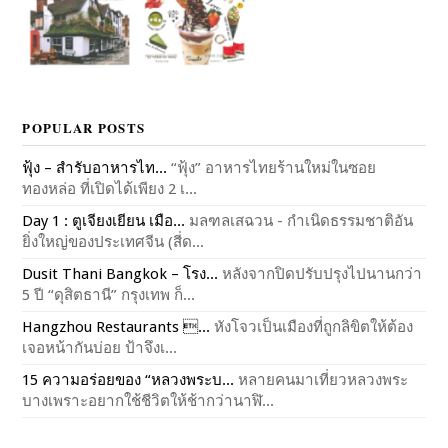
POPULAR POSTS
ฟุ้ง – สำรับอาหารไท...
“ฟุ้ง” อาหารไทยร้านใหม่ในซอย
ทองหล่อ ที่เปิดได้เพียง 2 เ...
Day 1 : ตูเจียงเยียน เมือ...
มลฑลเสฉวน - กำเนิดธรรมชาติอัน
ยิ่งใหญ่ของประเทศจีน (สี่ด...
Dusit Thani Bangkok – โรง...
หลังจากปิดปรับปรุงไปนานกว่า
5 ปี “ดุสิตธานี” กรุงเทพ ก็...
Hangzhou Restaurants ...
หังโจวเป็นเมืองที่ถูกลิขิตให้ต้อง
เจอหน้ากันบ่อย ป้าจึงเ...
15 ความอร่อยของ “หลวงพระบ...
หลายคนมาเที่ยวหลวงพระ
บางเพราะอยากใช้ชีวิตให้ช้ากว่านาฬิ...