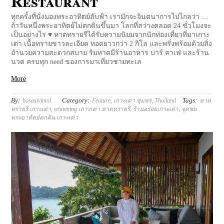
Restaurant
ทุกครั้งที่นั่งมองพระอาทิตย์ลับฟ้า เรามักจะจินตนาการไปไกลว่า …
ถ้าวันหนึ่งพระอาทิตย์ไม่ตกดินขึ้นมา โลกที่สว่างตลอด 24 ชั่วโมงจะ
เป็นอย่างไร ♥ หาดทรายรีได้รับความนิยมจากนักท่องเที่ยวที่มาเกาะ
เต่า เนื้อทรายขาวละเอียด ทอดยาวกว่า 2 กิโล และพรั่งพร้อมด้วยสิ่ง
อำนวยความสะดวกสบาย ริมหาดมีร้านอาหาร บาร์ คาเฟ่ และร้าน
นวด ครบทุก need ของการมาเที่ยวชายทะเล
More
By:
Category:
Tags:
bosasivimol
Feature
,
เกาะเต่า ชุมพร
,
Thailand
หาด
ทรายรี เกาะเต่า
,
whitening เกาะเต่า หาดทรายรี
,
ร้านอร่อยเกาะเต่า
,
จุดชม
พระอาทิตย์ตกดิน เกาะเต่า