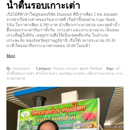
น้ำตื้นรอบเกาะเต่า
เรือไม้สีฟ้าลำใหญ่ของบริษัท Diamond ที่มีเราเพียง 2 คน ล่องออก
จากท่าเรือช่วงสายของวันอากาศดี เรือลำนี้จองผ่าน Cape Shark
Villa ในราคาเพียง 4,500 บาท นำเที่ยวเกาะนางยวน และจุดดำน้ำ
ตื้นรอบเกาะเต่ากับเราทั้งวัน เกาะเต่า และเกาะนางยวน เป็นสอง
เกาะที่อยู่ใกล้กัน เลยถูกรวบตึงให้เป็นเขตเดียวกัน ในอำเภอ
เกาะพะงัน ของจังหวัดสุราษฏร์ธานี เรือใช้เวลาประมาณ 20-30
นาที ก็ล่องมาถึงเกาะนางยวนตอน 10.00 โมงเช้า
More
By:
Category:
Tags:
bosasivimol
Feature
,
เกาะเต่า ชุมพร
,
Thailand
ดำ
น้ำตื้นรอบเกาะเต่า
,
ดำน้ำเกาะเต่า
,
snorkling เกาะเต่า
,
เที่ยวเกาะนางยวน
,
เกาะ
นางยวนสวย