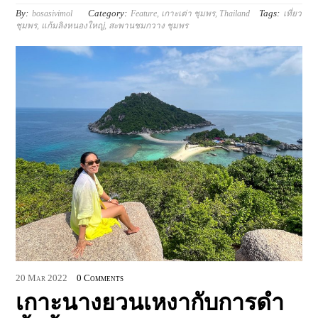
By:
Category:
Tags:
bosasivimol
Feature
,
เกาะเต่า ชุมพร
,
Thailand
เที่ยว
ชุมพร
,
แก้มลิงหนองใหญ่
,
สะพานชมกวาง ชุมพร
20
Mar
2022
0 Comments
เกาะนางยวนเหงากับการดำ