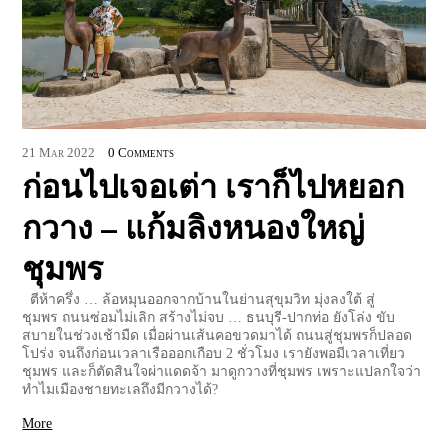
21
Mar
2022
0 Comments
ก่อนไปเจอเต่า เราก็ไปหยอก
กวาง – แก้มลิงหนองใหญ่
ชุมพร
ตีห้าครึ่ง … ล้อหมุนออกจากบ้านในย่านสุขุมวิท มุ่งลงใต้ สู่
ชุมพร ถนนซ่อมไม่เลิก สร้างไม่จบ … ธนบุรี-ปากท่อ ยังโล่ง ขับ
สบายในช่วงเช้ามืด เมื่อผ่านเส้นคอขวดมาได้ ถนนสู่ชุมพรก็ปลอด
โปร่ง จนถึงก่อนเวลาเรือออกเกือบ 2 ชั่วโมง เรายังพอมีเวลาเที่ยว
ชุมพร และก็ตัดสินใจผ่าแดดจ้า มาดูกวางที่ชุมพร เพราะแปลกใจว่า
ทำไมเมืองชายทะเลถึงมีกวางได้?
More