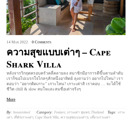
14
Mar
2022
0 Comments
ความสุขแบบเต่าๆ – Cape
Shark Villa
หลังจากวิกฤตครอบครัวคลี่คลายลง สมาชิกมีอาการดีขึ้นตามลำดับ
เราก็ขอไปเบรกใจไกลๆสักหนึ่งอาทิตย์ ลุงถามว่า อยากไปไหน? เรา
ตอบว่า “อยากติดเกาะ” เกาะไหน? เกาะเต่าสิ เราตอบ … จะได้ใช้
ชีวิต chill & slow สมใจและสมชื่อเต่าจริงๆ
More
By:
Category:
Tags:
bosasivimol
Feature
,
เกาะเต่า ชุมพร
,
Thailand
เกาะ
เต่า
,
ที่พักเกาะเต่า
,
Cape Shark Villa
,
ความสุขแบบเต่าๆ
,
เที่ยวเกาะเต่า