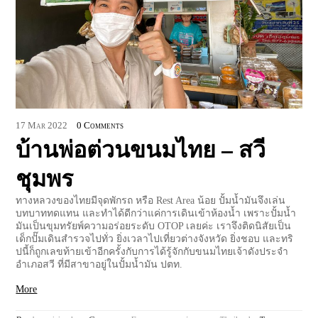
17
Mar
2022
0 Comments
บ้านพ่อต่วนขนมไทย – สวี
ชุมพร
ทางหลวงของไทยมีจุดพักรถ หรือ Rest Area น้อย ปั้มน้ำมันจึงเล่น
บทบาททดแทน และทำได้ดีกว่าแค่การเดินเข้าห้องน้ำ เพราะปั้มน้ำ
มันเป็นขุมทรัยพ์ความอร่อยระดับ OTOP เลยค่ะ เราจึงติดนิสัยเป็น
เด็กปั๊มเดินสำรวจไปทั่ว ยิ่งเวลาไปเที่ยวต่างจังหวัด ยิ่งชอบ และทริ
ปนี้ก็ถูกเลขท้ายเข้าอีกครั้งกับการได้รู้จักกับขนมไทยเจ้าดังประจำ
อำเภอสวี ที่มีสาขาอยู่ในปั้มน้ำมัน ปตท.
More