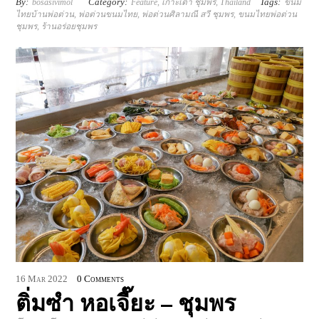
By:
Category:
Tags:
bosasivimol
Feature
,
เกาะเต่า ชุมพร
,
Thailand
ขนม
ไทยบ้านพ่อต่วน
,
พ่อต่วนขนมไทย
,
พ่อต่วนศิลามณี สวี ชุมพร
,
ขนมไทยพ่อต่วน
ชุมพร
,
ร้านอร่อยชุมพร
16
Mar
2022
0 Comments
ติ่มซำ หอเจี๊ยะ – ชุมพร