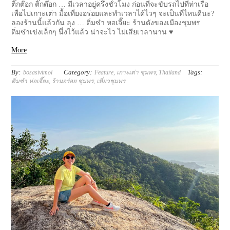
ติ๊กต๊อก ติ๊กต๊อก … มีเวลาอยู่ครึ่งชั่วโมง ก่อนที่จะขับรถไปที่ท่าเรือ
เพื่อไปเกาะเต่า มื้อเที่ยงอร่อยและทำเวลาได้ไวๆ จะเป็นที่ไหนดีนะ?
ลองร้านนี้แล้วกัน ลุง … ติ่มซำ หอเจี๊ยะ ร้านดังของเมืองชุมพร
ติ่มซำเข่งเล็กๆ นึ่งไว้แล้ว น่าจะไว ไม่เสียเวลานาน ♥
More
By:
Category:
Tags:
bosasivimol
Feature
,
เกาะเต่า ชุมพร
,
Thailand
ติ่มซำ ห่อเจี๊ยะ
,
ร้านอร่อย ชุมพร
,
เที่ยวชุมพร