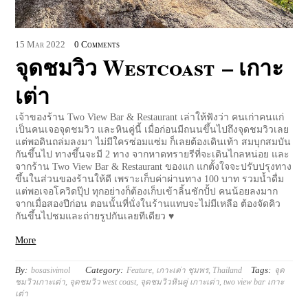
15
Mar
2022
0 Comments
จุดชมวิว Westcoast – เกาะ
เต่า
เจ้าของร้าน Two View Bar & Restaurant เล่าให้ฟังว่า คนเก่าคนแก่
เป็นคนเจอจุดชมวิว และหินคู่นี้ เมื่อก่อนมีถนนขึ้นไปถึงจุดชมวิวเลย
แต่พอดินถล่มลงมา ไม่มีใครซ่อมแซ่ม ก็เลยต้องเดินเท้า สมบุกสมบัน
กันขึ้นไป ทางขึ้นจะมี 2 ทาง จากหาดทรายรีที่จะเดินไกลหน่อย และ
จากร้าน Two View Bar & Restaurant ของแก แกตั้งใจจะปรับปรุงทาง
ขึ้นในส่วนของร้านให้ดี เพราะเก็บค่าผ่านทาง 100 บาท รวมน้ำดื่ม
แต่พอเจอโควิดปุ๊ป ทุกอย่างก็ต้องเก็บเข้าลิ้นชักปั้ป คนน้อยลงมาก
จากเมื่อสองปีก่อน ตอนนั้นที่นั่งในร้านแทบจะไม่มีเหลือ ต้องจัดคิว
กันขึ้นไปชมและถ่ายรูปกันเลยทีเดียว ♥
More
By:
Category:
Tags:
bosasivimol
Feature
,
เกาะเต่า ชุมพร
,
Thailand
จุด
ชมวิวเกาะเต่า
,
จุดชมวิว west coast
,
จุดชมวิวหินคู่ เกาะเต่า
,
two view bar เกาะ
เต่า