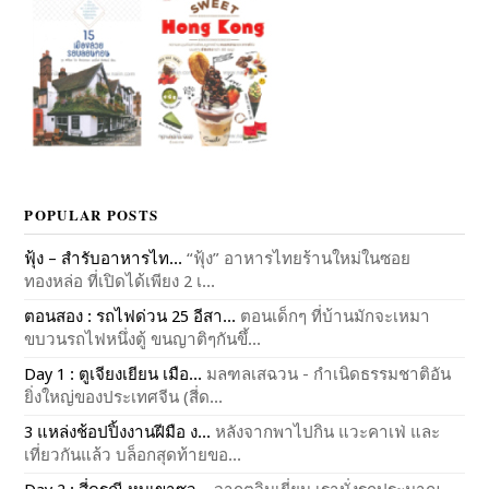
POPULAR POSTS
ฟุ้ง – สำรับอาหารไท...
“ฟุ้ง” อาหารไทยร้านใหม่ในซอย
ทองหล่อ ที่เปิดได้เพียง 2 เ...
ตอนสอง : รถไฟด่วน 25 อีสา...
ตอนเด็กๆ ที่บ้านมักจะเหมา
ขบวนรถไฟหนึ่งตู้ ขนญาติๆกันขึ้...
Day 1 : ตูเจียงเยียน เมือ...
มลฑลเสฉวน - กำเนิดธรรมชาติอัน
ยิ่งใหญ่ของประเทศจีน (สี่ด...
3 แหล่งช้อปปิ้งงานฝีมือ ง...
หลังจากพาไปกิน แวะคาเฟ่ และ
เที่ยวกันแล้ว บล็อกสุดท้ายขอ...