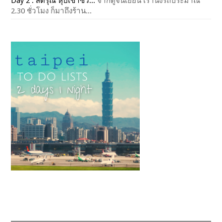
Day 2 : สี่ดรุณี หุบเขาซว...
จากตูจินเยี่ยน เรานั่งรถประมาณ
2.30 ชั่วโมง ก็มาถึงร้าน...