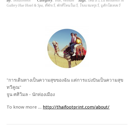
By:
Category:
Tags:
bosasivimol
Hue
,
Vietnam
เที่ยวเว้
,
La Résidence M
Gallery Hue Hotel & Spa
,
ที่พักเว้
,
พักที่ไหนในเว้
,
โรงแรมหรูเว้
,
บูติกโฮเทลเว้
"การเดินทางเป็นความสุขของฉัน แต่การแบ่งปันเป็นความสุข
ทวีคูณ"
จูน ศศิวิมล - นักท่องเมือง
To know more ...
http://thaifootprint.com/about/