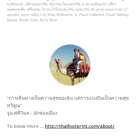
melbourne
,
เที่ยวเมลเบริน์
,
กิจกรรมในเมลเบริน์
,
to do melbourne
,
เที่ยว
ออสเตรเลีย
,
ฟรีแทรม
,
ทำอะไรในเมลเบริน์
,
เมลเบริน์
,
the great ocean road
,
12
apostles
,
yarra valley
,
City Tram Melbourne
,
St. Paul’s Cathedral
,
Finder Railway
Station
,
Hosier Lane
,
Yarra River
"การเดินทางเป็นความสุขของฉัน แต่การแบ่งปันเป็นความสุข
ทวีคูณ"
จูน ศศิวิมล - นักท่องเมือง
To know more ...
http://thaifootprint.com/about/