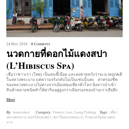
24
May
2018
0 Comments
นวดกายที่ดอกไม้แดงสปา
(L’Hibiscus Spa)
เชื่อว่าชาวเรา (ไทย) เป็นคนขี้เมื่อย และคงคาดหวังว่าจะนวดถูก&ดี
ในหลวงพระบาง แต่ความจริงกลับไม่เป็นเช่นนั้นค่ะ ค่าครองชีพ
ของหลวงพระบางไม่ต่างจากเมืองท่องเที่ยวทั่วโลก ยิ่งลาวนำเข้า
สินค้าหลายชนิดทำให้ค่ากินอยู่สูงกว่าเมืองรองของบ้านเราเสียอีก
More
By:
Category:
Tags:
bosasivimol
Feature
,
Laos
,
Luang Prabang
เที่ยว
หลวงพระบาง
,
ดอกไม้แดงสปา
,
สปาในหลวงพระบาง
,
ร้านนวดในหลวงพระ
บาง