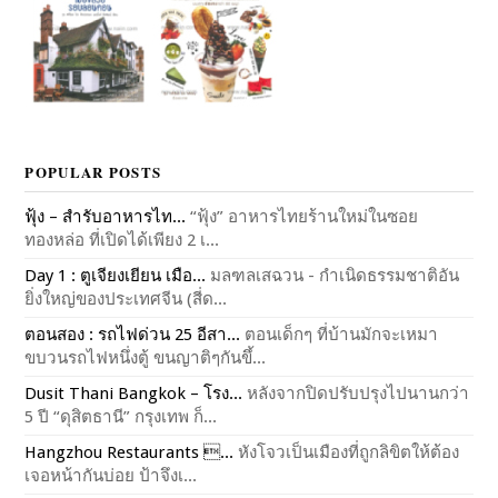
POPULAR POSTS
ฟุ้ง – สำรับอาหารไท...
“ฟุ้ง” อาหารไทยร้านใหม่ในซอย
ทองหล่อ ที่เปิดได้เพียง 2 เ...
Day 1 : ตูเจียงเยียน เมือ...
มลฑลเสฉวน - กำเนิดธรรมชาติอัน
ยิ่งใหญ่ของประเทศจีน (สี่ด...
ตอนสอง : รถไฟด่วน 25 อีสา...
ตอนเด็กๆ ที่บ้านมักจะเหมา
ขบวนรถไฟหนึ่งตู้ ขนญาติๆกันขึ้...
Dusit Thani Bangkok – โรง...
หลังจากปิดปรับปรุงไปนานกว่า
5 ปี “ดุสิตธานี” กรุงเทพ ก็...
Hangzhou Restaurants ...
หังโจวเป็นเมืองที่ถูกลิขิตให้ต้อง
เจอหน้ากันบ่อย ป้าจึงเ...