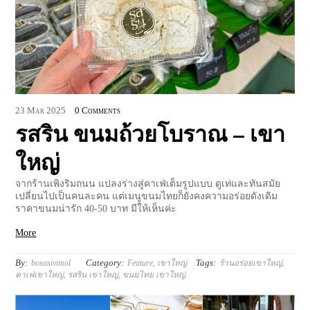
23
Mar
2025
0 Comments
รสริน ขนมถ้วยโบราณ – เขา
ใหญ่
จากร้านเพิงริมถนน แปลงร่างสู่คาเฟ่เต็มรูปแบบ ดูเท่และทันสมัย
เปลี่ยนไปเป็นคนละคน แต่เมนูขนมไทยก็ยังคงความอร่อยดังเดิม
ราคาขนมน่ารัก 40-50 บาท มีให้เห็นค่ะ
More
By:
Category:
Tags:
bosasivimol
Feature
,
เขาใหญ่
ร้านอร่อยเขาใหญ่
,
คาเฟ่เขาใหญ่
,
รสริน เขาใหญ่
,
ขนมไทย เขาใหญ่