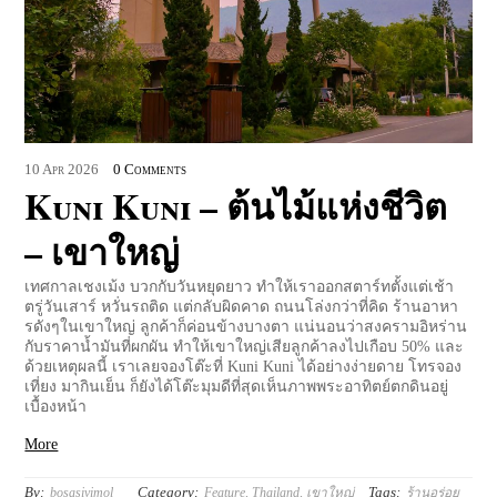
10
Apr
2026
0 Comments
Kuni Kuni – ต้นไม้แห่งชีวิต
– เขาใหญ่
เทศกาลเชงเม้ง บวกกับวันหยุดยาว ทำให้เราออกสตาร์ทตั้งแต่เช้า
ตรู่วันเสาร์ หวั่นรถติด แต่กลับผิดคาด ถนนโล่งกว่าที่คิด ร้านอาหา
รดังๆในเขาใหญ่ ลูกค้าก็ค่อนข้างบางตา แน่นอนว่าสงครามอิหร่าน
กับราคาน้ำมันที่ผกผัน ทำให้เขาใหญ่เสียลูกค้าลงไปเกือบ 50% และ
ด้วยเหตุผลนี้ เราเลยจองโต๊ะที่ Kuni Kuni ได้อย่างง่ายดาย โทรจอง
เที่ยง มากินเย็น ก็ยังได้โต๊ะมุมดีที่สุดเห็นภาพพระอาทิตย์ตกดินอยู่
เบื้องหน้า
More
By:
Category:
Tags:
bosasivimol
Feature
,
Thailand
,
เขาใหญ่
ร้านอร่อย