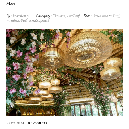
More
By:
Category:
Tags:
bosasivimol
Thailand
,
เขาใหญ่
ร้านอร่อยเขาใหญ่
,
สวนผักลุงฤิทธิ์
,
สวนผักลุงฤทธิ์
5
Oct
2024
0 Comments