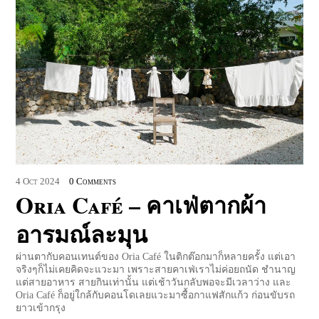
4
Oct
2024
0 Comments
Oria Café – คาเฟ่ตากผ้า
อารมณ์ละมุน
ผ่านตากับคอนเทนต์ของ Oria Café ในติกต๊อกมาก็หลายครั้ง แต่เอา
จริงๆก็ไม่เคยคิดจะแวะมา เพราะสายคาเฟ่เราไม่ค่อยถนัด ชำนาญ
แต่สายอาหาร สายกินเท่านั้น แต่เช้าวันกลับพอจะมีเวลาว่าง และ
Oria Café ก็อยู่ใกล้กับคอนโดเลยแวะมาซื้อกาแฟสักแก้ว ก่อนขับรถ
ยาวเข้ากรุง