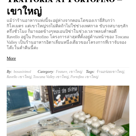
เขาใหญ่
แม้ว่าร้านอาหารแห่งนี้จะอยู่ห่างจากคอนโดของเรายี่สิบกว่า
กิโลเมตร แต่เขาใหญ่รถไม่ติดถ้าไม่ใช่ช่วงเทศกาล ขับรถสบายๆสัก
ครึ่งชั่วโมง ก็มาจอดข้างๆหอเอนปิซ่าในช่วงเวลาพลบค่ำพอดี
Ravello อยู่ใน Portofino โครงการล่าสุดที่ตั้งอยู่ด้านหน้าของ Toscana
Valley เป็นร้านอาหารอิตาเลี่ยนหนึ่งเดียวของโครงการที่เราจับจอง
โต๊ะในค่ำคืนนี้ค่ะ
More
By:
Category:
Tags:
bosasivimol
Feature
,
เขาใหญ่
ร้านอร่อยเขาใหญ่
,
Ravello เขาใหญ่
,
Toscana Valley เขาใหญ่
,
Portofino เขาใหญ่