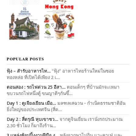
POPULAR POSTS
ฟุ้ง – สำรับอาหารไท...
“ฟุ้ง” อาหารไทยร้านใหม่ในซอย
ทองหล่อ ที่เปิดได้เพียง 2 เ...
ตอนสอง : รถไฟด่วน 25 อีสา...
ตอนเด็กๆ ที่บ้านมักจะเหมา
ขบวนรถไฟหนึ่งตู้ ขนญาติๆกันขึ้...
Day 1 : ตูเจียงเยียน เมือ...
มลฑลเสฉวน - กำเนิดธรรมชาติอัน
ยิ่งใหญ่ของประเทศจีน (สี่ด...
Day 2 : สี่ดรุณี หุบเขาซว...
จากตูจินเยี่ยน เรานั่งรถประมาณ
2.30 ชั่วโมง ก็มาถึงร้าน...
3 แหล่งช้อปปิ้งงานฝีมือ ง...
หลังจากพาไปกิน แวะคาเฟ่ และ