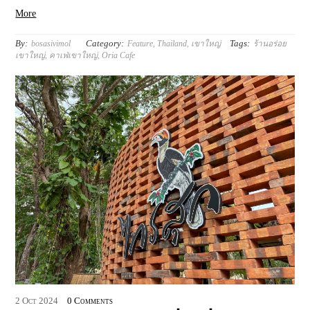
More
By:
Category:
Tags:
bosasivimol
Feature
,
Thailand
,
เขาใหญ่
ร้านอร่อย
เขาใหญ่
,
คาเฟ่เขาใหญ่
,
​Oria Cafe
2
Oct
2024
0 Comments