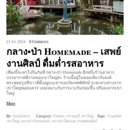
21
Jul
2024
0 Comments
กลาง•ป่า Homemade – เสพย์
งานศิลป์ ดื่มด่ำรสอาหาร
เที่ยงนี้จะพาไปกินกันที่ กลาง•ป่า Homemade อีกหนึ่งร้านอาหาร
บรรยากาศดีงามของเขาใหญ่ค่ะ ร้านนี้อยู่ในซอยเดียวกับองค์
พระพุทธรูปสีขาวที่ตั้งอยู่บนเขาของวัดเทพพิทักษ์ ระยะทางห่างจาก
เขาใหญ่พอสมควร เลยเหมาะกับการแวะกินก่อนขึ้น หรือลงจากเขา
ใหญ่
More
By:
Category:
Tags:
bosasivimol
Feature
,
ปราณบุรี
,
เขาใหญ่
ร้านอร่อย
เขาใหญ่
,
กลางป่า Homemade
,
กลางป่าโฮมเมด
,
สวนซ่อนศิลป์