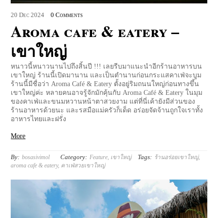
20
Dec
2024
0 Comments
Aroma cafe & eatery –
เขาใหญ่
หนาวนี้หนาวนานไปถึงสิ้นปี !!! เลยรีบมาแนะนำอีกร้านอาหารบน
เขาใหญ่ ร้านนี้เปิดมานาน และเป็นตำนานก่อนกระแสคาเฟ่จะบูม
ร้านนี้มีชื่อว่า Aroma Café & Eatery ตั้งอยู่ริมถนนใหญ่ก่อนทางขึ้น
เขาใหญ่ค่ะ หลายคนอาจรู้จักมักคุ้นกับ Aroma Café & Eatery ในมุม
ของคาเฟ่และขนมหวานหน้าตาสวยงาม แต่ที่นี่เค้ายังมีส่วนของ
ร้านอาหารด้วยนะ และรสมือแม่ครัวก็เด็ด อร่อยจัดจ้านถูกใจเราทั้ง
อาหารไทยและฝรั่ง
More
By:
Category:
Tags:
bosasivimol
Feature
,
เขาใหญ่
ร้านอร่อยเขาใหญ่
,
aroma cafe & eatery
,
คาเฟ่สวยเขาใหญ่