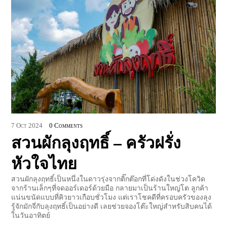
7
Oct
2024
0 Comments
สวนผักลุงฤทธิ์ – ครัวฝรั่ง
หัวใจไทย
สวนผักลุงฤทธิ์เป็นหนึ่งในดาวรุ่งจากติ๊กต๊อกที่โด่งดังในช่วงโควิด
จากร้านเล็กๆที่จดออร์เดอร์ด้วยมือ กลายมาเป็นร้านใหญ่โต ลูกค้า
แน่นขนัดแบบที่คิวยาวเกือบชั่วโมง แต่เราโชคดีที่ครอบครัวของลุง
รู้จักมักจี่กับลุงฤทธิ์เป็นอย่างดี เลยช่วยจองโต๊ะใหญ่สำหรับสิบคนได้
ในวันอาทิตย์