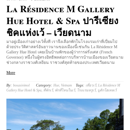
La Résidence M Gallery
Hue Hotel & Spa ปารีเซียง
ชิคแห่งเว้ – เวียดนาม
มาอยู่เมืองเก่าอย่างเว้ทั้งที เราจึงเลือกพักในโรงแรมเก่าที่เปี่ยมไป
ด้วยประวัติศาสตร์อันยาวนานของเมืองนี้เช่นกัน La Résidence M
Gallery Hue Hotel เคยเป็นบ้านพักของผู้ว่าการฝรั่งเศส (French
Governor) หนึ่งในผู้ทรงอิทธิพลต่อการบริหารบ้านเมืองของเวียดนาม
ช่วงกลางราชวงศ์เหงียน ราชวงศ์สุดท้ายของประเทศเวียดนาม
More
By:
Category:
Tags:
bosasivimol
Hue
,
Vietnam
เที่ยวเว้
,
La Résidence M
Gallery Hue Hotel & Spa
,
ที่พักเว้
,
พักที่ไหนในเว้
,
โรงแรมหรูเว้
,
บูติกโฮเทลเว้