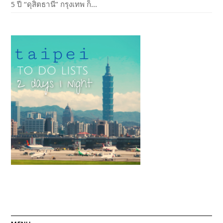
5 ปี “ดุสิตธานี” กรุงเทพ ก็...