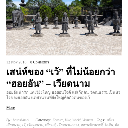
12
Nov
2016
0 Comments
เสน่ห์ของ “เว้” ที่ไม่น้อยกว่า
“ฮอยอัน” – เวียดนาม
ฮอยอันน่ารัก แต่เว้ยิ่งใหญ่ ฮอยอันใจดี แต่เว้ดุดัน วัฒนธรรมเป็นหัว
ใจของฮอยอัน แต่ตำนานที่ยิ่งใหญ่คือตัวตนของเว้
More
By:
Category:
Tags:
bosasivimol
Feature
,
Hue
,
World
,
Vietnam
เที่ยว
เวียดนาม
,
เว้
,
เวียนดนาม
,
เที่ยวเว้
,
เวียดนามกลาง
,
สุสานจักรพรรดิ์
,
ไคดิน
,
ตือ