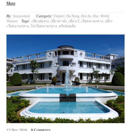
More
By:
Category:
bosasivimol
Feature
,
Da Nang
,
Hoi An
,
Hue
,
World
,
Tags:
Vietnam
เที่ยวฮ่องกง
,
เที่ยวดานัง
,
เที่ยวเว้
,
เวียดนามกลาง
,
เที่ยว
เวียดนามกลาง
,
ไปเวียดนามกลาง
,
ทริปฮอยอัน
15
Nov
2016
0 Comments