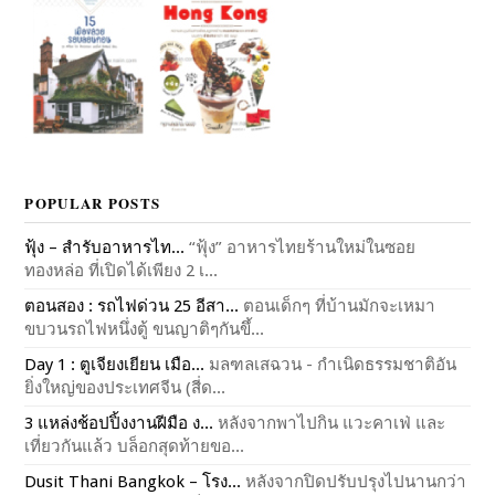
POPULAR POSTS
ฟุ้ง – สำรับอาหารไท...
“ฟุ้ง” อาหารไทยร้านใหม่ในซอย
ทองหล่อ ที่เปิดได้เพียง 2 เ...
ตอนสอง : รถไฟด่วน 25 อีสา...
ตอนเด็กๆ ที่บ้านมักจะเหมา
ขบวนรถไฟหนึ่งตู้ ขนญาติๆกันขึ้...
Day 1 : ตูเจียงเยียน เมือ...
มลฑลเสฉวน - กำเนิดธรรมชาติอัน
ยิ่งใหญ่ของประเทศจีน (สี่ด...
3 แหล่งช้อปปิ้งงานฝีมือ ง...
หลังจากพาไปกิน แวะคาเฟ่ และ
เที่ยวกันแล้ว บล็อกสุดท้ายขอ...
Dusit Thani Bangkok – โรง...
หลังจากปิดปรับปรุงไปนานกว่า