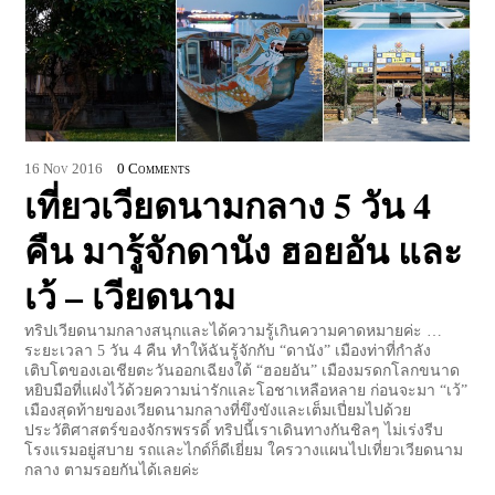
16
Nov
2016
0 Comments
เที่ยวเวียดนามกลาง 5 วัน 4
คืน มารู้จักดานัง ฮอยอัน และ
เว้ – เวียดนาม
ทริปเวียดนามกลางสนุกและได้ความรู้เกินความคาดหมายค่ะ …
ระยะเวลา 5 วัน 4 คืน ทำให้ฉันรู้จักกับ “ดานัง” เมืองท่าที่กำลัง
เติบโตของเอเชียตะวันออกเฉียงใต้ “ฮอยอัน” เมืองมรดกโลกขนาด
หยิบมือที่แฝงไว้ด้วยความน่ารักและโอชาเหลือหลาย ก่อนจะมา “เว้”
เมืองสุดท้ายของเวียดนามกลางที่ขึงขังและเต็มเปี่ยมไปด้วย
ประวัติศาสตร์ของจักรพรรดิ์ ทริปนี้เราเดินทางกันชิลๆ ไม่เร่งรีบ
โรงแรมอยู่สบาย รถและไกด์ก็ดีเยี่ยม ใครวางแผนไปเที่ยวเวียดนาม
กลาง ตามรอยกันได้เลยค่ะ