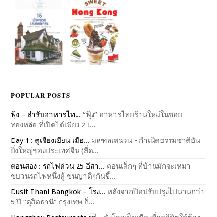
POPULAR POSTS
ฟุ้ง – สำรับอาหารไท...
“ฟุ้ง” อาหารไทยร้านใหม่ในซอย
ทองหล่อ ที่เปิดได้เพียง 2 เ...
Day 1 : ตูเจียงเยียน เมือ...
มลฑลเสฉวน - กำเนิดธรรมชาติอัน
ยิ่งใหญ่ของประเทศจีน (สี่ด...
ตอนสอง : รถไฟด่วน 25 อีสา...
ตอนเด็กๆ ที่บ้านมักจะเหมา
ขบวนรถไฟหนึ่งตู้ ขนญาติๆกันขึ้...
Dusit Thani Bangkok – โรง...
หลังจากปิดปรับปรุงไปนานกว่า
5 ปี “ดุสิตธานี” กรุงเทพ ก็...