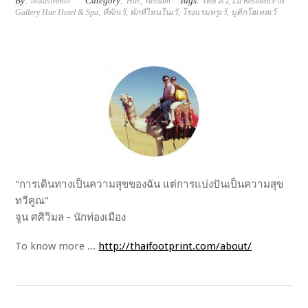
By:
Category:
Tags:
bosasivimol
Hue
,
Vietnam
เที่ยวเว้
,
La Résidence M
Gallery Hue Hotel & Spa
,
ที่พักเว้
,
พักที่ไหนในเว้
,
โรงแรมหรูเว้
,
บูติกโฮเทลเว้
"การเดินทางเป็นความสุขของฉัน แต่การแบ่งปันเป็นความสุข
ทวีคูณ"
จูน ศศิวิมล - นักท่องเมือง
To know more ...
http://thaifootprint.com/about/