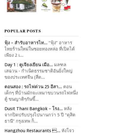
POPULAR POSTS
ฟุ้ง – สำรับอาหารไท...
“ฟุ้ง” อาหาร
ไทยร้านใหม่ในซอยทองหล่อ ที่เปิดได้
เพียง 2 เ...
Day 1 : ตูเจียงเยียน เมือ...
มลฑล
เสฉวน - กำเนิดธรรมชาติอันยิ่งใหญ่
ของประเทศจีน (สี่ด...
ตอนสอง : รถไฟด่วน 25 อีสา...
ตอน
เด็กๆ ที่บ้านมักจะเหมาขบวนรถไฟหนึ่ง
ตู้ ขนญาติๆกันขึ้...
Dusit Thani Bangkok – โรง...
หลัง
จากปิดปรับปรุงไปนานกว่า 5 ปี “ดุสิต
ธานี” กรุงเทพ ก็...
Hangzhou Restaurants ...
หังโจว