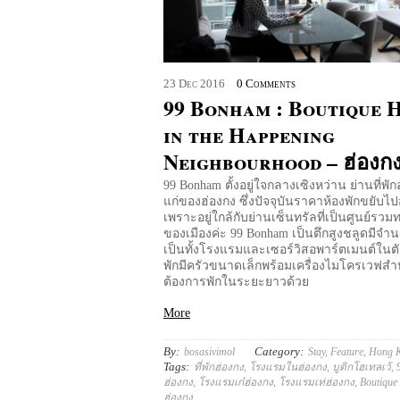
23
Dec
2016
0 Comments
99 Bonham : Boutique 
in the Happening
Neighbourhood – ฮ่องก
99 Bonham ตั้งอยู่ใจกลางเซิงหว่าน ย่านที่พัก
แก่ของฮ่องกง ซึ่งปัจจุบันราคาห้องพักขยับไป
เพราะอยู่ใกล้กับย่านเซ็นทรัลที่เป็นศูนย์รวม
ของเมืองค่ะ 99 Bonham เป็นตึกสูงชลูดมีจำน
เป็นทั้งโรงแรมและเซอร์วิสอพาร์ตเมนต์ในตั
พักมีครัวขนาดเล็กพร้อมเครื่องไมโครเวฟสำหรั
ต้องการพักในระยะยาวด้วย
More
By:
Category:
bosasivimol
Stay
,
Feature
,
Hong 
Tags:
ที่พักฮ่องกง
,
โรงแรมในฮ่องกง
,
บูติกโฮเทลเว้
,
ฮ่องกง
,
โรงแรมเก๋ฮ่องกง
,
โรงแรมเท่ฮ่องกง
,
Boutique
ฮ่องกง