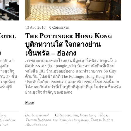
13
Aug
2016
0 Comments
Hotel
The Pottinger Hong Kong
บูติกหวานใส ใจกลางย่าน
ง
เซ็นทรัล – ฮ่องกง
อาศัยเก่า
ภาพและข้อมูลของโรงแรมนี้ถูกเล่าให้ฟังจากคุณโป่ง
สูงลิบ
ศิลปบรรเลง (ig : pongie_sila) น้องสาวนักกินที่เขียน
ทางธุรกิจ
หนังสือ 101 ร้านอร่อยฮ่องกง และทำรายการ So City
วน 37 ชั้น
ด้วยกัน โป่งเข้าพักที่ The Pottinger Hong Kong และ
ว ทุกห้อง
ประทับใจกับการตกแต่ง และบริการของโรงแรมนี้มาก
บผู้ที่
โป่งบอกกันฉันว่านี่เป็นบูติกที่คุ้มค่าที่สุดในย่านเซ็นทรัล
ย่านธุรกิจสำคัญของฮ่องกง
More
By:
Category:
Tags:
Kong
bosasivimol
Stay
,
Hong Kong
99 Bonham
โรงแรมในฮ่องกง
,
The Pottinger Hong Kong
,
โรงแรมในย่าน
 Hotel
เซ็นทรัลฮ่องกง