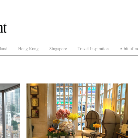
land
Hong Kong
Singapore
Travel Inspiration
A bit of m