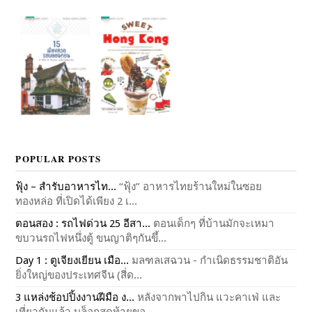
POPULAR POSTS
ฟุ้ง – สำรับอาหารไท...
“ฟุ้ง” อาหารไทยร้านใหม่ในซอย
ทองหล่อ ที่เปิดได้เพียง 2 เ...
ตอนสอง : รถไฟด่วน 25 อีสา...
ตอนเด็กๆ ที่บ้านมักจะเหมา
ขบวนรถไฟหนึ่งตู้ ขนญาติๆกันขึ้...
Day 1 : ตูเจียงเยียน เมือ...
มลฑลเสฉวน - กำเนิดธรรมชาติอัน
ยิ่งใหญ่ของประเทศจีน (สี่ด...
3 แหล่งช้อปปิ้งงานฝีมือ ง...
หลังจากพาไปกิน แวะคาเฟ่ และ
เที่ยวกันแล้ว บล็อกสุดท้ายขอ...