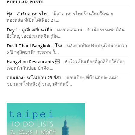
POPULAR POSTS
ฟุ้ง – สำรับอาหารไท...
“ฟุ้ง” อาหารไทยร้านใหม่ในซอย
ทองหล่อ ที่เปิดได้เพียง 2 เ...
Day 1 : ตูเจียงเยียน เมือ...
มลฑลเสฉวน - กำเนิดธรรมชาติอัน
ยิ่งใหญ่ของประเทศจีน (สี่ด...
Dusit Thani Bangkok – โรง...
หลังจากปิดปรับปรุงไปนานกว่า
5 ปี “ดุสิตธานี” กรุงเทพ ก็...
Hangzhou Restaurants ...
หังโจวเป็นเมืองที่ถูกลิขิตให้ต้อง
เจอหน้ากันบ่อย ป้าจึงเ...
ตอนสอง : รถไฟด่วน 25 อีสา...
ตอนเด็กๆ ที่บ้านมักจะเหมา
ขบวนรถไฟหนึ่งตู้ ขนญาติๆกันขึ้...