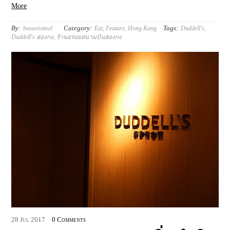
More
By:
Category:
Tags:
bosasivimol
Eat
,
Feature
,
Hong Kong
Duddell's
,
Duddell's ฮ่องกง
,
ร้านอร่อยสนามบินฮ่องกง
28
Jul
2017
0 Comments