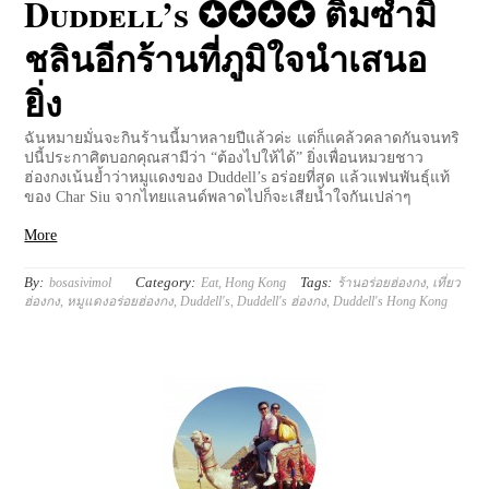
Duddell’s ✪✪✪✪ ติ่มซำมิ
ชลินอีกร้านที่ภูมิใจนำเสนอ
ยิ่ง
ฉันหมายมั่นจะกินร้านนี้มาหลายปีแล้วค่ะ แต่ก็แคล้วคลาดกันจนทริ
ปนี้ประกาศิตบอกคุณสามีว่า “ต้องไปให้ได้” ยิ่งเพื่อนหมวยชาว
ฮ่องกงเน้นย้ำว่าหมูแดงของ Duddell’s อร่อยที่สุด แล้วแฟนพันธุ์แท้
ของ Char Siu จากไทยแลนด์พลาดไปก็จะเสียน้ำใจกันเปล่าๆ
More
By:
Category:
Tags:
bosasivimol
Eat
,
Hong Kong
ร้านอร่อยฮ่องกง
,
เที่ยว
ฮ่องกง
,
หมูแดงอร่อยฮ่องกง
,
Duddell's
,
Duddell's ฮ่องกง
,
Duddell's Hong Kong