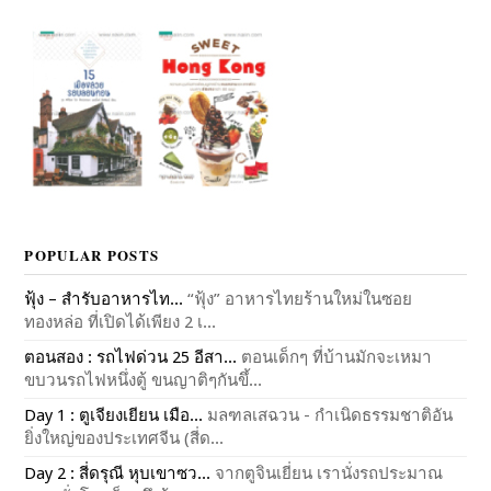
POPULAR POSTS
ฟุ้ง – สำรับอาหารไท...
“ฟุ้ง” อาหารไทยร้านใหม่ในซอย
ทองหล่อ ที่เปิดได้เพียง 2 เ...
ตอนสอง : รถไฟด่วน 25 อีสา...
ตอนเด็กๆ ที่บ้านมักจะเหมา
ขบวนรถไฟหนึ่งตู้ ขนญาติๆกันขึ้...
Day 1 : ตูเจียงเยียน เมือ...
มลฑลเสฉวน - กำเนิดธรรมชาติอัน
ยิ่งใหญ่ของประเทศจีน (สี่ด...
Day 2 : สี่ดรุณี หุบเขาซว...
จากตูจินเยี่ยน เรานั่งรถประมาณ