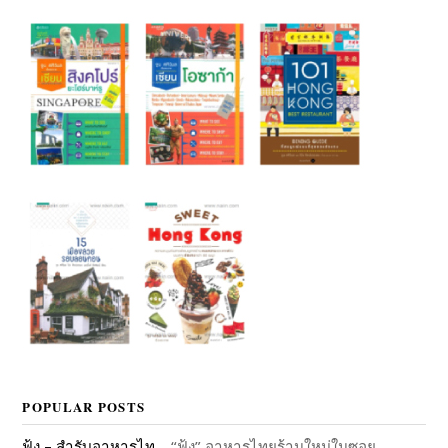
POPULAR POSTS
ฟุ้ง – สำรับอาหารไท...
“ฟุ้ง” อาหารไทยร้านใหม่ในซอย