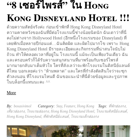
“8 เซอร์ไพรส์” ใน Hong
Kong Disneyland Hotel !!!
ด้วยความสัตย์จริงค่ะ ก่อนเข้าพักที่ Hong Kong Disneyland Hotel
ความคาดหวังของฉันที่มีต่อโรงแรมนี้ช่างน้อยนิดนัก ฉันเดาว่าที่นี่
คงไม่ต่างจาก Hollywood Hotel (อีกหนึ่งโรงแรมของ Disneyland) ที่
เคยพักเมื่อหลายปีก่อนแต่…ฉันคิดผิด และผิดไปมากโข เพราะ Hong
Kong Disneyland Hotel มีรายละเอียดและกิจกรรมที่น่าสนใจนับไม่
ถ้วน ทำให้ตลอดเวลาที่อยู่ใน โรงแรมนี้ แม้จะเป็นเพียงวันเดียว ฉัน
และครอบครัวก็ได้รับความสนุกสนานที่มาพร้อมกับเซอร์ไพรส์
มากมายกลับมาเต็มหัวใจ ใครที่ลังเลว่าจะพักโรงแรมในดิสนีย์แลนด์
ดีไหม บอกเลยค่ะว่า “ห้ามพลาด” และใครที่กำลังตัดสินใจว่าจะซุก
ตัวลงนอน ที่โรงแรมไหนดี ฉันขอแนะนำที่นี่ด้วยข้อมูลและรูปภาพ
ในบล็อกนี้แทนนะคะ ^^
More
By:
Category:
Tags:
bosasivimol
Stay
,
Feature
,
Hong Kong
ที่พักฮ่องกง
,
เที่ยวฮ่องกง
,
โรงแรมฮ่องกง
,
Hong Kong Disneyland Hotel
,
โรงแรมดิสนีย์แลนด์
,
Hong Kong Disneyland
,
ที่พักดิสนีย์แลนด์
,
โรงแรมเด็กฮ่องกง