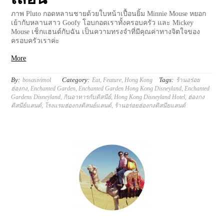
ภาพ Pluto กอดหลานชายด้วยใบหน้าเปื้อนยิ้ม Minnie Mouse หยอก
เย้ากับหลานสาว Goofy โอบกอดเราทั้งครอบครัว และ Mickey
Mouse เช็กแฮนด์กับฉัน เป็นความทรงจำที่มีคุณค่าทางจิตใจของ
ครอบครัวเราค่ะ
More
By:
Category:
Tags:
bosasivimol
Eat
,
Feature
,
Hong Kong
ร้านอร่อย
ฮ่องกง
,
Enchanted Garden
,
Enchanted Garden Hong Kong Disneyland
,
Enchanted
Gardens Disneyland
,
กินอาหารกับดิสนีย์
,
Hong Kong Disneyland Hotel
,
ฮ่องกง
ดิสนีย์แลนด์
,
โรงแรมฮ่องกงดิสนย์แลนด์
,
ร้านอร่อยฮ่องกงดิสนียแลนด์