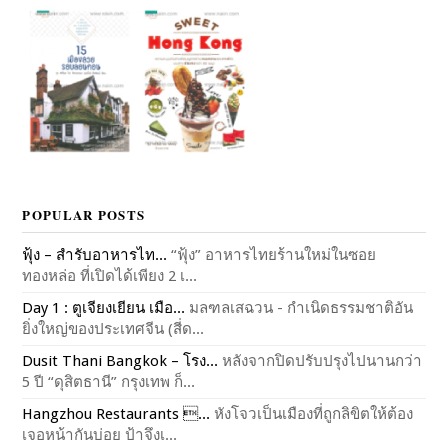
POPULAR POSTS
ฟุ้ง – สำรับอาหารไท...
“ฟุ้ง” อาหารไทยร้านใหม่ในซอย
ทองหล่อ ที่เปิดได้เพียง 2 เ...
Day 1 : ตูเจียงเยียน เมือ...
มลฑลเสฉวน - กำเนิดธรรมชาติอัน
ยิ่งใหญ่ของประเทศจีน (สี่ด...
Dusit Thani Bangkok – โรง...
หลังจากปิดปรับปรุงไปนานกว่า
5 ปี “ดุสิตธานี” กรุงเทพ ก็...
Hangzhou Restaurants ...
หังโจวเป็นเมืองที่ถูกลิขิตให้ต้อง
เจอหน้ากันบ่อย ป้าจึงเ...