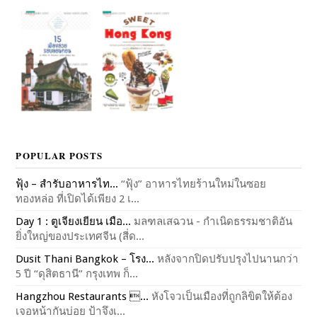
POPULAR POSTS
ฟุ้ง – สำรับอาหารไท...
“ฟุ้ง” อาหารไทยร้านใหม่ในซอย
ทองหล่อ ที่เปิดได้เพียง 2 เ...
Day 1 : ตูเจียงเยียน เมือ...
มลฑลเสฉวน - กำเนิดธรรมชาติอัน
ยิ่งใหญ่ของประเทศจีน (สี่ด...
Dusit Thani Bangkok – โรง...
หลังจากปิดปรับปรุงไปนานกว่า
5 ปี “ดุสิตธานี” กรุงเทพ ก็...
Hangzhou Restaurants ...
หังโจวเป็นเมืองที่ถูกลิขิตให้ต้อง
เจอหน้ากันบ่อย ป้าจึงเ...