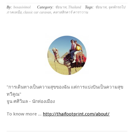
By:
Category:
Tags:
bosasivimol
ชัยนาท
,
Thailand
ชัยนาท
,
จุดพักรถไป
ภาคเหนือ
,
classic car caravan
,
คลาสสิกคาร์ คาราวาน
"การเดินทางเป็นความสุขของฉัน แต่การแบ่งปันเป็นความสุข
ทวีคูณ"
จูน ศศิวิมล - นักท่องเมือง
To know more ...
http://thaifootprint.com/about/