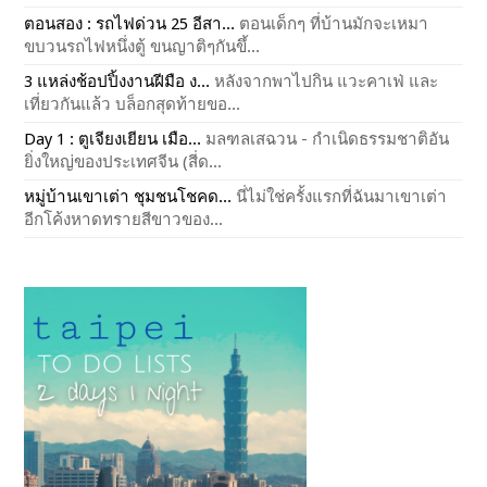
ตอนสอง : รถไฟด่วน 25 อีสา...
ตอนเด็กๆ ที่บ้านมักจะเหมา
ขบวนรถไฟหนึ่งตู้ ขนญาติๆกันขึ้...
3 แหล่งช้อปปิ้งงานฝีมือ ง...
หลังจากพาไปกิน แวะคาเฟ่ และ
เที่ยวกันแล้ว บล็อกสุดท้ายขอ...
Day 1 : ตูเจียงเยียน เมือ...
มลฑลเสฉวน - กำเนิดธรรมชาติอัน
ยิ่งใหญ่ของประเทศจีน (สี่ด...
หมู่บ้านเขาเต่า ชุมชนโชคด...
นี่ไม่ใช่ครั้งแรกที่ฉันมาเขาเต่า
อีกโค้งหาดทรายสีขาวของ...