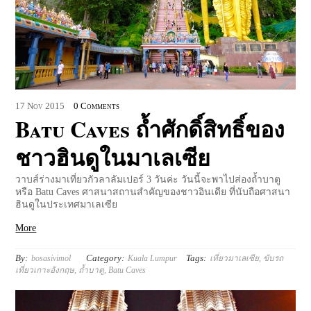
17
Nov
2015
0 Comments
Batu Caves ถ้ำศักดิ์สิทธิ์ของ
ชาวฮินดูในมาเลเซีย
วาบส์ร่างมาเที่ยวกัวลาลัมเปอร์ 3 วันค่ะ วันนี้จะพาไปส่องถ้ำบาตู
หรือ Batu Caves ศาสนาสถานสำคัญของชาวอินเดีย ที่นับถือศาสนา
ฮินดูในประเทศมาเลเซีย
More
By:
Category:
Tags:
bosasivimol
Kuala Lumpur
เที่ยวมาเลเซีย
,
ขับรถ
เที่ยวเกาะอังกฤษ
,
ถ้ำบาตู
,
Batu Caves