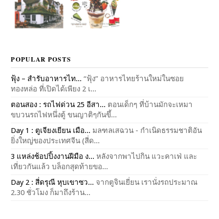
POPULAR POSTS
ฟุ้ง – สำรับอาหารไท...
“ฟุ้ง” อาหารไทยร้านใหม่ในซอย
ทองหล่อ ที่เปิดได้เพียง 2 เ...
ตอนสอง : รถไฟด่วน 25 อีสา...
ตอนเด็กๆ ที่บ้านมักจะเหมา
ขบวนรถไฟหนึ่งตู้ ขนญาติๆกันขึ้...
Day 1 : ตูเจียงเยียน เมือ...
มลฑลเสฉวน - กำเนิดธรรมชาติอัน
ยิ่งใหญ่ของประเทศจีน (สี่ด...
3 แหล่งช้อปปิ้งงานฝีมือ ง...
หลังจากพาไปกิน แวะคาเฟ่ และ
เที่ยวกันแล้ว บล็อกสุดท้ายขอ...
Day 2 : สี่ดรุณี หุบเขาซว...
จากตูจินเยี่ยน เรานั่งรถประมาณ
2.30 ชั่วโมง ก็มาถึงร้าน...