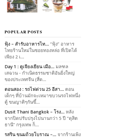
POPULAR POSTS
ฟุ้ง – สำรับอาหารไท...
“ฟุ้ง” อาหาร
ไทยร้านใหม่ในซอยทองหล่อ ที่เปิดได้
เพียง 2 เ...
Day 1 : ตูเจียงเยียน เมือ...
มลฑล
เสฉวน - กำเนิดธรรมชาติอันยิ่งใหญ่
ของประเทศจีน (สี่ด...
ตอนสอง : รถไฟด่วน 25 อีสา...
ตอน
เด็กๆ ที่บ้านมักจะเหมาขบวนรถไฟหนึ่ง
ตู้ ขนญาติๆกันขึ้...
Dusit Thani Bangkok – โรง...
หลัง
จากปิดปรับปรุงไปนานกว่า 5 ปี “ดุสิต
ธานี” กรุงเทพ ก็...
รสริน ขนมถ้วยโบราณ –...
จากร้านเพิง