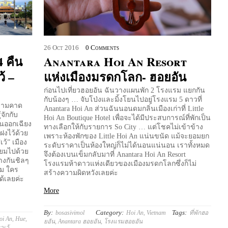
26
Oct
2016
0 Comments
4 คืน
Anantara Hoi An Resort
้ –
แห่งเมืองมรดกโลก- ฮอยอัน
ก่อนไปเที่ยวฮอยอัน ฉันวางแผนพัก 2 โรงแรม แยกกัน
กับน้องๆ … จับโป่งและมิ้งโยนไปอยู่โรงแรม 5 ดาวที่
ความคาด
Anantara Hoi An ส่วนฉันนอนดมกลิ่นเมืองเก่าที่ Little
จักกับ
Hoi An Boutique Hotel เพื่อจะได้มีประสบการณ์ที่พักเป็น
ันออกเฉียง
ทางเลือกให้กับรายการ So City … แต่โชคไม่เข้าข้าง
ฝงไว้ด้วย
เพราะห้องพักของ Little Hoi An แน่นขนัด แม้จะยอมยก
้” เมือง
ระดับราคาเป็นห้องใหญ่ก็ไม่ได้นอนแน่นอน เราทั้งหมด
่ยมไปด้วย
จึงต้องเบนเข็มกลับมาที่ Anantara Hoi An Resort
ทางกันชิลๆ
โรงแรมห้าดาวแห่งเดียวของเมืองมรดกโลกซึ่งก็ไม่
ยม ใคร
สร้างความผิดหวังเลยค่ะ
้เลยค่ะ
More
By:
Category:
Tags:
bosasivimol
Hoi An
,
Vietnam
ที่พักฮอ
oi An
,
Hue
,
ยอัน
,
Anantara ฮอยอัน
,
โรงแรมฮอยอัน
ยวเว้
,