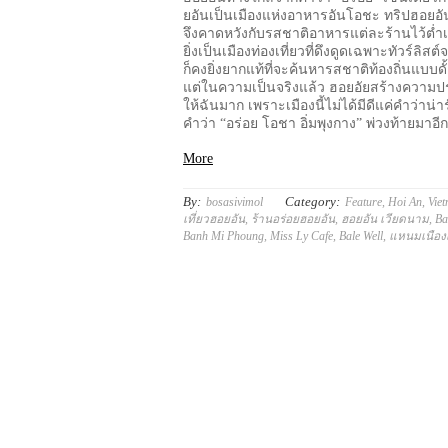
ยอันเป็นเมืองแห่งอาหารอันโอชะ ทริปฮอยอันค
จึงคาดหวังกับรสชาติอาหารแต่ละร้านไว้ต่ำเตี
ยิ่งเป็นเมืองท่องเที่ยวที่ดึงดูดเฉพาะทัวร์ลิสต
ก็คงยิ่งยากแท้ที่จะค้นหารสชาติท้องถิ่นแบบดั
แต่ในความเป็นจริงแล้ว ฮอยอัยสร้างความ
ให้ฉันมาก เพราะเมืองนี้ไม่ได้มีดีแค่คำว่าน่าร
คำว่า “อร่อย โอชา อิ่มพุงกาง” พ่วงท้ายมาอีก
More
By:
Category:
bosasivimol
Feature
,
Hoi An
,
Vie
เที่ยวฮอยอัน
,
ร้านอร่อยฮอยอัน
,
ฮอยอัน เวียดนาม
,
Ba
Banh Mi Phoung
,
Miss Ly Cafe
,
Bale Well
,
แหนมเนือง