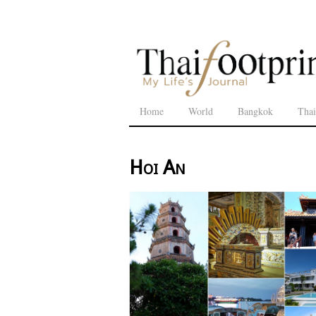
Home
World
Bangkok
Thai
Hoi An