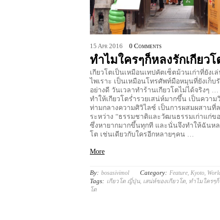
15
Apr
2016
0 Comments
ทำไมใครๆก็หลงรักเกียวโ
เกียวโตเป็นเหมือนเทปคัตเซ็ตม้วนเก่าที่ยังเ
ไพเราะ เป็นเหมือนโทรศัพท์มือหมุนที่ยังเก็บร
อย่างดี วันเวลาทำร้านเกียวโตไม่ได้จริงๆ … แ
ทำให้เกียวโตร่ำรวยเสน่ห์มากขึ้น เป็นความ
ท่ามกลางความศิวิไลซ์ เป็นการผสมผสานที่ล
ระหว่าง “ธรรมชาติและวัฒนธรรมเก่าแก่ของญ
ซึ่งหายากมากขึ้นทุกที และนั่นจึงทำให้ฉันหล
โต เช่นเดียวกับใครอีกหลายๆคน …
More
By:
Category:
bosasivimol
Feature
,
Kyoto
,
Worl
Tags:
เกียวโต ญี่ปุ่น
,
เสน่ห์ของเกียวโต
,
ทำไมใครๆก็ห
โต