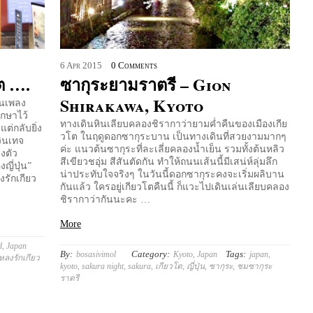
6
Apr
2015
0 Comments
ต ….
ซากุระยามราตรี – Gion
Shirakawa, Kyoto
ล่นเพลง
ักษาไว้
ทางเดินหินเลียบคลองชิรากาว่ายามค่ำคืนของเมืองเกีย
ต่กลับยิ่ง
วโต ในฤดูดอกซากุระบาน เป็นทางเดินที่สวยงามมากๆ
วินเทจ
ค่ะ แนวต้นซากุระที่ละเลี่ยคลองน้ำเย็น รวมทั้งต้นหลิว
งตัว
สีเขียวชอุ่ม สีสันตัดกัน ทำให้ถนนเส้นนี้มีเสน่ห์ลุ่มลึก
ี่ปุ่น”
น่าประทับใจจริงๆ ในวันนี้ดอกซากุระคงจะเริ่มผลิบาน
งรักเกียว
กันแล้ว ใครอยู่เกียวโตคืนนี้ ก็แวะไปเดินเล่นเลียบคลอง
ชิรากาว่ากันนะคะ …
More
d
,
Japan
By:
Category:
Tags:
bosasivimol
Kyoto
,
Japan
japan
,
ลงรักเกียว
kyoto
,
sakura night
,
sakura
,
เกียวโต
,
ญี่ปุ่น
,
ซากุระ
,
ชมซากุระ
ราตรี