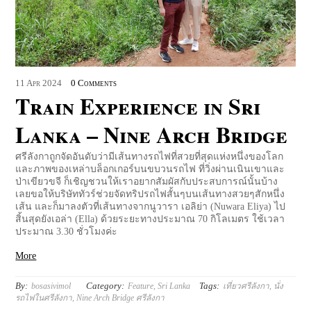
11
Apr
2024
0 Comments
Train Experience in Sri
Lanka – Nine Arch Bridge
ศรีลังกาถูกจัดอันดับว่ามีเส้นทางรถไฟที่สวยที่สุดแห่งหนึ่งของโลก
และภาพของเหล่าบล็อกเกอร์บนขบวนรถไฟ ที่วิ่งผ่านเนินเขาและ
ป่าเขียวขจี ก็เชิญชวนให้เราอยากสัมผัสกับประสบการณ์นั้นบ้าง
เลยขอให้บริษัททัวร์ช่วยจัดทริปรถไฟสั้นๆบนเส้นทางสวยๆสักหนึ่ง
เส้น และก็มาลงตัวที่เส้นทางจากนูวารา เอลิย่า (Nuwara Eliya) ไป
สิ้นสุดยังเอล่า (Ella) ด้วยระยะทางประมาณ 70 กิโลเมตร ใช้เวลา
ประมาณ 3.30 ชั่วโมงค่ะ
More
By:
Category:
Tags:
bosasivimol
Feature
,
Sri Lanka
เที่ยวศรีลังกา
,
นั่ง
รถไฟในศรีลังกา
,
Nine Arch Bridge ศรีลังกา