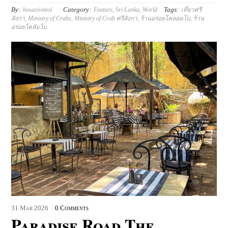
By:
Category:
Tags:
bosasivimol
Feature
,
Sri Lanka
,
World
เที่ยวศรี
ลังกา
,
Ministry of Crabs
,
Ministry of Crab ศรีลังกา
,
ร้านอร่อยโคลอมโบ
,
ร้าน
อร่อยโคลัมโบ
31
Mar
2026
0 Comments
Paradise Road The