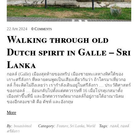
22
Apr
2024
0 Comments
Walking through old
Dutch spirit in Galle – Sri
Lanka
กอลล์ (Galle) เมืองสุดท้ายของทริป เมืองชายทะเลทางทิศใต้ของ
เกาะศรีลังกา ที่หลายคนพูดเป็นเสียงเดียวกันว่า ถ้าใครมาเที่ยวกอ
ลล์ ก็จะคิดไม่ถึงเลยว่า เรากำลังเดินอยู่ในศรีลังกา … ประวัติศาสตร์
ของกอลล์ … ย้อนกลับไปตั้งแต่ศตวรรษที่ 16 เมื่อโปรตุเกสมาตั้ง
เมืองท่าขึ้นที่นี่ และอีกศตวรรษถัดมากอลล์ก็อยู่ภายใต้อาณานิคม
ของอีกสองชาติ คือ ดัชท์ และอังกฤษ
More
By:
Category:
Tags:
bosasivimol
Feature
,
Sri Lanka
,
World
กอลล์
,
กอลล์
ศรีลังกา