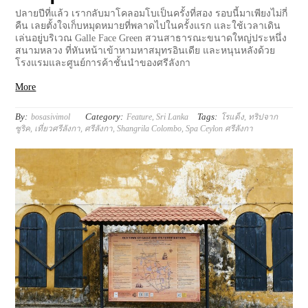
ปลายปีที่แล้ว เรากลับมาโคลอมโบเป็นครั้งที่สอง รอบนี้มาเพียงไม่กี่
คืน เลยตั้งใจเก็บหมุดหมายที่พลาดไปในครั้งแรก และใช้เวลาเดิน
เล่นอยู่บริเวณ Galle Face Green สวนสาธารณะขนาดใหญ่ประหนึ่ง
สนามหลวง ที่หันหน้าเข้าหามหาสมุทรอินเดีย และหนุนหลังด้วย
โรงแรมและศูนย์การค้าชั้นนำของศรีลังกา
More
By:
Category:
Tags:
bosasivimol
Feature
,
Sri Lanka
โรแด็ง
,
ทริปจาก
ซูริค
,
เที่ยวศรีลังกา
,
ศรีลังกา
,
Shangrila Colombo
,
Spa Ceylon ศรีลังกา