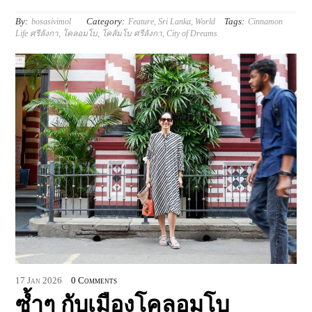
By:
Category:
Tags:
bosasivimol
Feature
,
Sri Lanka
,
World
Cinnamon
Life ศรีลังกา
,
โคลอมโบ
,
โคลัมโบ ศรีลังกา
,
City of Dreams
17
Jan
2026
0 Comments
ซ้ำๆ กับเมืองโคลอมโบ