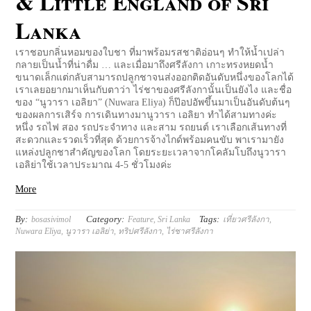
& Little England of Sri
Lanka
เราชอบกลิ่นหอมของใบชา ที่มาพร้อมรสชาติอ่อนๆ ทำให้น้ำเปล่า
กลายเป็นน้ำที่น่าดื่ม … และเมื่อมาถึงศรีลังกา เกาะทรงหยดน้ำ
ขนาดเล็กแต่กลับสามารถปลูกชาจนส่งออกติดอันดับหนึ่งของโลกได้
เราเลยอยากมาเห็นกับตาว่า ไร่ชาของศรีลังกานั้นเป็นยังไง และชื่อ
ของ “นูวารา เอลิยา” (Nuwara Eliya) ก็ป๊อปอัพขึ้นมาเป็นอันดับต้นๆ
ของผลการเสิร์จ การเดินทางมานูวารา เอลิยา ทำได้สามทางค่ะ
หนึ่ง รถไฟ สอง รถประจำทาง และสาม รถยนต์ เราเลือกเส้นทางที่
สะดวกและรวดเร็วที่สุด ด้วยการจ้างไกด์พร้อมคนขับ พาเรามายัง
แหล่งปลูกชาสำคัญของโลก โดยระยะเวลาจากโคลัมโบถึงนูวารา
เอลิย่าใช้เวลาประมาณ 4-5 ชั่วโมงค่ะ
More
By:
Category:
Tags:
bosasivimol
Feature
,
Sri Lanka
เที่ยวศรีลังกา
,
Nuwara Eliya
,
นูวารา เอลิย่า
,
ทริปศรีลังกา
,
ไร่ชาศรีลังกา