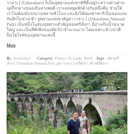
วาลาเว่ (Udawalawe) ก็เป็นอุทยานแห่งชาติที่ตั้งอยู่ระหว่างทางผ่าน
จุดกึ่งกลางของเส้นทางพอดี เราเลยหยุดพักค้างกันหนึ่งคืน ช่วยให้
เราไม่ต้องนั่งรถนานหลายชั่วโมง และยังได้ท่องซาฟารีเป็นของแถม
กันอีกในช่วงเช้า อุทยานแห่งชาติอูดาวาลาเว่ (Udawalawe National
Park) เป็นหนึ่งในสองอุทยานสำคัญของศรีลังกา มีอ่างเก็บน้ำขนาด
ใหญ่ และเป็นที่พักพิงของสัตว์ป่าจำนวนมาก โดยเฉพาะช้างป่าที่
ป็นไฮไลท์ของอุทยานแห่งนี้
More
By:
Category:
Tags:
bosasivimol
Feature
,
Sri Lanka
,
World
เที่ยวศรี
ลังกา
,
Udawalawe National Park
,
อูดาวาลาเว่ ศรีลังกา
,
ช้างศรีลังกา