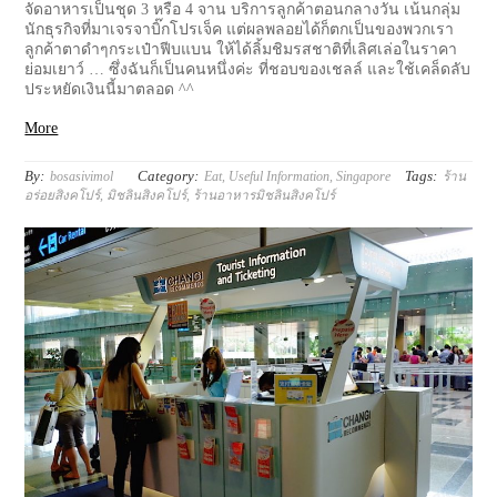
จัดอาหารเป็นชุด 3 หรือ 4 จาน บริการลูกค้าตอนกลางวัน เน้นกลุ่ม
นักธุรกิจที่มาเจรจาบิ๊กโปรเจ็ค แต่ผลพลอยได้ก็ตกเป็นของพวกเรา
ลูกค้าตาดำๆกระเป๋าฟีบแบน ให้ได้ลิ้มชิมรสชาติที่เลิศเล่อในราคา
ย่อมเยาว์ … ซึ่งฉันก็เป็นคนหนึ่งค่ะ ที่ชอบของเชลล์ และใช้เคล็ดลับ
ประหยัดเงินนี้มาตลอด ^^
More
By:
Category:
Tags:
bosasivimol
Eat
,
Useful Information
,
Singapore
ร้าน
อร่อยสิงคโปร์
,
มิชลินสิงคโปร์
,
ร้านอาหารมิชลินสิงคโปร์