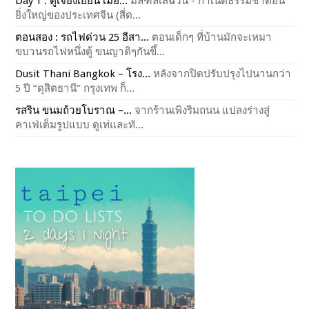
Day 1 : ตูเจียงเยียน เมือ...
มลฑลเสฉวน - กำเนิดธรรมชาติอัน
ยิ่งใหญ่ของประเทศจีน (สี่ด...
ตอนสอง : รถไฟด่วน 25 อีสา...
ตอนเด็กๆ ที่บ้านมักจะเหมา
ขบวนรถไฟหนึ่งตู้ ขนญาติๆกันขึ้...
Dusit Thani Bangkok – โรง...
หลังจากปิดปรับปรุงไปนานกว่า
5 ปี “ดุสิตธานี” กรุงเทพ ก็...
รสริน ขนมถ้วยโบราณ –...
จากร้านเพิงริมถนน แปลงร่างสู่
คาเฟ่เต็มรูปแบบ ดูเท่และทั...