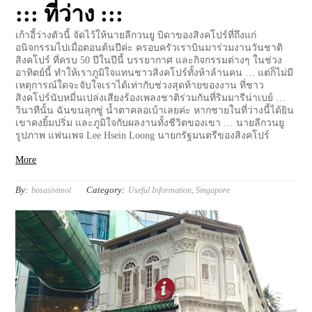
::: ที่ว่าง :::
เก้าอี้ว่างตัวนี้ จัดไว้ให้นายลีกวนยู บิดาของสิงคโปร์ที่ถึงแก่
อนิจกรรมไปเมื่อตอนต้นปีค่ะ ครอบครัวเราบินมาร่วมงานวันชาติ
สิงคโปร์ ที่ครบ 50 ปีในปีนี้ บรรยากาศ และกิจกรรมต่างๆ ในช่วง
อาทิตย์นี้ ทำให้เราภูมิใจแทนชาวสิงคโปร์ทั้งห้าล้านคน … แต่ก็ไม่มี
เหตุการณ์ใดจะจับใจเราได้เท่ากับช่วงสุดท้ายของงาน ที่ชาว
สิงคโปร์นับหมี่นเปล่งเสียงร้องเพลงชาติร่วมกันที่ริมมารีน่าเบย์ …
วินาทีนั้น ฉันขนลุกซู่ น้ำตาคลอเบ้าเลยค่ะ หากชายในที่ว่างนี้ได้ยิน
เขาคงยิ้มปริ่ม และภูมิใจกับผลงานทั้งชีวิตของเขา … นายลีกวนยู
รูปภาพ แฟนเพจ Lee Hsein Loong นายกรัฐมนตรีของสิงคโปร์
More
By:
Category:
bosasivimol
Useful Information
,
Singapore