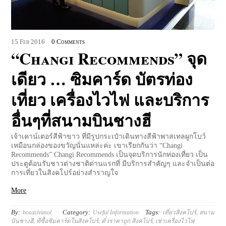
15
Feb
2016
0 Comments
“Changi Recommends” จุด
เดียว … ซิมคาร์ด บัตรท่อง
เที่ยว เครื่องไวไฟ และบริการ
อื่นๆที่สนามบินชางฮี
เจ้าเคาน์เตอร์สีฟ้าขาว ที่มีรูปกระเป๋าเดินทางสีฟ้าพาสเทลผูกโบว์
เหมือนกล่องของขวัญนั่นแหล่ะค่ะ เขาเรียกกันว่า “Changi
Recommends” Changi Recommends เป็นจุดบริการนักท่องเที่ยว เป็น
ประตูต้อนรับชาวต่างชาติด่านแรกที่ มีบริการสำคัญๆ และจำเป็นต่อ
การเที่ยวในสิงคโปร์อย่างสำราญใจ
More
By:
Category:
Tags:
bosasivimol
Useful Information
เที่ยวสิงคโปร์
,
สนาม
บินชางฮี
,
ที่ซื้อซิมคาร์ดในสิงคโปร์
,
ตั๋วราคาถูก สิงคโปร์
,
เช่าเครื่องไวไฟ