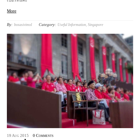
เปอร์ที่นี่ค่ะ
More
By:
Category:
bosasivimol
Useful Information
,
Singapore
19
Aug
2015
0 Comments