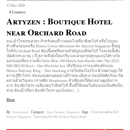
15
May
2026
0 Comments
Artyzen : Boutique Hotel
near Orchard Road
แนะนำโรงแรมสวยๆ สำหรับคนที่วางแผนไปเที่ยวสิงคโปร์ หรือไปนอน
ค้างคืนก่อนลงเรือ Disney Cruise Adventure ค่ะ Artyzen Singapore ตั้งอยู่
ใกล้กับ Orchard Road ช้อปปิ้งสตรีทสายสำคัญของสิงคโปร์ โรงแรมนี้เพิ่ง
เปิดตัวประมาณ 2 ปี สภาพจึงยังใหม่กริบ และสวยกรุบทุกมุมจนได้รางวัล
ออกแบบเพียบ รวมทั้ง Tatler Best 100 Hotels Asia-Pacific และ The 2025
MICHELIN Keys – One Michelin key เมื่อปีก่อน เราจองห้องพักแบบ
Deluxe Balcony King – Non Smoking ภายในห้องโอ่งโถง ฝ้าเพดานสูง ให้
ความรู้สึกโปร่ง ห้องนอนตกแต่งอย่างมีรายละเอียด อารมณ์รัสติกกับอาร์ต
ผสานด้วยวินเทจ กราฟฟิก Shophouses หัวเตียงส่งให้ทุกอย่างดูอลังการ
มาก ห้องชักโครก เฉลียงชมวิวสิงคโปร์ พื้นที่ใช้สอยในห้องแบ่งเป็นสัดเป็น
ส่วน ห้องน้ำเปียก ห้องชักโครก มุมนั่งเล่น […]
More
By:
Category:
Tags:
bosasivimol
Stay
,
Feature
,
Singapore
โรงแรมสวยสิงคโปร์
,
Artyzen Singapore
,
โรงแรมออร์ชาร์ด
,
Orchard Road Hotel