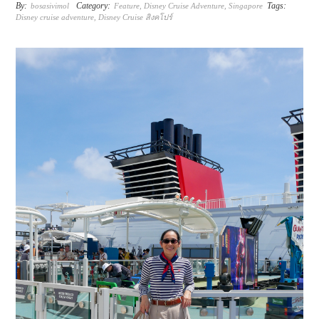
More
By:
Category:
Tags:
bosasivimol
Feature
,
Disney Cruise Adventure
,
Singapore
Disney cruise adventure
,
Disney Cruise สิงคโปร์