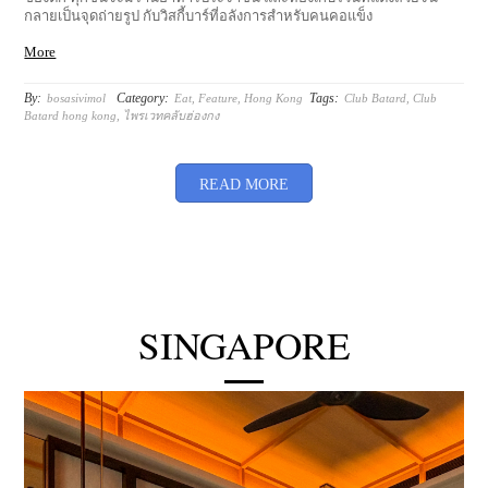
ของฮ่องกงค่ะ Club Bâtard ตั้งอยู่ในตึกอนุรักษณ์ Pedder Building ที่เคย
เป็นช้อปใหญ่ของ Abercrombie & Fitch คลับนี้ครอบครองพื้นที่ถึง 3 ชั้น
ของตึก ทุกชั้นจะมีร้านอาหารประจำชั้น และห้องเก็บไวน์ที่แต่งสวยจน
กลายเป็นจุดถ่ายรูป กับวิสกี้บาร์ที่อลังการสำหรับคนคอแข็ง
More
By:
Category:
Tags:
bosasivimol
Eat
,
Feature
,
Hong Kong
Club Batard
,
Club
Batard hong kong
,
ไพรเวทคลับฮ่องกง
READ MORE
SINGAPORE