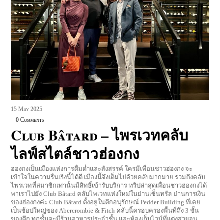
15
May
2025
0 Comments
Club Bâtard – ไพรเวทคลับ
ไลฟ์สไตล์ชาวฮ่องกง
ฮ่องกงเป็นเมืองแห่งการดื่มด่ำและสังสรรค์ ใครมีเพื่อนชาวฮ่องกง จะ
เข้าใจในความรื่นเริงนี้ได้ดี เมืองนี้จึงเต็มไปด้วยคลับมากมาย รวมถึงคลับ
ไพรเวทที่สมาชิกเท่านั้นมีสิทธิ์เข้ารับบริการ ทริปล่าสุดเพื่อนชาวฮ่องกงได้
พาเราไปยัง Club Bâtard คลับไพเวทแห่งใหม่ในย่านเซ็นทรัล ย่านการเงิน