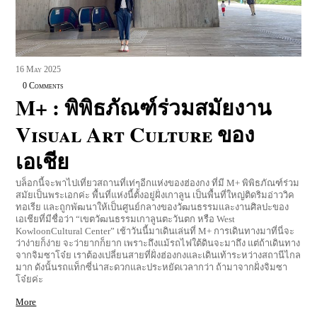
16
May
2025
0 Comments
M+ : พิพิธภัณฑ์ร่วมสมัยงาน
Visual Art Culture ของ
เอเชีย
บล็อกนี้จะพาไปเที่ยวสถานที่เท่ๆอีกแห่งของฮ่องกง ที่มี M+ พิพิธภัณฑ์ร่วม
สมัยเป็นพระเอกค่ะ พื้นที่แห่งนี้ตั้งอยู่ฝั่งเกาลูน เป็นพื้นที่ใหญ่ติดริมอ่าววิค
ทอเรีย และถูกพัฒนาให้เป็นศูนย์กลางของวัฒนธรรมและงานศิลปะของ
เอเชียที่มีชื่อว่า “เขตวัฒนธรรมเกาลูนตะวันตก หรือ West
KowloonCultural Center” เช้าวันนี้มาเดินเล่นที่ M+ การเดินทางมาที่นี่จะ
ว่าง่ายก็ง่าย จะว่ายากก็ยาก เพราะถึงแม้รถไฟใต้ดินจะมาถึง แต่ถ้าเดินทาง
จากจิมซาโจ๋ย เราต้องเปลี่ยนสายที่ฝั่งฮ่องกงและเดินเท้าระหว่างสถานีไกล
มาก ดังนั้นรถแท็กซี่น่าสะดวกและประหยัดเวลากว่า ถ้ามาจากฝั่งจิมซา
โจ๋ยค่ะ