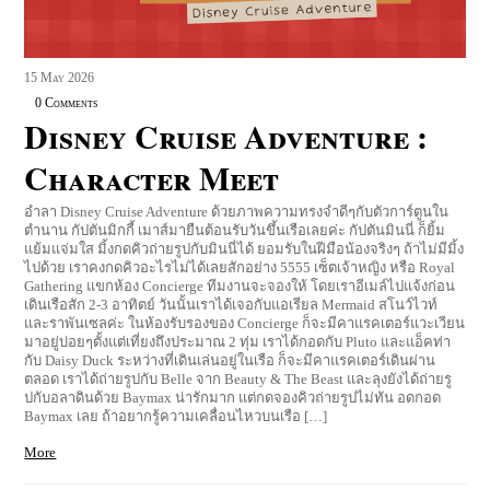
15
May
2026
0 Comments
Disney Cruise Adventure :
Character Meet
อำลา Disney Cruise Adventure ด้วยภาพความทรงจำดีๆกับตัวการ์ตูนใน
ตำนาน กัปตันมิกกี้ เมาส์มายืนต้อนรับวันขึ้นเรือเลยค่ะ กัปตันมินนี่ ก็ยิ้ม
แย้มแจ่มใส มิ้งกดคิวถ่ายรูปกับมินนี่ได้ ยอมรับในฝีมือน้องจริงๆ ถ้าไม่มีมิ้ง
ไปด้วย เราคงกดคิวอะไรไม่ได้เลยสักอย่าง 5555 เซ็ตเจ้าหญิง หรือ Royal
Gathering แขกห้อง Concierge ทีมงานจะจองให้ โดยเราอีเมล์ไปแจ้งก่อน
เดินเรือสัก 2-3 อาทิตย์ วันนั้นเราได้เจอกับแอเรียล Mermaid สโนว์ไวท์
และราพันเซลค่ะ ในห้องรับรองของ Concierge ก็จะมีคาแรคเตอร์แวะเวียน
มาอยู่บ่อยๆตั้งแต่เที่ยงถึงประมาณ 2 ทุ่ม เราได้กอดกับ Pluto และแอ็คท่า
กับ Daisy Duck ระหว่างที่เดินเล่นอยู่ในเรือ ก็จะมีคาแรคเตอร์เดินผ่าน
ตลอด เราได้ถ่ายรูปกับ Belle จาก Beauty & The Beast และลุงยังได้ถ่ายรู
ปกับอลาดินด้วย Baymax น่ารักมาก แต่กดจองคิวถ่ายรูปไม่ทัน อดกอด
Baymax เลย ถ้าอยากรู้ความเคลื่อนไหวบนเรือ […]