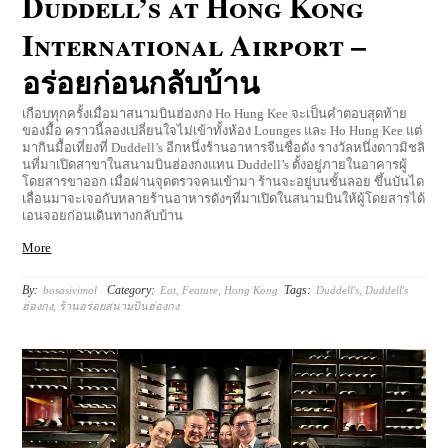
0 Comments
Duddell’s at Hong Kong
International Airport –
อร่อยก่อนกลับบ้าน
เกือบทุกครั้งเมื่อมาสนามบินฮ่องกง Ho Hung Kee จะเป็นคำตอบสุดท้าย
ของมื้อ คราวนี้ลองเปลี่ยนใจไม่เข้าทั้งห้อง ​Lounges และ Ho Hung Kee แต่
มากินมื้อเที่ยงที่ Duddell’s อีกหนึ่งร้านอาหารจีนชื่อดัง รางวัลหนึ่งดาวมิชลิ
นที่มาเปิดสาขาในสนามบินฮ่องกงแทน Duddell’s ตั้งอยู่ภายในอาคารผู้
โดยสารขาออก เมื่อผ่านจุดตรวจคนเข้ามา ร้านจะอยู่บนชั้นลอย ขึ้นบันได
เลื่อนมาจะเจอกับหลายร้านอาหารดังๆที่มาเปิดในสนามบินให้ผู้โดยสารได้
เอนจอยก่อนเดินทางกลับบ้าน
More
By:
Category:
Tags:
bosasivimol
Eat
,
Feature
,
Hong Kong
Duddell's
,
Duddell's
ฮ่องกง
,
ร้านอร่อยสนามบินฮ่องกง