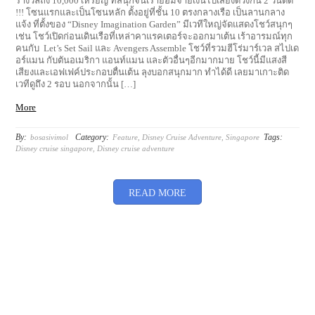
ความบันเทิงทั้งเด็กและผู้ใหญ่ เช่น ให้แฟนคลับแข่งตอบคำถามดิสนีย์ สอน
วาดรูปการ์ตูน สอนพับผ้าเช็ดตัว ร้องคาราโอเกะ หรือบิงโก เกมส์ลุ้นเงิน
รางวัลถึง 10,000 เหรียญ ที่สนุกจนเรายอมจ่ายเงินไปเสี่ยงดวงกัน 2 วันติด
!!! โซนแรกและเป็นโซนหลัก ตั้งอยู่ที่ชั้น 10 ตรงกลางเรือ เป็นลานกลาง
แจ้ง ที่ตั้งของ “Disney Imagination Garden” มีเวทีใหญ่จัดแสดงโชว์สนุกๆ
เช่น โชว์เปิดก่อนเดินเรือที่เหล่าคาแรคเตอร์จะออกมาเต้น เร้าอารมณ์ทุก
คนกับ Let’s Set Sail และ Avengers Assemble โชว์ที่รวมฮีโร่มาร์เวล สไปเด
อร์แมน กับตันอเมริกา แอนท์แมน และตัวอื่นๆอีกมากมาย โชว์นี้มีแสงสี
เสียงและเอฟเฟค์ประกอบตื่นเต้น ลุงบอกสนุกมาก ทำได้ดี เลยมาเกาะติด
เวทีดูถึง 2 รอบ นอกจากนั้น […]
More
By:
Category:
Tags:
bosasivimol
Feature
,
Disney Cruise Adventure
,
Singapore
Disney cruise singapore
,
Disney cruise adventure
READ MORE