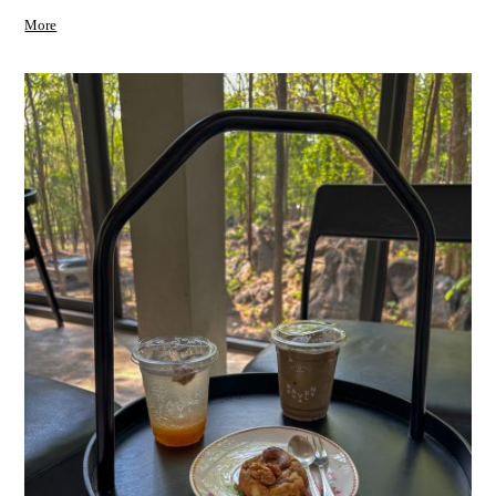
จองโต๊ะที่ Kuni Kuni ได้อย่างง่ายดาย โทรจองเที่ยง มากินเย็น ก็ยังได้โต๊ะ
มุมดีที่สุดเห็นภาพพระอาทิตย์ตกดินอยู่เบื้องหน้า
More