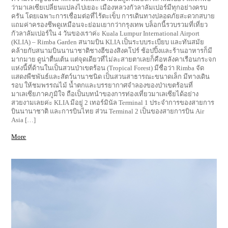
พบกันอีกครั้งในรอบ 12 ปี ทันทีที่ล้อเครื่องบินแตะพื้น สายตาก็สอดส่ายดู
ความเจริญของมาเลเซีย ตั้งแต่สนามบินสู่ตัวเมืองกัวลาลัมเปอร์ และก็พบ
ว่ามาเลเซียเปลี่ยนแปลงไปเยอะ เมืองหลวงกัวลาลัมเปอร์มีทุกอย่างครบ
ครัน โดยเฉพาะการเชื่อมต่อที่ไร้ตะเข็บ การเดินทางปลอดภัยสะดวกสบาย
แถมค่าครองชีพดูเหมือนจะย่อมเยากว่ากรุงเทพ บล็อกนี้รวบรวมที่เที่ยว
กัวลาลัมเปอร์ใน 4 วันของเราค่ะ Kuala Lumpur International Airport
(KLIA) – Rimba Garden สนามบิน KLIA เป็นระบบระเบียบ และทันสมัย
คล้ายกับสนามบินนานาชาติชางฮีของสิงคโปร์ ช้อปปิ้งและร้านอาหารก็มี
มากมาย ดูน่าตื่นเต้น แต่จุดเดียวที่ไม่ละสายตาเลยก็คือหลังคาเรือนกระจก
แห่งนี้ที่ด้านในเป็นสวนป่าเขตร้อน (Tropical Forest) มีชื่อว่า Rimba จัด
แสดงพืชพันธ์และสัตว์นานาชนิด เป็นสวนสาธารณะขนาดเล็ก มีทางเดิน
รอบ ให้ชมพรรณไม้ น้ำตกและบรรยากาศจำลองของป่าเขตร้อนที่
มาเลเซียภาคภูมิใจ ถือเป็นบทนำของการท่องเที่ยวมาเลเซียได้อย่าง
สวยงามเลยค่ะ KLIA มีอยู่ 2 เทอร์มินัล Terminal 1 ประจำการของสายการ
บินนานาชาติ และการบินไทย ส่วน Terminal 2 เป็นของสายการบิน Air
Asia […]
More