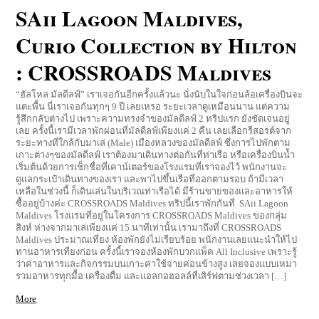
27
Jun
2026
0 Comments
SAii Lagoon Maldives,
Curio Collection by Hilton
: CROSSROADS Maldives
“ฮัลโหล มัลดีลฟ์” เราเจอกันอีกครั้งแล้วนะ นั่งนับในใจก่อนล้อเครื่องบินจะ
แตะพื้น นี่เราเจอกันทุกๆ 9 ปี เลยเหรอ ระยะเวลาดูเหมือนนาน แต่ความ
รู้สึกกลับต่างไป เพราะความทรงจำของมัลดีลฟ์ 2 ทริปแรก ยังชัดเจนอยู่
เลย ครั้งนี้เรามีเวลาพักผ่อนที่มัลดีลฟ์เพียงแค่ 2 คืน เลยเลือกรีสอรต์จาก
ระยะทางที่ใกล้กับมาเล่ (Male) เมืองหลวงของมัลดีลฟ์ ซึ่งการไปพักตาม
เกาะต่างๆของมัลดีลฟ์ เราต้องมาเดินทางต่อกันที่ท่าเรือ หรือเครื่องบินน้ำ
เริ่มต้นด้วยการเช็กชื่อที่เคาน์เตอร์ของโรงแรมที่เราจองไว้ พนักงานจะ
ดูแลกระเป๋าเดินทางของเรา และพาไปขึ้นเรือที่ออกตามรอบ ถ้ามีเวลา
เหลือในช่วงนี้ ก็เดินเล่นในบริเวณท่าเรือได้ มีร้านขายของและอาหารให้
ซื้ออยู่บ้างค่ะ CROSSROADS Maldives ทริปนี้เราพักกันที่ SAii Lagoon
Maldives โรงแรมที่อยู่ในโครงการ CROSSROADS Maldives ของกลุ่ม
สิงห์ ห่างจากมาเล่เพียงแค่ 15 นาทีเท่านั้น เรามาถึงที่ CROSSROADS
Maldives ประมาณเที่ยง ห้องพักยังไม่เรียบร้อย พนักงานเลยแนะนำให้ไป
ทานอาหารเที่ยงก่อน ครั้งนี้เราจองห้องพักบวกแพ็ค All Inclusive เพราะรู้
ว่าค่าอาหารและกิจกรรมบนเกาะค่าใช้จ่ายค่อนข้างสูง เลยจองแบบเหมา
รวมอาหารทุกมื้อ เครื่องดื่ม และแอลกอฮอลล์ที่เสิร์ฟตามช่วงเวลา […]