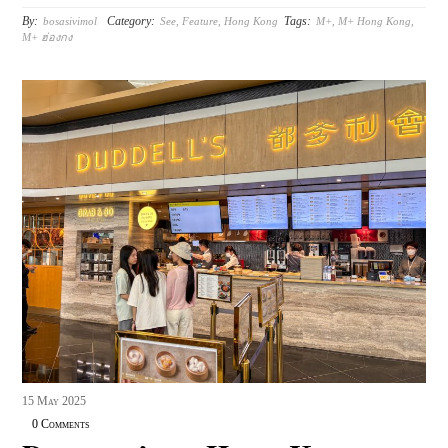
More
By:
Category:
Tags:
bosasivimol
See
,
Feature
,
Hong Kong
M+
,
M+ Hong Kong
,
M+ ฮ่องกง
15
May
2025