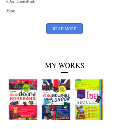
ไปกินด้วยกัน และขอชิมอย่างละนิดอย่างละหน่อย Kiwamiya แฮมเบิร์ก
วากิวแท้ คิวยาวจากฟุกุโอกะ ประเดิมสาขาหนึ่งในกรุงเทพที่
#DusitCentralPark
More
READ MORE
MY WORKS