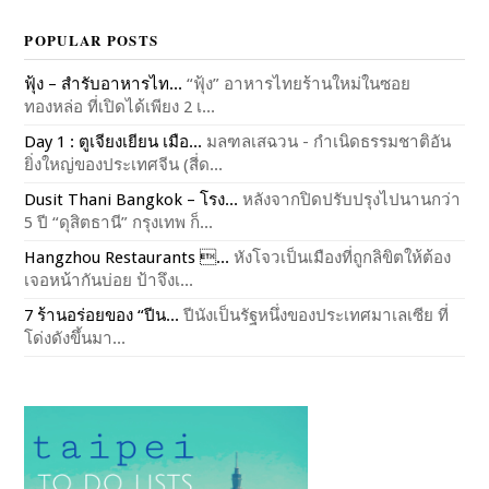
POPULAR POSTS
ฟุ้ง – สำรับอาหารไท...
“ฟุ้ง” อาหารไทยร้านใหม่ในซอย
ทองหล่อ ที่เปิดได้เพียง 2 เ...
Day 1 : ตูเจียงเยียน เมือ...
มลฑลเสฉวน - กำเนิดธรรมชาติอัน
ยิ่งใหญ่ของประเทศจีน (สี่ด...
Dusit Thani Bangkok – โรง...
หลังจากปิดปรับปรุงไปนานกว่า
5 ปี “ดุสิตธานี” กรุงเทพ ก็...
Hangzhou Restaurants ...
หังโจวเป็นเมืองที่ถูกลิขิตให้ต้อง
เจอหน้ากันบ่อย ป้าจึงเ...
7 ร้านอร่อยของ “ปีน...
ปีนังเป็นรัฐหนึ่งของประเทศมาเลเซีย ที่
โด่งดังขึ้นมา...