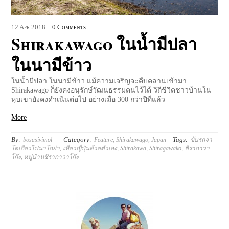
12
Apr
2018
0 Comments
Shirakawago ในน้ำมีปลา
ในนามีข้าว
ในน้ำมีปลา ในนามีข้าว แม้ความเจริญจะคืบคลานเข้ามา
Shirakawago ก็ยังคงอนุรักษ์วัฒนธรรมตนไว้ได้ วิถีชีวิตชาวบ้านใน
หุบเขายังคงดำเนินต่อไป อย่างเมื่อ 300 กว่าปีที่แล้ว
More
By:
Category:
Tags:
bosasivimol
Feature
,
Shirakawago
,
Japan
ขับรถจา
โตเกียวไปนาโกย่า
,
เที่ยวญี่ปุ่นด้วยตัวเอง
,
Shirakawa
,
Shiragawako
,
ชิรากาวา
โก๊ะ
,
หมู่บ้านชิรากาวาโก๊ะ