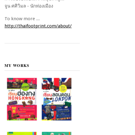
จูน ศศิวิมล - นักท่องเมือง
To know more ...
http://thaifootprint.com/about/
MY WORKS