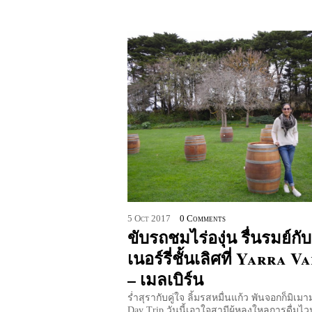
5
Oct
2017
0 Comments
ขับรถชมไร่องุ่น รื่นรมย์กับ
เนอร์รี่ชั้นเลิศที่ Yarra V
– เมลเบิร์น
ร่ำสุรากับคู่ใจ ลิ้มรสหมื่นแก้ว พันจอกก็มิเ
Day Trip วันนี้เอาใจสามีผู้หลงใหลการดื่มไวน