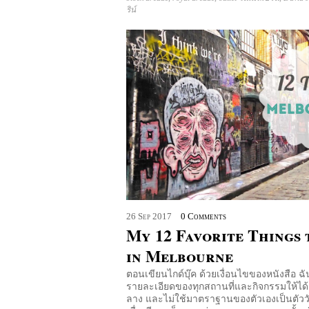
ริน์
26
Sep
2017
0 Comments
My 12 Favorite Things 
in Melbourne
ตอนเขียนไกด์บุ๊ค ด้วยเงื่อนไขของหนังสือ ฉั
รายละเอียดของทุกสถานที่และกิจกรรมให้ได้ 
ลาง และไม่ใช้มาตราฐานของตัวเองเป็นตัวว