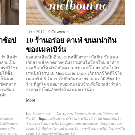
1
Oct
2017
0 Comments
่าช้อป
10 ร้านอร่อย คาเฟ่ ขนมน่ากิน
ของเมลเบิร์น
่า สินค้า
ออสเตรเลียเป็นอีกประเทศที่มีอาหารมัลติเนชั่นแนล
กลายเป็น
เกิดจากเชื้อชาติต่างๆที่มารวมกันในโลกใหม่ อาหาร
ายรูปไว้ชม
ออสซี่เลยให้ คำจำกัดความยาก แต่ก็ไม่ยากเกินไปถ้า
ได้ซื้อ
เราเปิดใจรับ 10 Must Eat & Drink เกิดจากชีวิตที่ใช้ใน
าก็ไม่เคย
เมลเบริน์ 8 วัน เราไปกินกันหลายร้าน แต่ก็มีเพียง 10
ปเช็คตลาด
ร้านที่ถูกใจ จนอยากบอกต่อ เป็นร้านที่เลือกแล้วว่าน่า
านที่น่า
จะลองไปโดนสักครั้งถ้ามาเมลเบริน์ค่ะ
วค่ะ
More
By:
Category:
bosasivimol
Feature
,
Australia
,
Melbourne
,
Tags:
World
melbourne
,
เที่ยวเมลเบริน์
,
10 ร้านอร่อยเมลเบริน์
,
elbourne
,
ร้านอร่อยในเมลเบริน์
,
Doughnut time melbourne
,
Doughnut Time
 Melbourne
เมลเบริน์
,
Higher Ground เมลเบริน์
,
คาเฟ่ในเมลเบริน์
,
ไวน์บาร์ใน
อสเตรเลีย
,
เมลเบริน์
,
ขนมอร่อยในเมลเบริน์
Jones เมลเบ