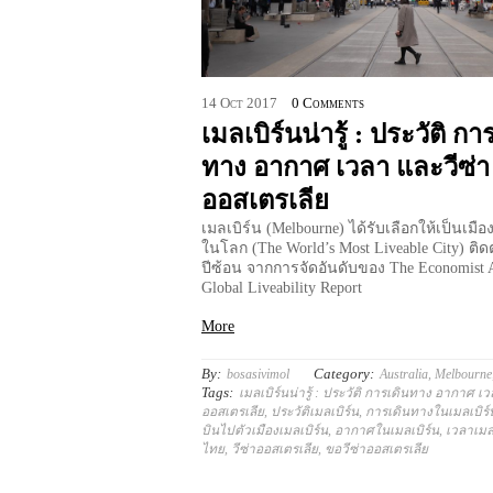
14
Oct
2017
0 Comments
เมลเบิร์นน่ารู้ : ประวัติ กา
ทาง อากาศ เวลา และวีซ่า
ออสเตรเลีย
เมลเบิร์น (Melbourne) ได้รับเลือกให้เป็นเมืองน่
ในโลก (The World’s Most Liveable City) ติดต
ปีซ้อน จากการจัดอันดับของ The Economist 
Global Liveability Report
More
By:
Category:
bosasivimol
Australia
,
Melbourne
Tags:
เมลเบิร์นน่ารู้ : ประวัติ การเดินทาง อากาศ เ
ออสเตรเลีย
,
ประวัติเมลเบิร์น
,
การเดินทางในเมลเบิร์
บินไปตัวเมืองเมลเบิร์น
,
อากาศในเมลเบิร์น
,
เวลาเมล
ไทย
,
วีซ่าออสเตรเลีย
,
ขอวีซ่าออสเตรเลีย