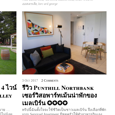
ออสเตรเลีย
,
lorc ard george
3
Oct
2017
2 Comments
 4 ไวน์
รีวิว Punthill Northbank
alley
เซอร์วิสอพาร์ทเม้นน่าพักของ
เมลเบิร์น ✪✪✪✪
มามาย …
ทริปนี้ฉันตั้งใจจะใช้ชีวิตเป็นชาวเมลเบิร์น จึงเลือกที่พัก
์ไม่น้อย
แบบ Serviced Apartment มีชุดครัวให้ทำอาหารกินเอง