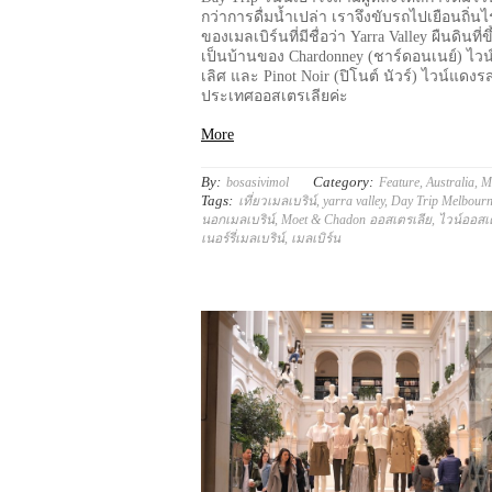
กว่าการดื่มน้ำเปล่า เราจึงขับรถไปเยือนถิ่นไร่
ของเมลเบิร์นที่มีชื่อว่า Yarra Valley ผืนดินที่ขึ
เป็นบ้านของ Chardonney (ชาร์ดอนเนย์) ไวน
เลิศ และ Pinot Noir (ปิโนต์ นัวร์) ไวน์แดงร
ประเทศออสเตรเลียค่ะ
More
By:
Category:
bosasivimol
Feature
,
Australia
,
M
Tags:
เที่ยวเมลเบริน์
,
yarra valley
,
Day Trip Melbour
นอกเมลเบริน์
,
Moet & Chadon ออสเตรเลีย
,
ไวน์ออสเ
เนอร์รี่เมลเบริน์
,
เมลเบิร์น