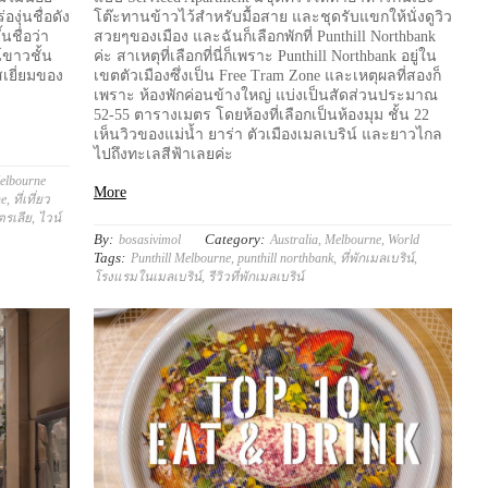
องุ่นชื่อดัง
โต๊ะทานข้าวไว้สำหรับมื้อสาย และชุดรับแขกให้นั่งดูวิว
้นชื่อว่า
สวยๆของเมือง และฉันก็เลือกพักที่ Punthill Northbank
์ขาวชั้น
ค่ะ สาเหตุที่เลือกที่นี่ก็เพราะ Punthill Northbank อยู่ใน
สเยี่ยมของ
เขตตัวเมืองซึ่งเป็น Free Tram Zone และเหตุผลที่สองก็
เพราะ ห้องพักค่อนข้างใหญ่ แบ่งเป็นสัดส่วนประมาณ
52-55 ตารางเมตร โดยห้องที่เลือกเป็นห้องมุม ชั้น 22
เห็นวิวของแม่น้ำ ยาร่า ตัวเมืองเมลเบริน์ และยาวไกล
ไปถึงทะเลสีฟ้าเลยค่ะ
elbourne
More
ne
,
ที่เที่ยว
ตรเลีย
,
ไวน์
By:
Category:
bosasivimol
Australia
,
Melbourne
,
World
Tags:
Punthill Melbourne
,
punthill northbank
,
ที่พักเมลเบริน์
,
โรงแรมในเมลเบริน์
,
รีวิวที่พักเมลเบริน์