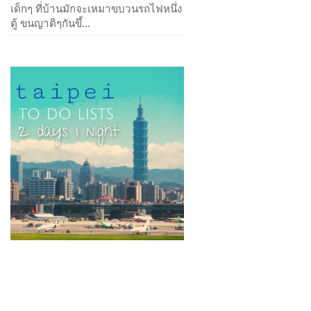
เด็กๆ ที่บ้านมักจะเหมาขบวนรถไฟหนึ่ง
ตู้ ขนญาติๆกันขึ้...