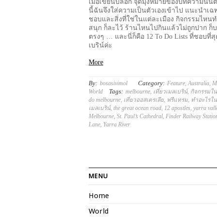
เมื่อเขียนบล็อก จุดมุ่งหมายของบทความนั้นต่
นี้ฉันจึงใส่ความเป็นตัวเองเข้าไป แนะนำเฉพา
ชอบและสิ่งที่ใช่ในแต่ละเมือง กิจกรรมไหนท
สนุก ก็ละไว้ ร้านไหนไปกินแล้วไม่ถูกปาก ก็
ตรงๆ … และนี่ก็คือ 12 To Do Lists ที่ชอบที่
เบริน์ค่ะ
More
By:
Category:
bosasivimol
Feature
,
Australia
,
M
Tags:
World
melbourne
,
เที่ยวเมลเบริน์
,
กิจกรรมใน
do melbourne
,
เที่ยวออสเตรเลีย
,
ฟรีแทรม
,
ทำอะไรในเ
เมลเบริน์
,
the great ocean road
,
12 apostles
,
yarra vall
Melbourne
,
St. Paul’s Cathedral
,
Finder Railway Statio
Lane
,
Yarra River
MENU
Home
World