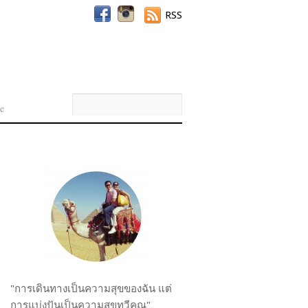
RSS
e
"การเดินทางเป็นความสุขของฉัน แต่
การแบ่งปันเป็นความสุขทวีคูณ"