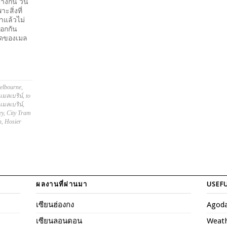
างกัน วัน
ะสิ่งที่
ำแล้วไม่
บอกกัน
สุดของเมล
elbourne
,
เมลเบริน์
,
to
มลเบริน์
,
ey
,
City Tram
n
,
Hosier
ผลงานที่ผ่านมา
USEFU
เซียนฮ่องกง
Agod
เซียนลอนดอน
Weat