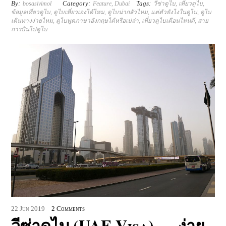
By:
Category:
Tags:
bosasivimol
Feature
,
Dubai
วีซ่าดูไบ
,
เที่ยวดูไบ
,
ข้อมูลเที่ยวดูไบ
,
ดูไบเที่ยวเองได้ไหม
,
ดูไบน่ากลัวไหม
,
แต่ตัวยังไงในดูไบ
,
ดูไบ
เดินทางง่ายไหม
,
ดูไบพูดภาษาอังกฤษได้หรือเปล่า
,
เที่ยวดูไบเดือนไหนดี
,
สาย
การบินไปดูไบ
22
Jun
2019
2 Comments
วีซ่าดูไบ (UAE Visa) … ง่าย