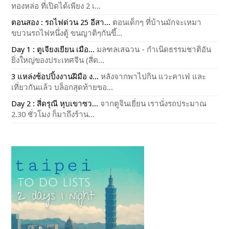
ทองหล่อ ที่เปิดได้เพียง 2 เ...
ตอนสอง : รถไฟด่วน 25 อีสา...
ตอนเด็กๆ ที่บ้านมักจะเหมา
ขบวนรถไฟหนึ่งตู้ ขนญาติๆกันขึ้...
Day 1 : ตูเจียงเยียน เมือ...
มลฑลเสฉวน - กำเนิดธรรมชาติอัน
ยิ่งใหญ่ของประเทศจีน (สี่ด...
3 แหล่งช้อปปิ้งงานฝีมือ ง...
หลังจากพาไปกิน แวะคาเฟ่ และ
เที่ยวกันแล้ว บล็อกสุดท้ายขอ...
Day 2 : สี่ดรุณี หุบเขาซว...
จากตูจินเยี่ยน เรานั่งรถประมาณ
2.30 ชั่วโมง ก็มาถึงร้าน...