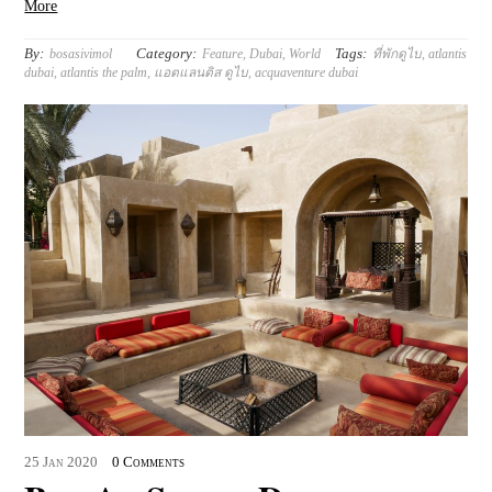
More
By:
Category:
Tags:
bosasivimol
Feature
,
Dubai
,
World
ที่พักดูไบ
,
atlantis
dubai
,
atlantis the palm
,
แอตแลนติส ดูไบ
,
acquaventure dubai
25
Jan
2020
0 Comments