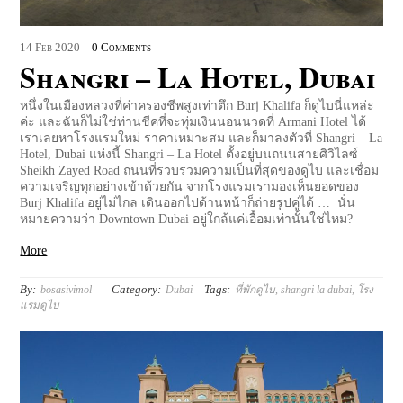
14
Feb
2020
0 Comments
Shangri – La Hotel, Dubai
หนึ่งในเมืองหลวงที่ค่าครองชีพสูงเท่าตึก Burj Khalifa ก็ดูไบนี่แหล่ะ
ค่ะ และฉันก็ไม่ใช่ท่านชีคที่จะทุ่มเงินนอนนวดที่ Armani Hotel ได้
เราเลยหาโรงแรมใหม่ ราคาเหมาะสม และก็มาลงตัวที่ Shangri – La
Hotel, Dubai แห่งนี้ Shangri – La Hotel ตั้งอยู่บนถนนสายศิวิไลซ์
Sheikh Zayed Road ถนนที่รวบรวมความเป็นที่สุดของดูไบ และเชื่อม
ความเจริญทุกอย่างเข้าด้วยกัน จากโรงแรมเรามองเห็นยอดของ
Burj Khalifa อยู่ไม่ไกล เดินออกไปด้านหน้าก็ถ่ายรูปคู่ได้ … นั่น
หมายความว่า Downtown Dubai อยู่ใกล้แค่เอื้อมเท่านั้นใช่ไหม?
More
By:
Category:
Tags:
bosasivimol
Dubai
ที่พักดูไบ
,
shangri la dubai
,
โรง
แรมดูไบ