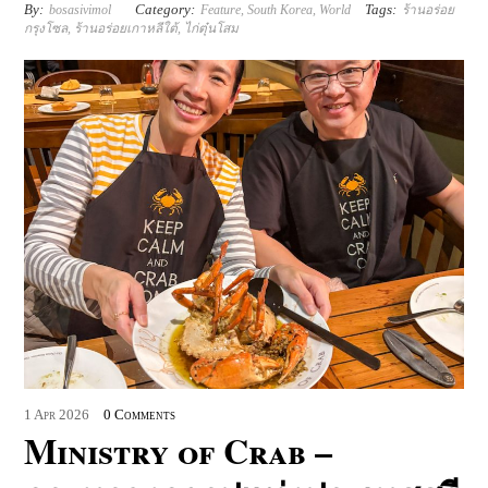
By:
Category:
Tags:
bosasivimol
Feature
,
South Korea
,
World
ร้านอร่อย
กรุงโซล
,
ร้านอร่อยเกาหลีใต้
,
ไก่ตุ๋นโสม
1
Apr
2026
0 Comments
Ministry of Crab –