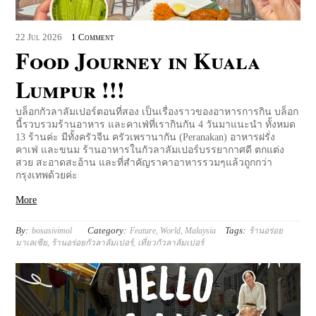
22
Jul
2026
1 Comment
Food Journey in Kuala
Lumpur !!!
บล็อกกัวลาลัมเปอร์ตอนที่สอง เป็นเรื่องราวของอาหารการกิน บล็อก
นี้รวบรวมร้านอาหาร และคาเฟ่ที่เรากินกัน 4 วันมาแนะนำ ทั้งหมด
13 ร้านค่ะ มีทั้งครัวจีน ครัวเพรานากัน (Peranakan) อาหารฝรั่ง
คาเฟ่ และขนม ร้านอาหารในกัวลาลัมเปอร์บรรยากาศดี ตกแต่ง
สวย สะอาดสะอ้าน และที่สำคัญราคาอาหารรวมๆแล้วถูกกว่า
กรุงเทพด้วยค่ะ
More
By:
Category:
Tags:
bosasivimol
Feature
,
World
,
Malaysia
ร้านอร่อย
มาเลเซีย
,
ร้านอร่อยกัวลาลัมเปอร์
,
เที่ยวกัวลาลัมเปอร์