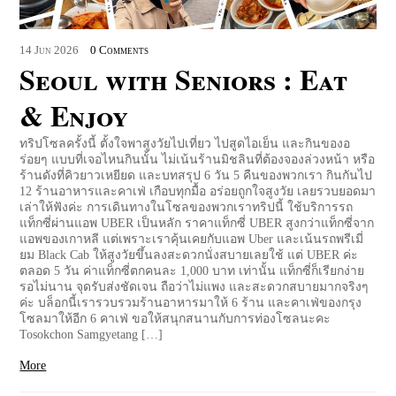
14
Jun
2026
0 Comments
Seoul with Seniors : Eat
& Enjoy
ทริปโซลครั้งนี้ ตั้งใจพาสูงวัยไปเที่ยว ไปสูดไอเย็น และกินของอ
ร่อยๆ แบบที่เจอไหนกินนั้น ไม่เน้นร้านมิชลินที่ต้องจองล่วงหน้า หรือ
ร้านดังที่คิวยาวเหยียด และบทสรุป 6 วัน 5 คืนของพวกเรา กินกันไป
12 ร้านอาหารและคาเฟ่ เกือบทุกมื้อ อร่อยถูกใจสูงวัย เลยรวบยอดมา
เล่าให้ฟังค่ะ การเดินทางในโซลของพวกเราทริปนี้ ใช้บริการรถ
แท็กซี่ผ่านแอพ UBER เป็นหลัก ราคาแท็กซี่ UBER สูงกว่าแท็กซี่จาก
แอพของเกาหลี แต่เพราะเราคุ้นเคยกับแอพ Uber และเน้นรถพรีเมี่
ยม Black Cab ให้สูงวัยขึ้นลงสะดวกนั่งสบายเลยใช้ แต่ UBER ค่ะ
ตลอด 5 วัน ค่าแท็กซี่ตกคนละ 1,000 บาท เท่านั้น แท็กซี่ก็เรียกง่าย
รอไม่นาน จุดรับส่งชัดเจน ถือว่าไม่แพง และสะดวกสบายมากจริงๆ
ค่ะ บล็อกนี้เรารวบรวมร้านอาหารมาให้ 6 ร้าน และคาเฟ่ของกรุง
โซลมาให้อีก 6 คาเฟ่ ขอให้สนุกสนานกับการท่องโซลนะคะ
Tosokchon Samgyetang […]
More