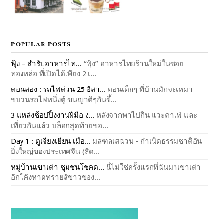
POPULAR POSTS
ฟุ้ง – สำรับอาหารไท...
“ฟุ้ง” อาหารไทยร้านใหม่ในซอย
ทองหล่อ ที่เปิดได้เพียง 2 เ...
ตอนสอง : รถไฟด่วน 25 อีสา...
ตอนเด็กๆ ที่บ้านมักจะเหมา
ขบวนรถไฟหนึ่งตู้ ขนญาติๆกันขึ้...
3 แหล่งช้อปปิ้งงานฝีมือ ง...
หลังจากพาไปกิน แวะคาเฟ่ และ
เที่ยวกันแล้ว บล็อกสุดท้ายขอ...
Day 1 : ตูเจียงเยียน เมือ...
มลฑลเสฉวน - กำเนิดธรรมชาติอัน
ยิ่งใหญ่ของประเทศจีน (สี่ด...
หมู่บ้านเขาเต่า ชุมชนโชคด...
นี่ไม่ใช่ครั้งแรกที่ฉันมาเขาเต่า
อีกโค้งหาดทรายสีขาวของ...