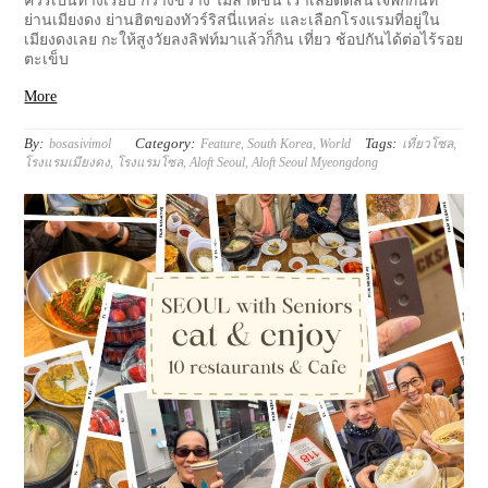
ควรเป็นทางเรียบ กว้างขวาง ไม่ลาดชัน เราเลยตัดสินใจพักกันที่
ย่านเมียงดง ย่านฮิตของทัวร์ริสนี่แหล่ะ และเลือกโรงแรมที่อยู่ใน
เมียงดงเลย กะให้สูงวัยลงลิฟท์มาแล้วก็กิน เที่ยว ช้อปกันได้ต่อไร้รอย
ตะเข็บ
More
By:
Category:
Tags:
bosasivimol
Feature
,
South Korea
,
World
เที่ยวโซล
,
โรงแรมเมียงดง
,
โรงแรมโซล
,
Aloft Seoul
,
Aloft Seoul Myeongdong