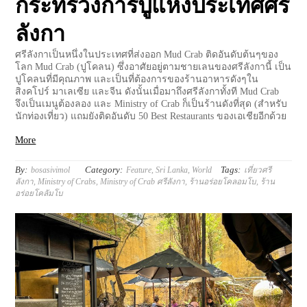
กระทรวงการปูแห่งประเทศศรี
ลังกา
ศรีลังกาเป็นหนึ่งในประเทศที่ส่งออก Mud Crab ติดอันดับต้นๆของ
โลก Mud Crab (ปูโคลน) ซึ่งอาศัยอยู่ตามชายเลนของศรีลังกานี้ เป็น
ปูโคลนที่มีคุณภาพ และเป็นที่ต้องการของร้านอาหารดังๆใน
สิงคโปร์ มาเลเซีย และจีน ดังนั้นเมื่อมาถึงศรีลังกาทั้งที Mud Crab
จึงเป็นเมนูต้องลอง และ Ministry of Crab ก็เป็นร้านดังที่สุด (สำหรับ
นักท่องเที่ยว) แถมยังติดอันดับ 50 Best Restaurants ของเอเชียอีกด้วย
More
By:
Category:
Tags:
bosasivimol
Feature
,
Sri Lanka
,
World
เที่ยวศรี
ลังกา
,
Ministry of Crabs
,
Ministry of Crab ศรีลังกา
,
ร้านอร่อยโคลอมโบ
,
ร้าน
อร่อยโคลัมโบ