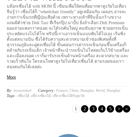
บล๊อกเซี่ยงไฮ้ with MOM นี้ เขียนเพื่อให้คนที่อยากพาสูงวัยไปเที่ยว
จีนรู้ว่า เซี่ยงไฮ้ก็ “wheelchair friendly” อยู่เหมือนกัน เผลอๆ อาจจะ
ง่ายกว่าเข็นรถที่ญี่ปุ่นเสียด้วย เพราะทางเท้าที่จีนนั้นกว้างขวาง
แถมมีตัวช่วย Didi Taxi ที่เรียกปุ๊ป มาปั้ป ยิ่งถ้าเลือก Didi Premium
ยอมจ่ายแพงกว่าหน่อย จะได้รถคันใหญ่ คนขับสุภาพ ช่วยยกรถเข็น
ประหยัดแรงไปได้โข ทริปนี้เราเอารถเข็นแบบพับได้ไปเอง เริ่มซิ่ง
ตั้งแต่สนามบิน ซึ่งได้รับความสะดวกสบายเข้าช่องพิเศษทั้งที่
สุวรรณภูมิและผู่ตงเซี่ยงไฮ้ ขั้นตอนการฝากรถเข็นก่อนขึ้นเครื่องก็
คล้ายกับรถเข็นเด็ก เจ้าหน้าที่จะนำรถเข็นไปโหลดเก็บไว้ข้างเครื่อง
และเมื่อลงจอด เราก็มารับรถเข็นด้านหน้าเครื่อง สะดวกสบาย และ
รวดเร็วทันใจ ใครสนใจพาสูงวัยไปเที่ยวเซี่ยงไฮ้ ตามรอยของเรา
สองคนกันได้เลยค่ะ
More
By:
Category:
bosasivimol
Feature
,
China
,
Shanghai
,
World
,
Shanghai
Tags:
เซี่ยงไฮ้
,
เที่ยวเซี่ยงไฮ้
,
เที่ยวเซี่ยงไฮ้กับสูงวัย
1
2
3
4
5
>
»