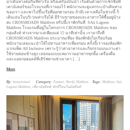
มาเดินทางต่อกันที่ท่าเรือ หรือเครื่องบินน้ำ เริ่มต้นด้วยการเช็กชื่อที่
เคาน์เตอร์ของโรงแรมที่เราจองไว้ พนักงานจะดูแลกระเป๋าเดินทาง
ของเรา และพาไปขึ้นเรือที่ออกตามรอบ ถ้ามีเวลาเหลือในช่วงนี้ ก็
เดินเล่นในบริเวณท่าเรือได้ มีร้านขายของและอาหารให้ซื้ออยู่บ้าง
ค่ะ CROSSROADS Maldives ทริปนี้เราพักกันที่ SAii Lagoon
Maldives โรงแรมที่อยู่ในโครงการ CROSSROADS Maldives ของ
กลุ่มสิงห์ ห่างจากมาเล่เพียงแค่ 15 นาทีเท่านั้น เรามาถึงที่
CROSSROADS Maldives ประมาณเที่ยง ห้องพักยังไม่เรียบร้อย
พนักงานเลยแนะนำให้ไปทานอาหารเที่ยงก่อน ครั้งนี้เราจองห้องพัก
บวกแพ็ค All Inclusive เพราะรู้ว่าค่าอาหารและกิจกรรมบนเกาะค่า
ใช้จ่ายค่อนข้างสูง เลยจองแบบเหมารวมอาหารทุกมื้อ เครื่องดื่ม
และแอลกอฮอลล์ที่เสิร์ฟตามช่วงเวลา […]
More
By:
Category:
Tags:
bosasivimol
Feature
,
World
,
Maldives
Maldives
,
Saii
Lagoon Maldives
,
เที่ยวมัลดีลฟ์
,
พักที่ไหนในมัลดีลฟ์