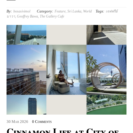
By:
Category:
Tags:
bosasivimol
Feature
,
Sri Lanka
,
World
เจฟฟรีย์​
บาวา
,
Geoffrey Bawa
,
The Gallery Cafe
30
Mar
2026
0 Comments
Cinnamon Life at City of