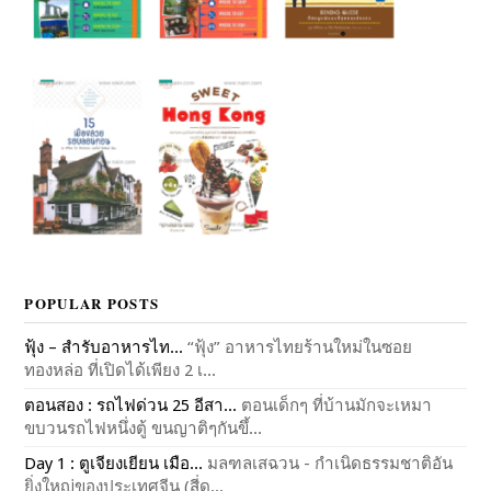
POPULAR POSTS
ฟุ้ง – สำรับอาหารไท...
“ฟุ้ง” อาหารไทยร้านใหม่ในซอย
ทองหล่อ ที่เปิดได้เพียง 2 เ...
ตอนสอง : รถไฟด่วน 25 อีสา...
ตอนเด็กๆ ที่บ้านมักจะเหมา
ขบวนรถไฟหนึ่งตู้ ขนญาติๆกันขึ้...
Day 1 : ตูเจียงเยียน เมือ...
มลฑลเสฉวน - กำเนิดธรรมชาติอัน
ยิ่งใหญ่ของประเทศจีน (สี่ด...