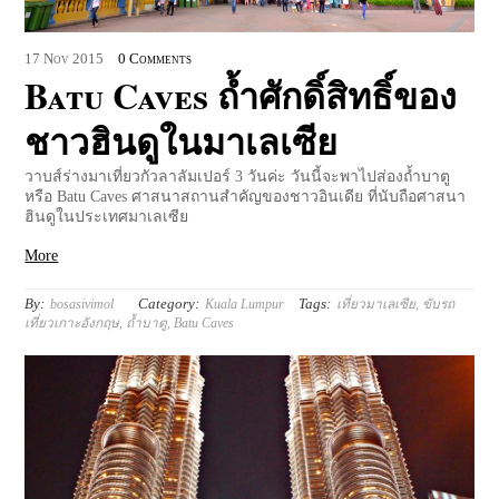
17
Nov
2015
0 Comments
Batu Caves ถ้ำศักดิ์สิทธิ์ของ
ชาวฮินดูในมาเลเซีย
วาบส์ร่างมาเที่ยวกัวลาลัมเปอร์ 3 วันค่ะ วันนี้จะพาไปส่องถ้ำบาตู
หรือ Batu Caves ศาสนาสถานสำคัญของชาวอินเดีย ที่นับถือศาสนา
ฮินดูในประเทศมาเลเซีย
More
By:
Category:
Tags:
bosasivimol
Kuala Lumpur
เที่ยวมาเลเซีย
,
ขับรถ
เที่ยวเกาะอังกฤษ
,
ถ้ำบาตู
,
Batu Caves