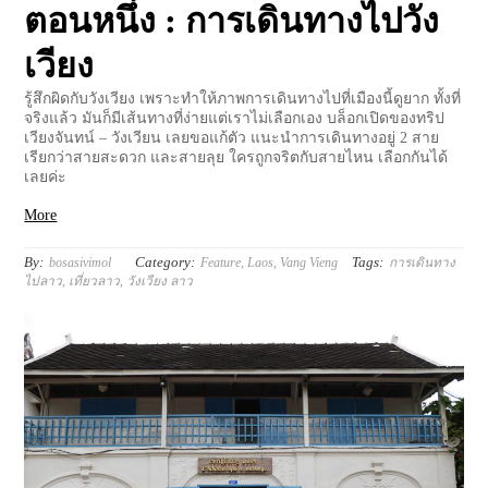
ตอนหนึ่ง : การเดินทางไปวัง
เวียง
รู้สึกผิดกับวังเวียง เพราะทำให้ภาพการเดินทางไปที่เมืองนี้ดูยาก ทั้งที่
จริงแล้ว มันก็มีเส้นทางที่ง่ายแต่เราไม่เลือกเอง บล็อกเปิดของทริป
เวียงจันทน์ – วังเวียน เลยขอแก้ตัว แนะนำการเดินทางอยู่ 2 สาย
เรียกว่าสายสะดวก และสายลุย ใครถูกจริตกับสายไหน เลือกกันได้
เลยค่ะ
More
By:
Category:
Tags:
bosasivimol
Feature
,
Laos
,
Vang Vieng
การเดินทาง
ไปลาว
,
เที่ยวลาว
,
วังเวียง ลาว