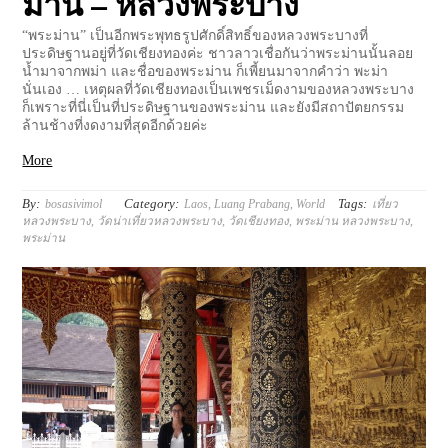
ม่าน – หลวงพระบาง
“พระม่าน” เป็นอีกพระพุทธรูปศักดิ์สิทธิ์ของหลวงพระบางที่
ประดิษฐานอยู่ที่วัดเชียงทองค่ะ ชาวลาวเชื่อกันว่าพระม่านนั้นลอย
น้ำมาจากพม่า และชื่อของพระม่าน ก็เพี้ยนมาจากคำว่า พะม่า
นั่นเอง … เหตุผลที่วัดเชียงทองเป็นเพชรเม็ดงามของหลวงพระบาง
ก็เพราะที่นี่เป็นที่ประดิษฐานของพระม่าน และยังมีสถาปัตยกรรม
ล้านช้างที่งดงามที่สุดอีกด้วยค่ะ
More
By:
Category:
Tags:
bosasivimol
Laos
,
Luang Prabang
,
World
เที่ยว
หลวงพระบาง
,
วัดน่าเที่ยวหลวงพระบาง
,
วัดเชียงทอง
,
พระม่าน หลวงพระบาง
,
พระม่าน