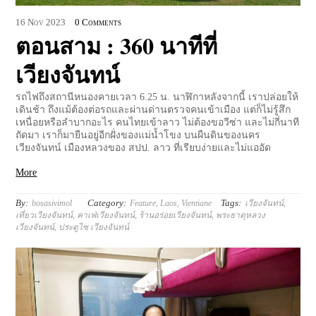
16
Nov
2023
0 Comments
ตอนสาม : 360 นาทีที่
เวียงจันทน์
รถไฟถึงสถานีหนองคายเวลา 6.25 น. นาฬิกาหลังจากนี้ เราปล่อยให้
เดินช้า ถึงแม้ต้องต่อรถและผ่านด่านตรวจคนเข้าเมือง แต่ก็ไม่รู้สึก
เหนื่อยหรือลำบากอะไร คนไทยเข้าลาว ไม่ต้องขอวีซ่า และไม่กี่นาที
ถัดมา เราก็มายืนอยู่อีกฝั่งของแม่น้ำโขง บนผืนดินของนคร
เวียงจันทน์ เมืองหลวงของ สปป. ลาว ที่เรียบง่ายและไม่แออัด
More
By:
Category:
Tags:
bosasivimol
Feature
,
Laos
,
Vientiane
เวียงจันทน์
,
เที่ยวเวียงจันทน์
,
คาเฟ่เวียงจันทน์
,
ร้านอร่อยเวียงจันทน์
,
พระธาตุหลวง
เวียงจันทน์
,
ประตูไซ เวียงจันทน์