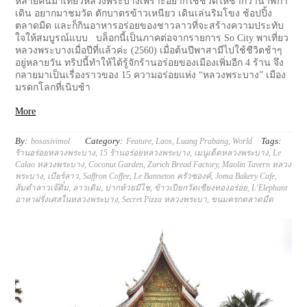
หลายคนมาเที่ยวหลวงพระบางเพราะอยากใช้ชีวิตให้ช้ากว่านาฬิกา
เดิน อยากมาชมวัด ตักบาตรข้าวเหนียว เดินเล่นริมโขง ช้อปปิ้ง
ตลาดมืด และก็กินอาหารอร่อยของชาวลาวที่จะสร้างความประทับ
ใจให้สมบูรณ์แบบ บล็อกนี้เป็นภาคต่อจากรายการ So City พาเที่ยว
หลวงพระบางเมื่อปีที่แล้วค่ะ (2560) เมื่อต้นปีพาสามีไปใช้ชีวิตช้าๆ
อยู่หลายวัน ทริปนี้ทำให้ได้รู้จักร้านอร่อยของเมืองเพิ่มอีก 4 ร้าน จึง
กลายมาเป็นเรื่องราวของ 15 ความอร่อยแห่ง “หลวงพระบาง” เมือง
มรดกโลกที่เนิบช้า
More
By:
Category:
Tags:
bosasivimol
Feature
,
Laos
,
Luang Prabang
,
World
ร้านอร่อยหลวงพระบาง
,
15 ร้านอร่อยหลวงพระบาง
,
เมนูเด็ดหลวงพระบาง
,
Le
Calao หลวงพระบาง
,
Coconut Garden
,
Zurich Bread Factory
,
Maolin Tavern หลวง
พระบาง
,
เบียร์ลาว
,
Saffron Coffee
,
Le Banneton ครัวซองค์
,
Joma Bakery Cafe
,
ส้มตำลาวเจ๊ติ๋ม
,
ลาวเดิม
,
ปากห้วยมีไช
,
ข้าวเปียกวัดเซียงทองอร่อย
,
L'Elephant
อาหาฝรั่งเศสในหลวงพระบาง
,
Secret Pizza หลวงพระบา
,
ขนมครกตลาดมืด