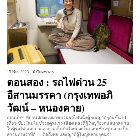
15
Nov
2023
0 Comments
ตอนสอง : รถไฟด่วน 25
อีสานมรรคา (กรุงเทพอภิ
วัฒน์ – หนองคาย)
ตอนเด็กๆ ที่บ้านมักจะเหมาขบวนรถไฟหนึ่งตู้ ขนญาติๆกันขึ้นไป
เที่ยวเชียงใหม่ในช่วงฤดูหนาว เสียงเพลงที่ผู้ใหญ่ร้องกันสนุกสนาน
ในตู้รถไฟ และมวลอากาศเย็นกับไอหมอกในตอนเช้าตรู่ กลายเป็น
ความทรงจำที่ดี … คิดถึงพ่อ และญาติผู้ใหญ่หลายๆคนจัง