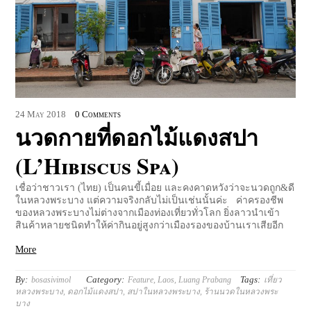
24
May
2018
0 Comments
นวดกายที่ดอกไม้แดงสปา
(L’Hibiscus Spa)
เชื่อว่าชาวเรา (ไทย) เป็นคนขี้เมื่อย และคงคาดหวังว่าจะนวดถูก&ดี
ในหลวงพระบาง แต่ความจริงกลับไม่เป็นเช่นนั้นค่ะ ค่าครองชีพ
ของหลวงพระบางไม่ต่างจากเมืองท่องเที่ยวทั่วโลก ยิ่งลาวนำเข้า
สินค้าหลายชนิดทำให้ค่ากินอยู่สูงกว่าเมืองรองของบ้านเราเสียอีก
More
By:
Category:
Tags:
bosasivimol
Feature
,
Laos
,
Luang Prabang
เที่ยว
หลวงพระบาง
,
ดอกไม้แดงสปา
,
สปาในหลวงพระบาง
,
ร้านนวดในหลวงพระ
บาง