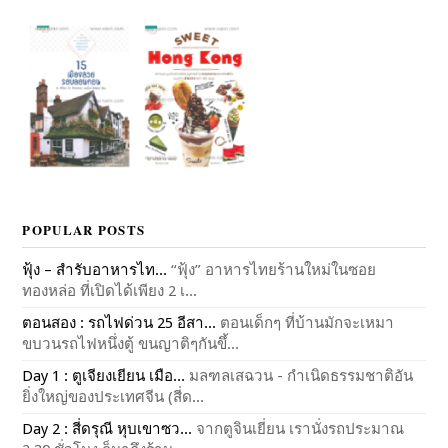
POPULAR POSTS
ฟุ้ง – สำรับอาหารไท...
“ฟุ้ง” อาหารไทยร้านใหม่ในซอย
ทองหล่อ ที่เปิดได้เพียง 2 เ...
ตอนสอง : รถไฟด่วน 25 อีสา...
ตอนเด็กๆ ที่บ้านมักจะเหมา
ขบวนรถไฟหนึ่งตู้ ขนญาติๆกันขึ้...
Day 1 : ตูเจียงเยียน เมือ...
มลฑลเสฉวน - กำเนิดธรรมชาติอัน
ยิ่งใหญ่ของประเทศจีน (สี่ด...
Day 2 : สี่ดรุณี หุบเขาซว...
จากตูจินเยี่ยน เรานั่งรถประมาณ