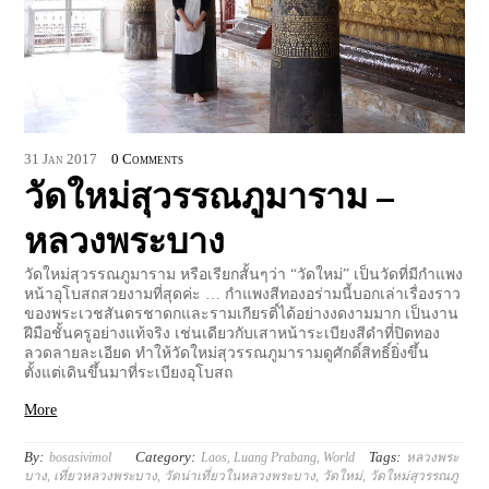
31
Jan
2017
0 Comments
วัดใหม่สุวรรณภูมาราม –
หลวงพระบาง
วัดใหม่สุวรรณภูมาราม หรือเรียกสั้นๆว่า “วัดใหม่” เป็นวัดที่มีกำแพง
หน้าอุโบสถสวยงามที่สุดค่ะ … กำแพงสีทองอร่ามนี้บอกเล่าเรื่องราว
ของพระเวชสันดรชาดกและรามเกียรติ์ได้อย่างงดงามมาก เป็นงาน
ฝีมือชั้นครูอย่างแท้จริง เช่นเดียวกับเสาหน้าระเบียงสีดำที่ปิดทอง
ลวดลายละเอียด ทำให้วัดใหม่สุวรรณภูมารามดูศักดิ์สิทธิ์ยิ่งขึ้น
ตั้งแต่เดินขึ้นมาที่ระเบียงอุโบสถ
More
By:
Category:
Tags:
bosasivimol
Laos
,
Luang Prabang
,
World
หลวงพระ
บาง
,
เที่ยวหลวงพระบาง
,
วัดน่าเที่ยวในหลวงพระบาง
,
วัดใหม่
,
วัดใหม่สุวรรณภู