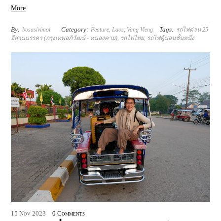
More
By:
Category:
Tags:
bosasivimol
Feature
,
Laos
,
Vang Vieng
รถไฟด่วน 25
อีสานมรรคา (กรุงเทพอภิวัฒน์ - หนองคาย)
,
รถไฟไทย
,
รถไฟตู้นอนชั้นหนึ่ง
15
Nov
2023
0 Comments