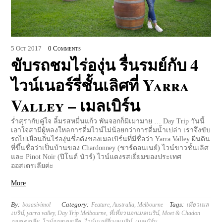
5
Oct
2017
0 Comments
ขับรถชมไร่องุ่น รื่นรมย์กับ 4
ไวน์เนอร์รี่ชั้นเลิศที่ Yarra
Valley – เมลเบิร์น
ร่ำสุรากับคู่ใจ ลิ้มรสหมื่นแก้ว พันจอกก็มิเมามาย … Day Trip วันนี้
เอาใจสามีผู้หลงใหลการดื่มไวน์ไม่น้อยกว่าการดื่มน้ำเปล่า เราจึงขับ
รถไปเยือนถิ่นไร่องุ่นชื่อดังของเมลเบิร์นที่มีชื่อว่า Yarra Valley ผืนดิน
ที่ขึ้นชื่อว่าเป็นบ้านของ Chardonney (ชาร์ดอนเนย์) ไวน์ขาวชั้นเลิศ
และ Pinot Noir (ปิโนต์ นัวร์) ไวน์แดงรสเยี่ยมของประเทศ
ออสเตรเลียค่ะ
More
By:
Category:
Tags:
bosasivimol
Feature
,
Australia
,
Melbourne
เที่ยวเมล
เบริน์
,
yarra valley
,
Day Trip Melbourne
,
ที่เที่ยวนอกเมลเบริน์
,
Moet & Chadon
ออสเตรเลีย
,
ไวน์ออสเตรเลีย
,
ไวน์เนอร์รี่เมลเบริน์
,
เมลเบิร์น