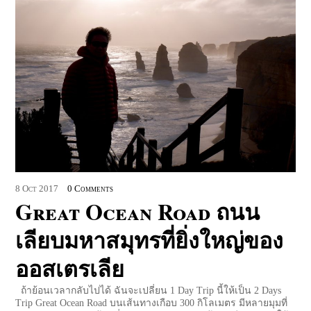
8
Oct
2017
0 Comments
Great Ocean Road ถนน
เลียบมหาสมุทรที่ยิ่งใหญ่ของ
ออสเตรเลีย
ถ้าย้อนเวลากลับไปได้ ฉันจะเปลี่ยน 1 Day Trip นี้ให้เป็น 2 Days
Trip Great Ocean Road บนเส้นทางเกือบ 300 กิโลเมตร มีหลายมุมที่