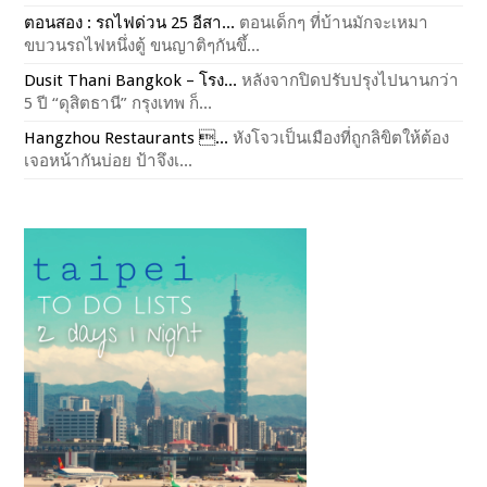
ตอนสอง : รถไฟด่วน 25 อีสา...
ตอนเด็กๆ ที่บ้านมักจะเหมา
ขบวนรถไฟหนึ่งตู้ ขนญาติๆกันขึ้...
Dusit Thani Bangkok – โรง...
หลังจากปิดปรับปรุงไปนานกว่า
5 ปี “ดุสิตธานี” กรุงเทพ ก็...
Hangzhou Restaurants ...
หังโจวเป็นเมืองที่ถูกลิขิตให้ต้อง
เจอหน้ากันบ่อย ป้าจึงเ...