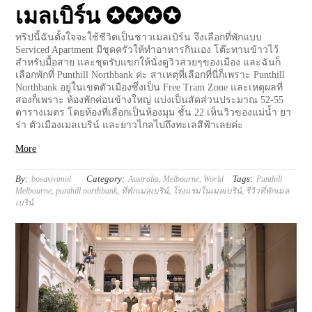
เมลเบิร์น ✪✪✪✪
ทริปนี้ฉันตั้งใจจะใช้ชีวิตเป็นชาวเมลเบิร์น จึงเลือกที่พักแบบ
Serviced Apartment มีชุดครัวให้ทำอาหารกินเอง โต๊ะทานข้าวไว้
สำหรับมื้อสาย และชุดรับแขกให้นั่งดูวิวสวยๆของเมือง และฉันก็
เลือกพักที่ Punthill Northbank ค่ะ สาเหตุที่เลือกที่นี่ก็เพราะ Punthill
Northbank อยู่ในเขตตัวเมืองซึ่งเป็น Free Tram Zone และเหตุผลที่
สองก็เพราะ ห้องพักค่อนข้างใหญ่ แบ่งเป็นสัดส่วนประมาณ 52-55
ตารางเมตร โดยห้องที่เลือกเป็นห้องมุม ชั้น 22 เห็นวิวของแม่น้ำ ยา
ร่า ตัวเมืองเมลเบริน์ และยาวไกลไปถึงทะเลสีฟ้าเลยค่ะ
More
By:
Category:
Tags:
bosasivimol
Australia
,
Melbourne
,
World
Punthill
Melbourne
,
punthill northbank
,
ที่พักเมลเบริน์
,
โรงแรมในเมลเบริน์
,
รีวิวที่พักเมล
เบริน์