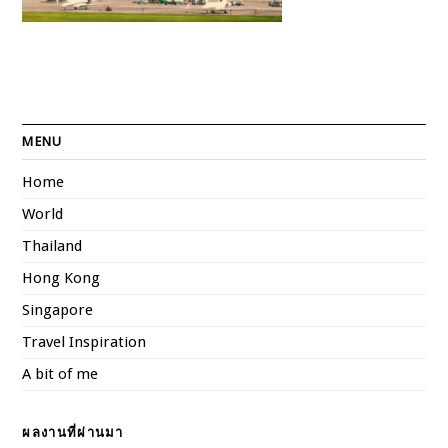
MENU
Home
World
Thailand
Hong Kong
Singapore
Travel Inspiration
A bit of me
ผลงานที่ผ่านมา