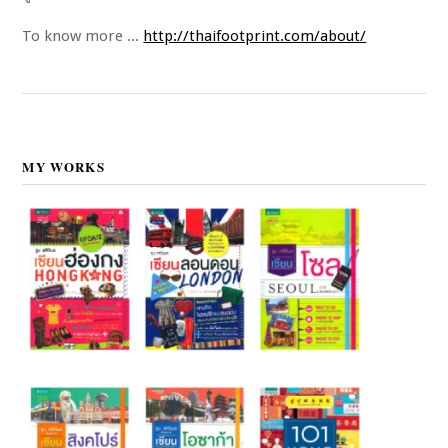
To know more ...
http://thaifootprint.com/about/
MY WORKS