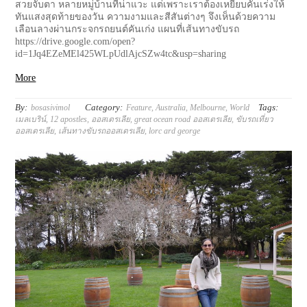
สวยจับตา หลายหมู่บ้านที่น่าแวะ แต่เพราะเราต้องเหยียบคันเร่งให้
ทันแสงสุดท้ายของวัน ความงามและสีสันต่างๆ จึงเห็นด้วยความ
เลือนลางผ่านกระจกรถยนต์คันเก่ง แผนที่เส้นทางขับรถ
https://drive.google.com/open?
id=1Jq4EZeMEl425WLpUdlAjcSZw4tc&usp=sharing
More
By:
Category:
Tags:
bosasivimol
Feature
,
Australia
,
Melbourne
,
World
เมลเบริน์
,
12 apostles
,
ออสเตรเลีย
,
great ocean road ออสเตรเลีย
,
ขับรถเที่ยว
ออสเตรเลีย
,
เส้นทางขับรถออสเตรเลีย
,
lorc ard george