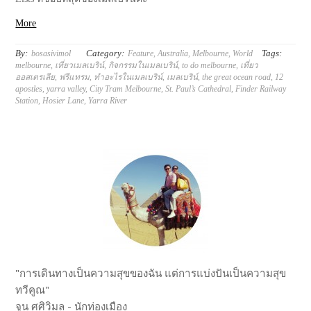
More
By:
Category:
Tags:
bosasivimol
Feature
,
Australia
,
Melbourne
,
World
melbourne
,
เที่ยวเมลเบริน์
,
กิจกรรมในเมลเบริน์
,
to do melbourne
,
เที่ยว
ออสเตรเลีย
,
ฟรีแทรม
,
ทำอะไรในเมลเบริน์
,
เมลเบริน์
,
the great ocean road
,
12
apostles
,
yarra valley
,
City Tram Melbourne
,
St. Paul’s Cathedral
,
Finder Railway
Station
,
Hosier Lane
,
Yarra River
"การเดินทางเป็นความสุขของฉัน แต่การแบ่งปันเป็นความสุข
ทวีคูณ"
จูน ศศิวิมล - นักท่องเมือง