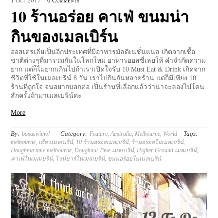
1
Oct
2017
0 Comments
10 ร้านอร่อย คาเฟ่ ขนมน่า
กินของเมลเบิร์น
ออสเตรเลียเป็นอีกประเทศที่มีอาหารมัลติเนชั่นแนล เกิดจากเชื้อ
ชาติต่างๆที่มารวมกันในโลกใหม่ อาหารออสซี่เลยให้ คำจำกัดความ
ยาก แต่ก็ไม่ยากเกินไปถ้าเราเปิดใจรับ 10 Must Eat & Drink เกิดจาก
ชีวิตที่ใช้ในเมลเบริน์ 8 วัน เราไปกินกันหลายร้าน แต่ก็มีเพียง 10
ร้านที่ถูกใจ จนอยากบอกต่อ เป็นร้านที่เลือกแล้วว่าน่าจะลองไปโดน
สักครั้งถ้ามาเมลเบริน์ค่ะ
More
By:
Category:
Tags:
bosasivimol
Feature
,
Australia
,
Melbourne
,
World
melbourne
,
เที่ยวเมลเบริน์
,
10 ร้านอร่อยเมลเบริน์
,
ร้านอร่อยในเมลเบริน์
,
Doughnut time melbourne
,
Doughnut Time เมลเบริน์
,
Higher Ground เมลเบริน์
,
คาเฟ่ในเมลเบริน์
,
ไวน์บาร์ในเมลเบริน์
,
ขนมอร่อยในเมลเบริน์