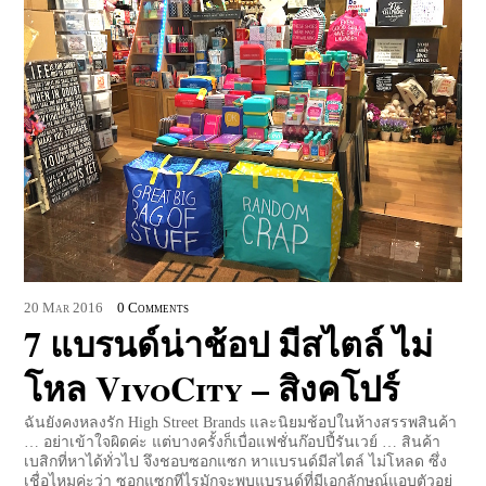
20
Mar
2016
0 Comments
7 แบรนด์น่าช้อป มีสไตล์ ไม่
โหล VivoCity – สิงคโปร์
ฉันยังคงหลงรัก High Street Brands และนิยมช้อปในห้างสรรพสินค้า
… อย่าเข้าใจผิดค่ะ แต่บางครั้งก็เบื่อแฟชั่นก๊อปปี้รันเวย์ … สินค้า
เบสิกที่หาได้ทั่วไป จึงชอบซอกแซก หาแบรนด์มีสไตล์ ไม่โหลด ซึ่ง
เชื่อไหมค่ะว่า ซอกแซกทีไรมักจะพบแบรนด์ที่มีเอกลักษณ์แอบตัวอยู่