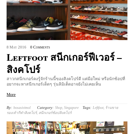
8
May
2016
0 Comments
Leftfoot สนีกเกอร์ฟีเวอร์ –
สิงคโปร์
สาวกสนีกเกอร์คงรู้จักร้านนี้ของสิงคโปร์ดี แต่มือใหม่ หรือนักช้อปที่
อยากจะหาสนีกเกอร์เด็ดๆ รุ่นลิมิเต็ดอาจยังไม่เคยเห็น
More
By:
Category:
Tags:
bosasivimol
Shop
,
Singapore
Leftfoot
,
ร้านขาย
รองเท้ากีฬาสิงคโปร์
,
สนีกเกอร์ช้อปสิงคโปร์