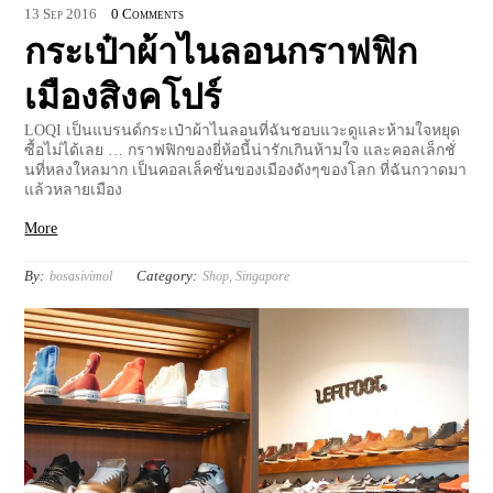
13
Sep
2016
0 Comments
กระเป๋าผ้าไนลอนกราฟฟิก
เมืองสิงคโปร์
LOQI เป็นแบรนด์กระเป๋าผ้าไนลอนที่ฉันชอบแวะดูและห้ามใจหยุด
ซื้อไม่ได้เลย … กราฟฟิกของยี่ห้อนี้น่ารักเกินห้ามใจ และคอลเล็กชั่
นที่หลงใหลมาก เป็นคอลเล็คชั่นของเมืองดังๆของโลก ที่ฉันกวาดมา
แล้วหลายเมือง
More
By:
Category:
bosasivimol
Shop
,
Singapore