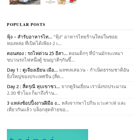
POPULAR POSTS
ฟุ้ง – สำรับอาหารไท...
“ฟุ้ง” อาหารไทยร้านใหม่ในซอย
ทองหล่อ ที่เปิดได้เพียง 2 เ...
ตอนสอง : รถไฟด่วน 25 อีสา...
ตอนเด็กๆ ที่บ้านมักจะเหมา
ขบวนรถไฟหนึ่งตู้ ขนญาติๆกันขึ้...
Day 1 : ตูเจียงเยียน เมือ...
มลฑลเสฉวน - กำเนิดธรรมชาติอัน
ยิ่งใหญ่ของประเทศจีน (สี่ด...
Day 2 : สี่ดรุณี หุบเขาซว...
จากตูจินเยี่ยน เรานั่งรถประมาณ
2.30 ชั่วโมง ก็มาถึงร้าน...
3 แหล่งช้อปปิ้งงานฝีมือ ง...
หลังจากพาไปกิน แวะคาเฟ่ และ
เที่ยวกันแล้ว บล็อกสุดท้ายขอ...