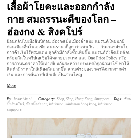
เสื้อผ้าโยคะและออกกำลัง
กาย สมถรรนะดีของโลก –
ฮ่องกง & สิงคโปร์
ย้อนกลับไปเมื่อสิบปีก่อน ฮ่องกงเป็นเมืองล้ำสมัย แบรนด์ใหม่มักมี
ก่อนเมืองอื่นในเอเชีย สนนราคาก็ถูกกว่าเช่นกัน … วันเวลาผ่านไป
การค้าเริ่มไร้พรมแดน ลูกค้ามีกำลังซื้อเพิ่มขึ้น แบรนด์ดังจึงเปิดช้อป
พร้อมกันในทวีปเอเชียได้หลายประเทศ และ One Price Policy หรือ
การกำหนดราคาให้เท่าเทียมกันระหว่างประเทศก็ถูกนำมาใช้ ทำให้
สินค้ามีราคาใกล้เคียงกันมากขึ้น ส่วนต่างของราคาจึงมากจากค่า
เงิน และการคืนภาษีเสียเสียเป็นส่วนใหญ่
More
By:
Category:
Tags:
bosasivimol
Shop
,
Shop
,
Hong Kong
,
Singapore
ช็อป
ปิ้งสิงคโปร์
,
ช้อปปิ้งฮ่องกง
,
lululemon
,
lululemon hong kong
,
lululemon
singapore