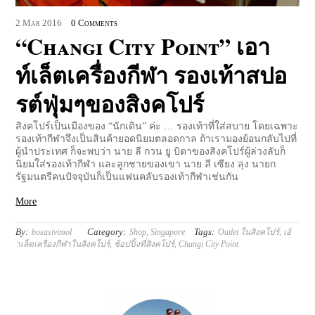
2
Mar
2016
0 Comments
“Changi City Point” เอา
ท์เล็ตเครื่องกีฬา รองเท้าสปอ
รต์ฟุ่มๆของสิงคโปร์
สิงคโปร์เป็นเมืองของ “นักเดิน” ค่ะ … รองเท้าที่ใส่สบาย โดยเฉพาะ
รองเท้ากีฬาจึงเป็นสินค้ายอดนิยมตลอดกาล ถ้าเรามองย้อนกลับไปที่
ผู้นำประเทศ ก็จะพบว่า นาย ลี กวน ยู บิดาของสิงคโปร์ผู้ล่วงลับก็
นิยมใส่รองเท้ากีฬา และลูกชายของเขา นาย ลี เซียง ลุง นายก
รัฐมนตรีคนปัจจุบันก็เป็นแฟนคลับรองเท้ากีฬาเช่นกัน
More
By:
Category:
Tags:
bosasivimol
Shop
,
Singapore
Outlet ในสิงคโปร์
,
เอ้
าเล็ตเครื่องกีฬาในสิงคโปร์
,
ช้อปปิ้งที่สิงคโปร์
,
Changi City Point