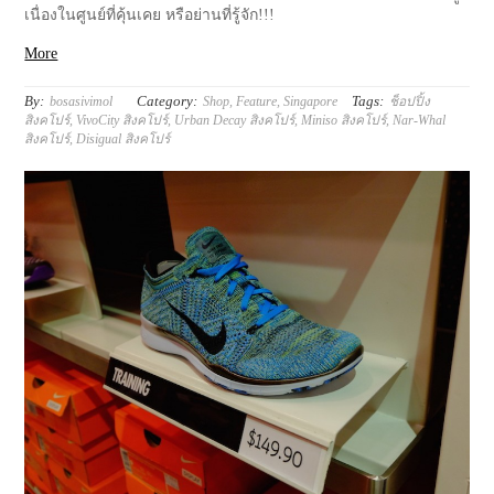
เนื่องในศูนย์ที่คุ้นเคย หรือย่านที่รู้จัก!!!
More
By:
Category:
Tags:
bosasivimol
Shop
,
Feature
,
Singapore
ช็อปปิ้ง
สิงคโปร์
,
VivoCity สิงคโปร์
,
Urban Decay สิงคโปร์
,
Miniso สิงคโปร์
,
Nar-Whal
สิงคโปร์
,
Disigual สิงคโปร์