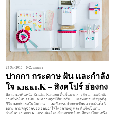
23
Sep
2016
0 Comments
ปากกา กระดาษ ฝัน และกำลัง
ใจ kikki.K – สิงคโปร์ ฮ่องกง
ตีสามของคืนหนึ่ง Kristina Karlsson ตื่นขึ้นมากลางดึก … เธอนึกถึง
งานที่ทำในปัจจุบันและความทุกข์ที่แบกรับ … เธอทบทวนคำพูดที่คู่
ชีวิตบอกกับเธอในคืนก่อน … เธอจึงจรดปากกาเขียนความฝันทั้ง 3
อย่าง ตามที่คู่ชีวิตของเธอบอกให้ไตร่ตรองดู และนั่นจึงเป็นต้น
กำเนิดของ kikki.K แบรนด์เครื่องเขียนจากสวีเดนที่ครองใจคนครึ่ง