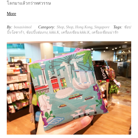
โลกมาแล้วกว่าทศวรรษ
More
By:
Category:
Tags:
bosasivimol
Shop
,
Shop
,
Hong Kong
,
Singapore
ช้อป
ปิ้งโอซาก้า
,
ช้อปปิ้งฮ่องกง
,
kikki.K
,
เครื่องเขียน kikki.K
,
เครื่องเขียนน่ารัก