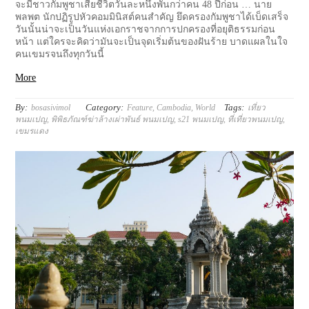
จะมีชาวกัมพูชาเสียชีวิตวันละหนึ่งพันกว่าคน 48 ปีก่อน … นาย
พลพต นักปฏิรูปหัวคอมมินิสต์คนสำคัญ ยึดครองกัมพูชาได้เบ็ดเสร็จ
วันนั้นน่าจะเป็นวันแห่งเอกราชจากการปกครองที่อยุติธรรมก่อน
หน้า แต่ใครจะคิดว่ามันจะเป็นจุดเริ่มต้นของฝันร้าย บาดแผลในใจ
คนเขมรจนถึงทุกวันนี้
More
By:
Category:
Tags:
bosasivimol
Feature
,
Cambodia
,
World
เที่ยว
พนมเปญ
,
พิพิธภัณฑ์ฆ่าล้างเผ่าพันธ์ พนมเปญ
,
s21 พนมเปญ
,
ที่เที่ยวพนมเปญ
,
เขมรแดง