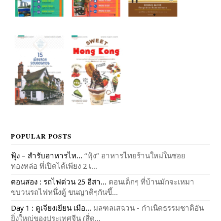
POPULAR POSTS
ฟุ้ง – สำรับอาหารไท...
“ฟุ้ง” อาหารไทยร้านใหม่ในซอย
ทองหล่อ ที่เปิดได้เพียง 2 เ...
ตอนสอง : รถไฟด่วน 25 อีสา...
ตอนเด็กๆ ที่บ้านมักจะเหมา
ขบวนรถไฟหนึ่งตู้ ขนญาติๆกันขึ้...
Day 1 : ตูเจียงเยียน เมือ...
มลฑลเสฉวน - กำเนิดธรรมชาติอัน
ยิ่งใหญ่ของประเทศจีน (สี่ด...