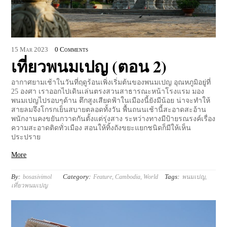
15
Mar
2023
0 Comments
เที่ยวพนมเปญ (ตอน 2)
อากาศยามเช้าในวันที่ฤดูร้อนเพิ่งเริ่มต้นของพนมเปญ อุณหภูมิอยู่ที่
25 องศา เราออกไปเดินเล่นตรงสวนสาธารณะหน้าโรงแรม มอง
พนมเปญไปรอบๆด้าน ตึกสูงเสียดฟ้าในเมืองนี้ยังมีน้อย น่าจะทำให้
สายลมจึงโกรกเย็นสบายตลอดทั้งวัน พื้นถนนเช้านี้สะอาดสะอ้าน
พนักงานคงขยันกวาดกันตั้งแต่รุ่งสาง ระหว่างทางมีป้ายรณรงค์เรื่อง
ความสะอาดติดทั่วเมือง สอนให้ทิ้งถังขยะแยกชนิดก็มีให้เห็น
ประปราย
More
By:
Category:
Tags:
bosasivimol
Feature
,
Cambodia
,
World
พนมเปญ
,
เที่ยวพนมเปญ