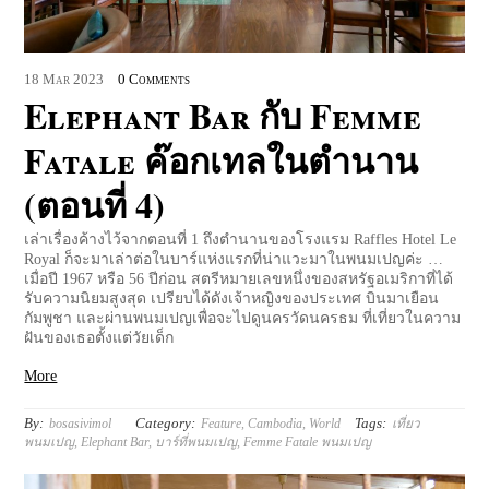
18
Mar
2023
0 Comments
Elephant Bar กับ Femme
Fatale ค๊อกเทลในตำนาน
(ตอนที่ 4)
เล่าเรื่องค้างไว้จากตอนที่ 1 ถึงตำนานของโรงแรม Raffles Hotel Le
Royal ก็จะมาเล่าต่อในบาร์แห่งแรกที่น่าแวะมาในพนมเปญค่ะ …
เมื่อปี 1967 หรือ 56 ปีก่อน สตรีหมายเลขหนึ่งของสหรัฐอเมริกาที่ได้
รับความนิยมสูงสุด เปรียบได้ดังเจ้าหญิงของประเทศ บินมาเยือน
กัมพูชา และผ่านพนมเปญเพื่อจะไปดูนครวัดนครธม ที่เที่ยวในความ
ฝันของเธอตั้งแต่วัยเด็ก
More
By:
Category:
Tags:
bosasivimol
Feature
,
Cambodia
,
World
เที่ยว
พนมเปญ
,
Elephant Bar
,
บาร์ที่พนมเปญ
,
Femme Fatale พนมเปญ