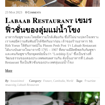
23
Mar
2023
0 Comments
Labaab Restaurant เขมร
ฟิ่วชั่นของลุ่มแม่น้ำโขง
อาหารกัมพูชาและไทยมีความใกล้เคียงกัน ซึ่งก็ไม่น่าแปลกใจเพราะ
เราเคยมีความสัมพันธ์ใกล้ชิดกันมาก่อน เจ้าของร้านอาหาร Mr.
Rith Yoeun ให้สัมภาษณ์ใน Phnom Penh Post ว่า Labaab Restaurant
ได้แรงบันดาลใจมาจากปี 1795 – 1907 ที่สยามมีอิทธิพลกับกัมพูชา
และคนกัมพูชาเรียกยุคสมัยนั้นว่า “Lordship Era” ซึ่งเป็นช่วงที่
วัฒนธรรมของสองประเทศผสมผสานกัน ดังนั้นอาหารที่ Labaab
Restaurant จึงเป็นฟิวชั่นของประเทศลุ่มแม่น้ำโขง
More
By:
Category:
Tags:
bosasivimol
Feature
,
Cambodia
,
World
ร้านอร่อย
พนมเปญ
,
Labaab Restaurant