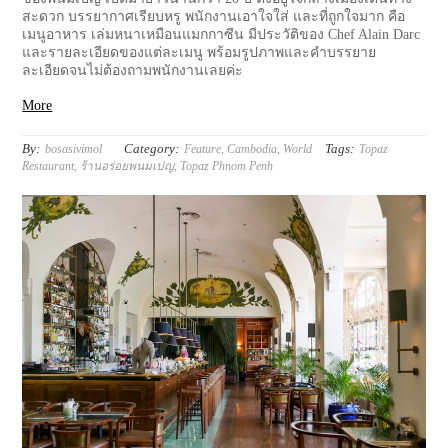
สะดวก บรรยากาศเรียบหรู พนักงานเอาใจใส่ และที่ถูกใจมาก คือ
เมนูอาหาร เล่มหนาเหมือนแมกกาซีน มีประวัติของ Chef Alain Darc
และรายละเอียดของแต่ละเมนู พร้อมรูปภาพและคำบรรยาย
ละเอียดจนไม่ต้องถามพนักงานเลยค่ะ
More
By:
Category:
Tags:
bosasivimol
Feature
,
Cambodia
,
World
Topaz
Restaurant
,
ร้านอร่อยพนมเปญ
,
Topaz Phnom Penh