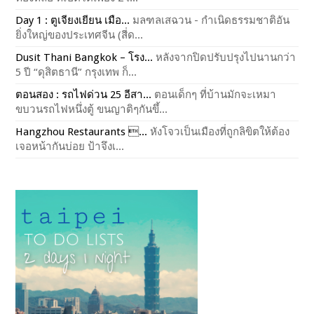
Day 1 : ตูเจียงเยียน เมือ...
มลฑลเสฉวน - กำเนิดธรรมชาติอัน
ยิ่งใหญ่ของประเทศจีน (สี่ด...
Dusit Thani Bangkok – โรง...
หลังจากปิดปรับปรุงไปนานกว่า
5 ปี “ดุสิตธานี” กรุงเทพ ก็...
ตอนสอง : รถไฟด่วน 25 อีสา...
ตอนเด็กๆ ที่บ้านมักจะเหมา
ขบวนรถไฟหนึ่งตู้ ขนญาติๆกันขึ้...
Hangzhou Restaurants ...
หังโจวเป็นเมืองที่ถูกลิขิตให้ต้อง
เจอหน้ากันบ่อย ป้าจึงเ...