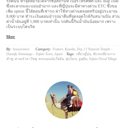
รถคันนี้ หาจุดหมายได้จากชื่อสถานที่ เบอร์โทรศัพท์ และ map code
ซึ่งสะดวกและแม่นยำมาก และที่ญี่ปุ่นจะมีค่าทางด่วน ETC ซึ่งขอ
เพิ่ม option นี้ได้ตอนที่เช่ารถ ค่าใช้ทางด่วนตลอดทริปอยู่ประมาณ
8,000 บาท ชำระเงินตอนนำรถมาคืนที่จุดจอดใกล้กับสนามบิน ส่วน
ค่าน้ำมันอยู่ที่ 1,000 บาทเท่านั้น รถคันนี้กินน้ำมันน้อยมาก เพราะ
เป็นระบบไฮบริด
More
By:
Category:
bosasivimol
Feature
,
Kyushu
,
Day 2 I Nanzoin Temple –
Tags:
Dazaifu Tenmangu – Yufuin Town
,
Japan
เที่ยวญี่ปุ่น
,
ขับรถเที่ยวเกาะ
คิวชู
,
ศาลเจ้าดาไซฟุ
,
พระนอนนันโซอิน
,
ฟุกุโอกะ
,
ยูฟุอิน
,
Yufuin Floral Village