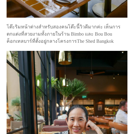
โต๊ะริมหน้าต่างสำหรับสองคนโต๊ะนี้วิวดีมากค่ะ เห็นการ
ตกแต่งที่สวยงามทั้งภายในร้าน Bimbo และ Bou Bou
ค็อกเทลบาร์ที่ตั้งอยู่กลางโครงการThe Shed Bangkok