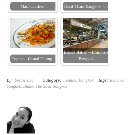
Masa Garden…
Dusit Thani Bangkok –…
Bianca Italian – Emsphere
Copine – Casual Dining…
Bangkok
By:
Category:
Tags:
bosasivimol
Feature
,
Bangkok
the Shed
bangkok
,
Bimbo The Shed Bangkok