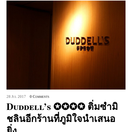
28
Jul
2017
0 Comments
Duddell’s ✪✪✪✪ ติ่มซำมิ
ชลินอีกร้านที่ภูมิใจนำเสนอ
ยิ่ง