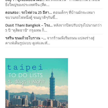
ยิ่งใหญ่ของประเทศจีน (สี่ด...
ตอนสอง : รถไฟด่วน 25 อีสา...
ตอนเด็กๆ ที่บ้านมักจะเหมา
ขบวนรถไฟหนึ่งตู้ ขนญาติๆกันขึ้...
Dusit Thani Bangkok – โรง...
หลังจากปิดปรับปรุงไปนานกว่า
5 ปี “ดุสิตธานี” กรุงเทพ ก็...
รสริน ขนมถ้วยโบราณ –...
จากร้านเพิงริมถนน แปลงร่างสู่
คาเฟ่เต็มรูปแบบ ดูเท่และทั...