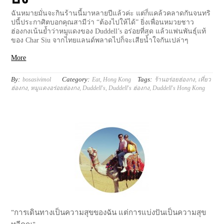
ฉันหมายมั่นจะกินร้านนี้มาหลายปีแล้วค่ะ แต่ก็แคล้วคลาดกันจนทริ
ปนี้ประกาศิตบอกคุณสามีว่า “ต้องไปให้ได้” ยิ่งเพื่อนหมวยชาว
ฮ่องกงเน้นย้ำว่าหมูแดงของ Duddell’s อร่อยที่สุด แล้วแฟนพันธุ์แท้
ของ Char Siu จากไทยแลนด์พลาดไปก็จะเสียน้ำใจกันเปล่าๆ
More
By:
Category:
Tags:
bosasivimol
Eat
,
Hong Kong
ร้านอร่อยฮ่องกง
,
เที่ยว
ฮ่องกง
,
หมูแดงอร่อยฮ่องกง
,
Duddell's
,
Duddell's ฮ่องกง
,
Duddell's Hong Kong
"การเดินทางเป็นความสุขของฉัน แต่การแบ่งปันเป็นความสุข