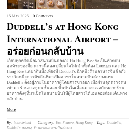
15
May
2025
0 Comments
Duddell’s at Hong Kong
International Airport –
อร่อยก่อนกลับบ้าน
เกือบทุกครั้งเมื่อมาสนามบินฮ่องกง Ho Hung Kee จะเป็นคำตอบ
สุดท้ายของมื้อ คราวนี้ลองเปลี่ยนใจไม่เข้าทั้งห้อง ​Lounges และ Ho
Hung Kee แต่มากินมื้อเที่ยงที่ Duddell’s อีกหนึ่งร้านอาหารจีนชื่อดัง
รางวัลหนึ่งดาวมิชลินที่มาเปิดสาขาในสนามบินฮ่องกงแทน
Duddell’s ตั้งอยู่ภายในอาคารผู้โดยสารขาออก เมื่อผ่านจุดตรวจคน
เข้ามา ร้านจะอยู่บนชั้นลอย ขึ้นบันไดเลื่อนมาจะเจอกับหลายร้าน
อาหารดังๆที่มาเปิดในสนามบินให้ผู้โดยสารได้เอนจอยก่อนเดินทาง
กลับบ้าน
More
By:
Category:
Tags:
bosasivimol
Eat
,
Feature
,
Hong Kong
Duddell's
,
Duddell's ฮ่องกง
,
ร้านอร่อยสนามบินฮ่องกง