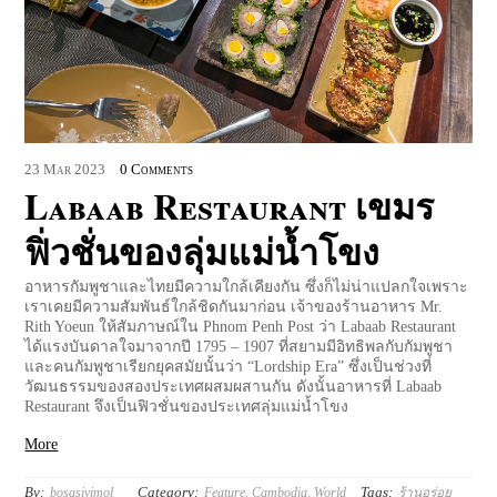
23
Mar
2023
0 Comments
Labaab Restaurant เขมร
ฟิ่วชั่นของลุ่มแม่น้ำโขง
อาหารกัมพูชาและไทยมีความใกล้เคียงกัน ซึ่งก็ไม่น่าแปลกใจเพราะ
เราเคยมีความสัมพันธ์ใกล้ชิดกันมาก่อน เจ้าของร้านอาหาร Mr.
Rith Yoeun ให้สัมภาษณ์ใน Phnom Penh Post ว่า Labaab Restaurant
ได้แรงบันดาลใจมาจากปี 1795 – 1907 ที่สยามมีอิทธิพลกับกัมพูชา
และคนกัมพูชาเรียกยุคสมัยนั้นว่า “Lordship Era” ซึ่งเป็นช่วงที่
วัฒนธรรมของสองประเทศผสมผสานกัน ดังนั้นอาหารที่ Labaab
Restaurant จึงเป็นฟิวชั่นของประเทศลุ่มแม่น้ำโขง
More
By:
Category:
Tags:
bosasivimol
Feature
,
Cambodia
,
World
ร้านอร่อย