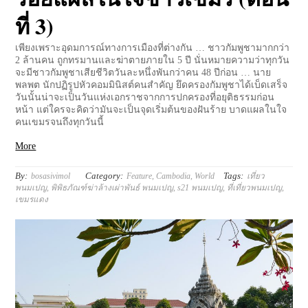
ที่ 3)
เพียงเพราะอุดมการณ์ทางการเมืองที่ต่างกัน … ชาวกัมพูชามากกว่า
2 ล้านคน ถูกทรมานและฆ่าตายภายใน 5 ปี นั่นหมายความว่าทุกวัน
จะมีชาวกัมพูชาเสียชีวิตวันละหนึ่งพันกว่าคน 48 ปีก่อน … นาย
พลพต นักปฏิรูปหัวคอมมินิสต์คนสำคัญ ยึดครองกัมพูชาได้เบ็ดเสร็จ
วันนั้นน่าจะเป็นวันแห่งเอกราชจากการปกครองที่อยุติธรรมก่อน
หน้า แต่ใครจะคิดว่ามันจะเป็นจุดเริ่มต้นของฝันร้าย บาดแผลในใจ
คนเขมรจนถึงทุกวันนี้
More
By:
Category:
Tags:
bosasivimol
Feature
,
Cambodia
,
World
เที่ยว
พนมเปญ
,
พิพิธภัณฑ์ฆ่าล้างเผ่าพันธ์ พนมเปญ
,
s21 พนมเปญ
,
ที่เที่ยวพนมเปญ
,
เขมรแดง