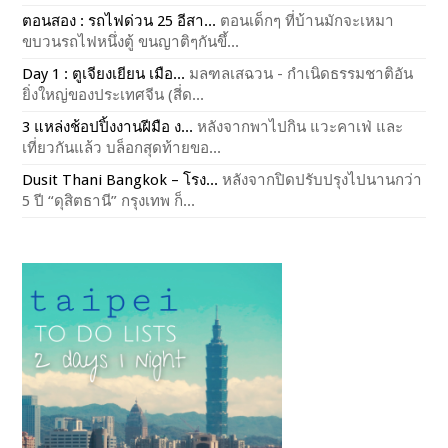
ตอนสอง : รถไฟด่วน 25 อีสา...
ตอนเด็กๆ ที่บ้านมักจะเหมา
ขบวนรถไฟหนึ่งตู้ ขนญาติๆกันขึ้...
Day 1 : ตูเจียงเยียน เมือ...
มลฑลเสฉวน - กำเนิดธรรมชาติอัน
ยิ่งใหญ่ของประเทศจีน (สี่ด...
3 แหล่งช้อปปิ้งงานฝีมือ ง...
หลังจากพาไปกิน แวะคาเฟ่ และ
เที่ยวกันแล้ว บล็อกสุดท้ายขอ...
Dusit Thani Bangkok – โรง...
หลังจากปิดปรับปรุงไปนานกว่า
5 ปี “ดุสิตธานี” กรุงเทพ ก็...