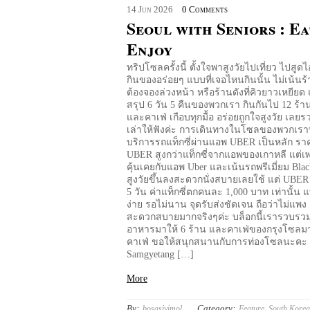
14
Jun
2026
0 Comments
Seoul with Seniors : E
Enjoy
ทริปโซลครั้งนี้ ตั้งใจพาสูงวัยไปเที่ยว ไปสูด
กินของอร่อยๆ แบบที่เจอไหนกินนั้น ไม่เน้นร้า
ต้องจองล่วงหน้า หรือร้านดังที่คิวยาวเหยีย
สรุป 6 วัน 5 คืนของพวกเรา กินกันไป 12 ร้
และคาเฟ่ เกือบทุกมื้อ อร่อยถูกใจสูงวัย เล
เล่าให้ฟังค่ะ การเดินทางในโซลของพวกเราทร
บริการรถแท็กซี่ผ่านแอพ UBER เป็นหลัก ราค
UBER สูงกว่าแท็กซี่จากแอพของเกาหลี แต่เ
คุ้นเคยกับแอพ Uber และเน้นรถพรีเมี่ยม Blac
สูงวัยขึ้นลงสะดวกนั่งสบายเลยใช้ แต่ UBER
5 วัน ค่าแท็กซี่ตกคนละ 1,000 บาท เท่านั้น แท็
ง่าย รอไม่นาน จุดรับส่งชัดเจน ถือว่าไม่แพง
สะดวกสบายมากจริงๆค่ะ บล็อกนี้เรารวบรว
อาหารมาให้ 6 ร้าน และคาเฟ่ของกรุงโซลมาใ
คาเฟ่ ขอให้สนุกสนานกับการท่องโซลนะคะ 
Samgyetang […]
More
By:
Category:
bosasivimol
Feature
,
South Kore