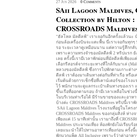
27
Jun
2026
0 Comments
SAii Lagoon Maldives,
Collection by Hilton :
CROSSROADS Maldive
“ฮัลโหล มัลดีลฟ์” เราเจอกันอีกครั้งแล้วนะ น
ก่อนล้อเครื่องบินจะแตะพื้น นี่เราเจอกันทุกๆ 
รอ ระยะเวลาดูเหมือนนาน แต่ความรู้สึกกลั
เพราะความทรงจำของมัลดีลฟ์ 2 ทริปแรก ยัง
เลย ครั้งนี้เรามีเวลาพักผ่อนที่มัลดีลฟ์เพียงแค
เลือกรีสอรต์จากระยะทางที่ใกล้กับมาเล่ (Male
หลวงของมัลดีลฟ์ ซึ่งการไปพักตามเกาะต่าง
ดีลฟ์ เราต้องมาเดินทางต่อกันที่ท่าเรือ หรือเค
เริ่มต้นด้วยการเช็กชื่อที่เคาน์เตอร์ของโรงแ
ไว้ พนักงานจะดูแลกระเป๋าเดินทางของเรา
ขึ้นเรือที่ออกตามรอบ ถ้ามีเวลาเหลือในช่วงนี้
ในบริเวณท่าเรือได้ มีร้านขายของและอาหารให
บ้างค่ะ CROSSROADS Maldives ทริปนี้เราพักก
SAii Lagoon Maldives โรงแรมที่อยู่ในโครง
CROSSROADS Maldives ของกลุ่มสิงห์ ห่างจ
เพียงแค่ 15 นาทีเท่านั้น เรามาถึงที่ CROS
Maldives ประมาณเที่ยง ห้องพักยังไม่เรียบร้
เลยแนะนำให้ไปทานอาหารเที่ยงก่อน ครั้งนี้
พักบวกแพ็ค All Inclusive เพราะรู้ว่าค่าอาห