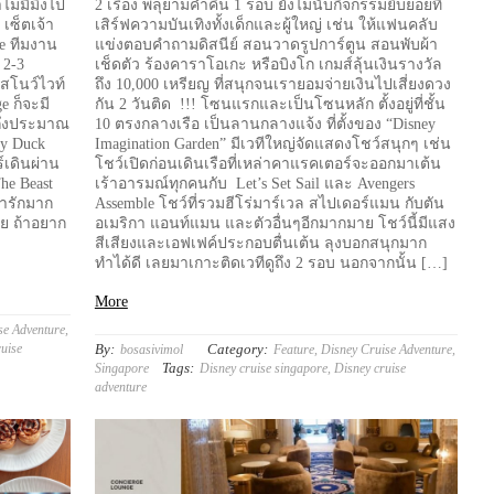
ไม่มีมิ้งไป
2 เรื่อง พลุยามค่ำคืน 1 รอบ ยังไม่นับกิจกรรมยิบย่อยที่
เซ็ตเจ้า
เสิร์ฟความบันเทิงทั้งเด็กและผู้ใหญ่ เช่น ให้แฟนคลับ
ge ทีมงาน
แข่งตอบคำถามดิสนีย์ สอนวาดรูปการ์ตูน สอนพับผ้า
 2-3
เช็ดตัว ร้องคาราโอเกะ หรือบิงโก เกมส์ลุ้นเงินรางวัล
 สโนว์ไวท์
ถึง 10,000 เหรียญ ที่สนุกจนเรายอมจ่ายเงินไปเสี่ยงดวง
 ก็จะมี
กัน 2 วันติด !!! โซนแรกและเป็นโซนหลัก ตั้งอยู่ที่ชั้น
งถึงประมาณ
10 ตรงกลางเรือ เป็นลานกลางแจ้ง ที่ตั้งของ “Disney
sy Duck
Imagination Garden” มีเวทีใหญ่จัดแสดงโชว์สนุกๆ เช่น
์เดินผ่าน
โชว์เปิดก่อนเดินเรือที่เหล่าคาแรคเตอร์จะออกมาเต้น
he Beast
เร้าอารมณ์ทุกคนกับ Let’s Set Sail และ Avengers
่ารักมาก
Assemble โชว์ที่รวมฮีโร่มาร์เวล สไปเดอร์แมน กับตัน
ลย ถ้าอยาก
อเมริกา แอนท์แมน และตัวอื่นๆอีกมากมาย โชว์นี้มีแสง
สีเสียงและเอฟเฟค์ประกอบตื่นเต้น ลุงบอกสนุกมาก
ทำได้ดี เลยมาเกาะติดเวทีดูถึง 2 รอบ นอกจากนั้น […]
More
se Adventure
,
uise
By:
Category:
bosasivimol
Feature
,
Disney Cruise Adventure
,
Tags:
Singapore
Disney cruise singapore
,
Disney cruise
adventure