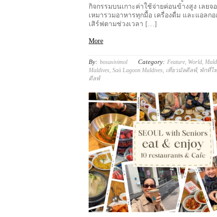
กิจกรรมบนเกาะค่าใช้จ่ายค่อนข้างสูง เลย
เหมารวมอาหารทุกมื้อ เครื่องดื่ม และแอลกอฮ
เสิร์ฟตามช่วงเวลา […]
More
By:
Category:
bosasivimol
Feature
,
World
,
Mald
Maldives
,
Saii Lagoon Maldives
,
เที่ยวมัลดีลฟ์
,
พักที่
ดีลฟ์