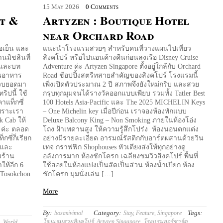
15
May
2026
0 Comments
at &
Artyzen : Boutique Hotel
near Orchard Road
ไอเย็น และ
แนะนำโรงแรมสวยๆ สำหรับคนที่วางแผนไปเที่ยว
นมิชลินที่
สิงคโปร์ หรือไปนอนค้างคืนก่อนลงเรือ Disney Cruise
ด และบท
Adventure ค่ะ Artyzen Singapore ตั้งอยู่ใกล้กับ Orchard
านอาหาร
Road ช้อปปิ้งสตรีทสายสำคัญของสิงคโปร์ โรงแรมนี้
ยรวบยอดมา
เพิ่งเปิดตัวประมาณ 2 ปี สภาพจึงยังใหม่กริบ และสวย
ิปนี้ ใช้
กรุบทุกมุมจนได้รางวัลออกแบบเพียบ รวมทั้ง Tatler Best
าแท็กซี่
100 Hotels Asia-Pacific และ The 2025 MICHELIN Keys
พราะเรา
– One Michelin key เมื่อปีก่อน เราจองห้องพักแบบ
k Cab ให้
Deluxe Balcony King – Non Smoking ภายในห้องโอ่ง
 ค่ะ ตลอด
โถง ฝ้าเพดานสูง ให้ความรู้สึกโปร่ง ห้องนอนตกแต่ง
กซี่ก็เรียก
อย่างมีรายละเอียด อารมณ์รัสติกกับอาร์ตผสานด้วยวิน
 และ
เทจ กราฟฟิก Shophouses หัวเตียงส่งให้ทุกอย่างดู
มร้าน
อลังการมาก ห้องชักโครก เฉลียงชมวิวสิงคโปร์ พื้นที่
ห้อีก 6
ใช้สอยในห้องแบ่งเป็นสัดเป็นส่วน ห้องน้ำเปียก ห้อง
Tosokchon
ชักโครก มุมนั่งเล่น […]
More
By:
Category:
Tags:
bosasivimol
Stay
,
Feature
,
Singapore
โรงแรมสวยสิงคโปร์
,
Artyzen Singapore
,
โรงแรมออร์ชาร์ด
,
a
,
World