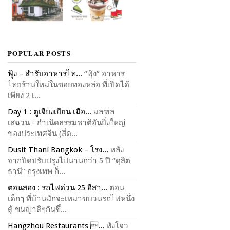
POPULAR POSTS
ฟุ้ง – สำรับอาหารไท...
“ฟุ้ง” อาหาร
ไทยร้านใหม่ในซอยทองหล่อ ที่เปิดได้
เพียง 2 เ...
Day 1 : ตูเจียงเยียน เมือ...
มลฑล
เสฉวน - กำเนิดธรรมชาติอันยิ่งใหญ่
ของประเทศจีน (สี่ด...
Dusit Thani Bangkok – โรง...
หลัง
จากปิดปรับปรุงไปนานกว่า 5 ปี “ดุสิต
ธานี” กรุงเทพ ก็...
ตอนสอง : รถไฟด่วน 25 อีสา...
ตอน
เด็กๆ ที่บ้านมักจะเหมาขบวนรถไฟหนึ่ง
ตู้ ขนญาติๆกันขึ้...
Hangzhou Restaurants ...
หังโจว