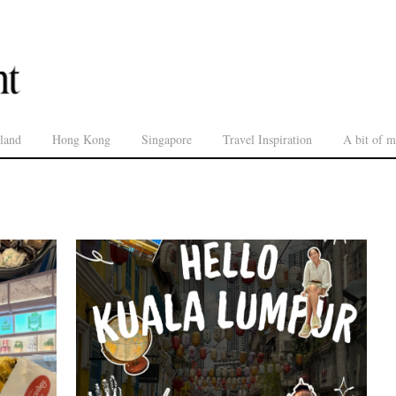
land
Hong Kong
Singapore
Travel Inspiration
A bit of m