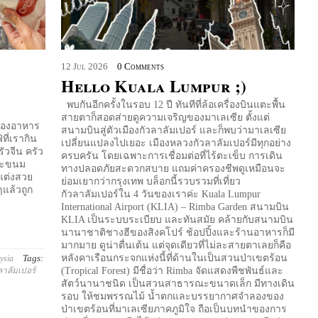
12
Jul
2026
0 Comments
Hello Kuala Lumpur ;)
พบกันอีกครั้งในรอบ 12 ปี ทันทีที่ล้อเครื่องบินแตะพื้น
สายตาก็สอดส่ายดูความเจริญของมาเลเซีย ตั้งแต่
วของอาหาร
สนามบินสู่ตัวเมืองกัวลาลัมเปอร์ และก็พบว่ามาเลเซีย
ี่เรากิน
เปลี่ยนแปลงไปเยอะ เมืองหลวงกัวลาลัมเปอร์มีทุกอย่าง
รัวจีน ครัว
ครบครัน โดยเฉพาะการเชื่อมต่อที่ไร้ตะเข็บ การเดิน
และขนม
ทางปลอดภัยสะดวกสบาย แถมค่าครองชีพดูเหมือนจะ
แต่งสวย
ย่อมเยากว่ากรุงเทพ บล็อกนี้รวบรวมที่เที่ยว
แล้วถูก
กัวลาลัมเปอร์ใน 4 วันของเราค่ะ Kuala Lumpur
International Airport (KLIA) – Rimba Garden สนามบิน
KLIA เป็นระบบระเบียบ และทันสมัย คล้ายกับสนามบิน
นานาชาติชางฮีของสิงคโปร์ ช้อปปิ้งและร้านอาหารก็มี
มากมาย ดูน่าตื่นเต้น แต่จุดเดียวที่ไม่ละสายตาเลยก็คือ
Tags:
หลังคาเรือนกระจกแห่งนี้ที่ด้านในเป็นสวนป่าเขตร้อน
ysia
วลาลัมเปอร์
(Tropical Forest) มีชื่อว่า Rimba จัดแสดงพืชพันธ์และ
สัตว์นานาชนิด เป็นสวนสาธารณะขนาดเล็ก มีทางเดิน
รอบ ให้ชมพรรณไม้ น้ำตกและบรรยากาศจำลองของ
ป่าเขตร้อนที่มาเลเซียภาคภูมิใจ ถือเป็นบทนำของการ