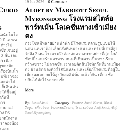
19
Jun
2026
0 Comments
 Curio
Aloft by Marriott Seoul
Myeongdong โรงแรมสไตล์อ
s
พาร์ทเม้น โลเคชั่นทางเข้าเมียง
ดง
ั่งนับในใจ
9 ปี เลยเห
กรุงโซลมีหลายย่านน่าพัก มีโรงแรมหลายรูปแบบให้
บต่างไป
นอน แค่เราต้องเลือกสิ่งที่เหมาะสม และทริปนี้เรามีสูง
ชัดเจนอยู่
วัยถึง 2 คน โรงแรมจึงต้องสะดวกสบายอย่างที่สุด ใกล้
่ 2 คืน เลย
ช้อปปิ้งและร้านอาหาร ถนนที่เดินควรเป็นทางเรียบ
) เมือง
กว้างขวาง ไม่ลาดชัน เราเลยตัดสินใจพักกันที่ย่านเมียง
ๆของมัล
ดง ย่านฮิตของทัวร์ริสนี่แหล่ะ และเลือกโรงแรมที่อยู่ใน
รื่องบินน้ำ
เมียงดงเลย กะให้สูงวัยลงลิฟท์มาแล้วก็กิน เที่ยว ช้อ
รมที่เราจอง
ปกันได้ต่อไร้รอยตะเข็บ
 และพาไป
 ก็เดินเล่น
More
้ซื้ออยู่
ันที่
By:
Category:
การ
bosasivimol
Feature
,
South Korea
,
World
Tags:
เที่ยวโซล
,
โรงแรมเมียงดง
,
โรงแรมโซล
,
Aloft Seoul
,
Aloft
ากมาเล่
Seoul Myeongdong
SROADS
อย พนักงาน
เราจองห้อง
ารและ