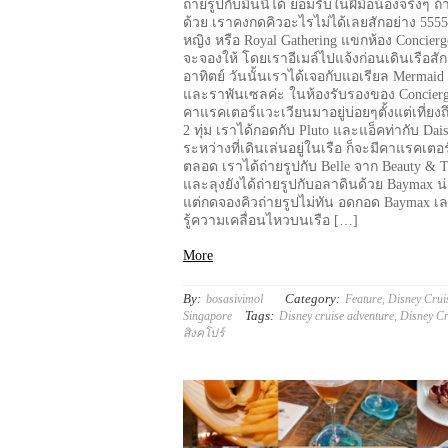
ถ่ายรูปกับมินนี่ได้ ยอมรับในฝีมือน้องจริงๆ ถ้า
ด้วย เราคงกดคิวอะไรไม่ได้เลยสักอย่าง 5555 
หญิง หรือ Royal Gathering แขกห้อง Concier
จะจองให้ โดยเราอีเมล์ไปแจ้งก่อนเดินเรือสัก
อาทิตย์ วันนั้นเราได้เจอกับแอเรียล Mermaid
และราพันเซลค่ะ ในห้องรับรองของ Concierge
คาแรคเตอร์แวะเวียนมาอยู่บ่อยๆตั้งแต่เที่ย
2 ทุ่ม เราได้กอดกับ Pluto และแอ็คท่ากับ Dai
ระหว่างที่เดินเล่นอยู่ในเรือ ก็จะมีคาแรคเตอร
ตลอด เราได้ถ่ายรูปกับ Belle จาก Beauty & T
และลุงยังได้ถ่ายรูปกับอลาดินด้วย Baymax น
แต่กดจองคิวถ่ายรูปไม่ทัน อดกอด Baymax เ
รู้ความเคลื่อนไหวบนเรือ […]
More
By:
Category:
bosasivimol
Feature
,
Disney Crui
Tags:
Singapore
Disney cruise adventure
,
Disney Cr
สิงคโปร์