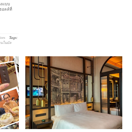
จองแบบ
อลล์ที่
Tags:
ives
ไหนในมัล