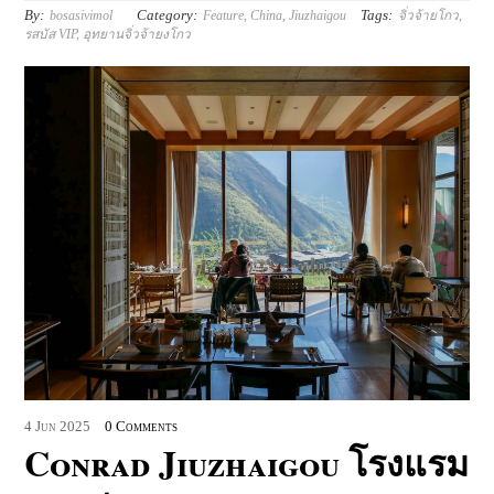
By:
Category:
Tags:
bosasivimol
Feature
,
China
,
Jiuzhaigou
จิ่วจ้ายโกว
,
รสบัส VIP
,
อุทยานจิ่วจ้ายงโกว
4
Jun
2025
0 Comments
Conrad Jiuzhaigou โรงแรม