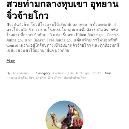
สวยท่ามกลางหุบเขา อุทยาน
จิ่วจ้ายโกว
ปัจจุบันจิ่วจ้ายโกวมีโรงแรมให้เลือกพักหลากหลาย ตั้งแต่ระดับ 3
ดาวไปจนถึง 5 ดาว รวมโรงแรมในกลุ่มเชนชื่อดัง เราลิสต์รายชื่อ
โรงแรมที่อยากเข้าพักมา 3 แห่ง เริ่มจาก Hilton Jiuzhaigou, Conrad
Jiuzhaigou และ Banyan Tree Jiuzhaigou แต่สุดท้ายเราไฟนอลพักที่
Conrad เพราะอยู่ใกล้กับทางเข้าอุทยานจิ่วจ้ายโกว และทุกห้องพักมี
เฉลียงส่วนตัวให้ออกมายืนชมวิวด้วย
More
By:
Category:
Tags:
bosasivimol
Feature
,
China
,
Jiuzhaigou
,
World
Conrad จิ่วจ้ายโกว
,
จิ่วจ้ายงโกว ที่พัก
,
เที่ยวจิ่วจ้ายโกว