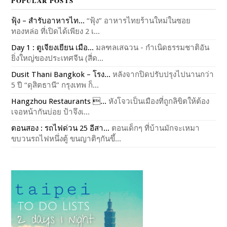
POPULAR POSTS
ฟุ้ง – สำรับอาหารไท...
“ฟุ้ง” อาหารไทยร้านใหม่ในซอย
ทองหล่อ ที่เปิดได้เพียง 2 เ...
Day 1 : ตูเจียงเยียน เมือ...
มลฑลเสฉวน - กำเนิดธรรมชาติอัน
ยิ่งใหญ่ของประเทศจีน (สี่ด...
Dusit Thani Bangkok – โรง...
หลังจากปิดปรับปรุงไปนานกว่า
5 ปี “ดุสิตธานี” กรุงเทพ ก็...
Hangzhou Restaurants ...
หังโจวเป็นเมืองที่ถูกลิขิตให้ต้อง
เจอหน้ากันบ่อย ป้าจึงเ...
ตอนสอง : รถไฟด่วน 25 อีสา...
ตอนเด็กๆ ที่บ้านมักจะเหมา
ขบวนรถไฟหนึ่งตู้ ขนญาติๆกันขึ้...