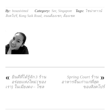
By:
Category:
Tags:
bosasivimol
See
,
Singapore
ไชน่าทาวน์
สิงคโปร์
,
Kong Saik Road
,
ถนนค็องเซก
,
ค็องเซค
«
»
ยินดีที่ได้รู้จัก 3 ร้าน
Spring Court ร้าน
อร่อยแห่งใหม่ (ของ
อาหารจีนเก่าแก่ที่สุด
เรา) ในเมียงดง – โซล
ของสิงคโปร์