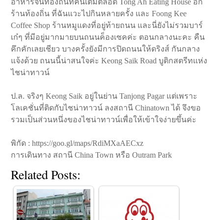
อาหารจีนท้องถิ่นที่คนเต็มตลอด Tong Ah Eating House อีก
ร้านท้องถิ่น ที่ฉันแวะไปกินหลายครั้ง และ Foong Kee
Coffee Shop ร้านหมูแดงที่อยู่ท้ายถนน และนี่ยังไม่รวมบาร์
เก๋ๆ ที่มีอยู่มากมายบนถนนค็องเซคค่ะ ตอนกลางนะคะ คืน
คึกคักเลยเชียว บางครั้งยังมีการปิดถนนให้ดริงส์ กันกลาง
แจ้งด้วย ถนนนี้น่าสนใจค่ะ Keong Saik Road บูติกสตรีทแห่ง
ไชน่าทาวน์
ป.ล. จริงๆ Keong Saik อยู่ในย่าน Tanjong Pagar แต่เพราะ
โลเคชั่นที่ติดกับไชน่าทาวน์ ลงสถานี Chinatown ได้ จึงขอ
รวมเป็นส่วนหนึ่งของไชน่าทาวน์เพื่อให้เข้าใจง่ายขึ้นค่ะ
พิกัด : https://goo.gl/maps/RdiMXaAECxz
การเดินทาง สถานี China Town หรือ Outram Park
Related Posts: