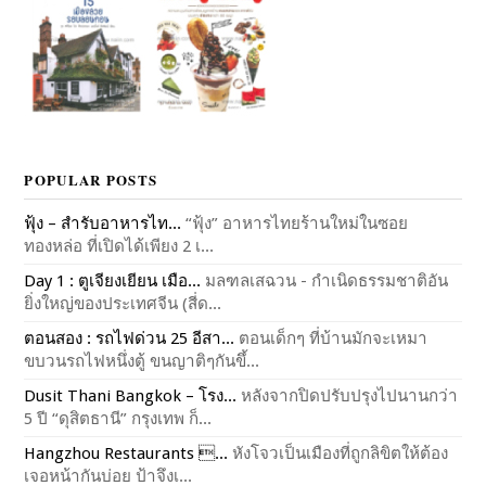
POPULAR POSTS
ฟุ้ง – สำรับอาหารไท...
“ฟุ้ง” อาหารไทยร้านใหม่ในซอย
ทองหล่อ ที่เปิดได้เพียง 2 เ...
Day 1 : ตูเจียงเยียน เมือ...
มลฑลเสฉวน - กำเนิดธรรมชาติอัน
ยิ่งใหญ่ของประเทศจีน (สี่ด...
ตอนสอง : รถไฟด่วน 25 อีสา...
ตอนเด็กๆ ที่บ้านมักจะเหมา
ขบวนรถไฟหนึ่งตู้ ขนญาติๆกันขึ้...
Dusit Thani Bangkok – โรง...
หลังจากปิดปรับปรุงไปนานกว่า
5 ปี “ดุสิตธานี” กรุงเทพ ก็...
Hangzhou Restaurants ...
หังโจวเป็นเมืองที่ถูกลิขิตให้ต้อง
เจอหน้ากันบ่อย ป้าจึงเ...