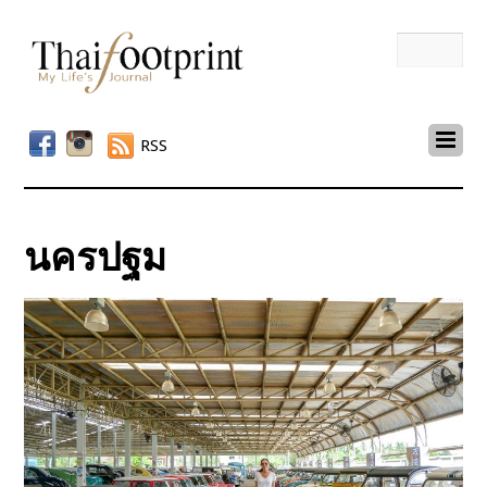
RSS
นครปฐม