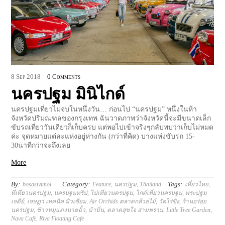
8
Sep
2018
0 Comments
นครปฐม มินิไกด์
นครปฐมเที่ยวไม่จบในหนึ่งวัน… ก่อนไป “นครปฐม” หนึ่งในห้า
จังหวัดปริมณฑลของกรุงเทพ ฉันวาดภาพว่าจังหวัดนี้จะมีขนาดเล็ก
ขับรถเที่ยววันเดียวก็เก็บครบ แต่พอไปเข้าจริงๆกลับพบว่าเก็บไม่หมด
ค่ะ จุดหมายแต่ละแห่งอยู่ห่างกัน (กว่าที่คิด) บางแห่งขับรถ 15-
30นาทีกว่าจะถึงเลย
More
By:
Category:
Tags:
bosasivimol
Feature
,
นครปฐม
,
Thailand
เที่ยวไทย
,
ที่เที่ยวนครปฐม
,
นครปฐมทริป
,
ไปเที่ยวนครปฐม
,
ไกด์เที่ยวนครปฐม
,
พระปฐม
เจดีย์
,
เจษฏา เทคนิค มิวเซียม
,
Air Orchids ตลาดกล้วยไม้
,
วัดไร่ขิง
,
ร้านอร่อย
นครปฐม
,
ข้าวหมูแดงนายฉั้ว
,
บ้าบิ่น
,
ตลาดสุขใจ สามพราน
,
Little Tree Garden
,
Nava Cafe
,
Riva Floating Cafe