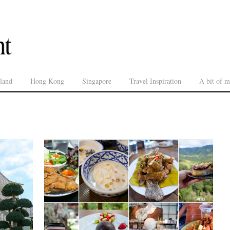
land
Hong Kong
Singapore
Travel Inspiration
A bit of m