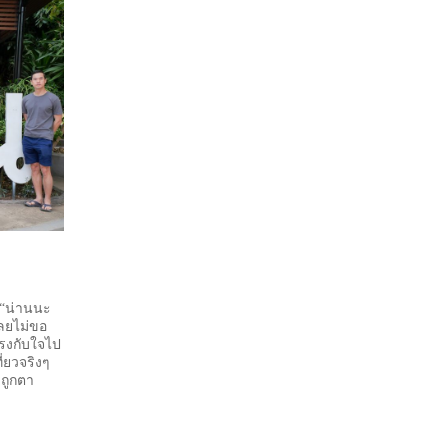
ง “น่านนะ
เลยไม่ขอ
ตรงกับใจไป
ี่ยวจริงๆ
วถูกตา