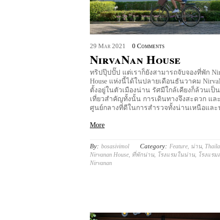
29
Mar
2021
0 Comments
NirvaNan House
ทริปปุ๊ปปั๊ป แต่เราก็ยังสามารถจับจองที่พัก N
House แห่งนี้ได้ในปลายเดือนธันวาคม Nirva
ตั้งอยู่ในตัวเมืองน่าน รัศมีใกล้เคียงก็ล้วนเป
เที่ยวสำคัญทั้งนั้น การเดินทางจึงสะดวก แล
ศูนย์กลางที่ดีในการสำรวจทั้งน่านเหนือและ
More
By:
Category:
bosasivimol
Feature
,
น่าน
,
Thail
Nirvanan House
,
ที่พักน่าน
,
โรงแรมในน่าน
,
โรงแรมส
Nirvanan