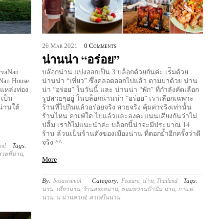
26
Mar
2021
0 Comments
น่านน่า “อร่อย”
irvaNan
บล๊อกน่าน แบ่งออกเป็น 3 บล็อกด้วยกันค่ะ เร่ิมด้วย
Nan House
น่านน่า “เที่ยว” ซึ่งคลอดออกไปแล้ว ตามมาด้วย น่าน
็นแหล่งท่อง
น่า “อร่อย” ในวันนี้ และ น่านน่า “พัก” ที่กำลังคัดเลือก
ะเป็น
รูปสวยๆอยู่ ในบล็อกน่านน่า “อร่อย” เราเลือกเฉพาะ
น่านใต้
ร้านที่ไปกินแล้วอร่อยจริง สวยจริง คุ้มค่าจริงเท่านั้น
ร้านไหน คาเฟ่ใด ไปแล้วและลงคะแนนเสียงกันว่าไม่
ปลื้ม เราก็ไม่แนะนำค่ะ บล็อกนี้น่าจะมีประมาณ 14
ร้าน ล้วนเป็นร้านดังของเมืองน่าน ที่ตอกย้ำอีกครั้งว่าดี
จริง ^^
Tags:
and
วยที่น่าน
,
More
By:
Category:
Tags:
bosasivimol
Feature
,
น่าน
,
Thailand
น่าน
,
เที่ยวน่าน
,
ร้านอร่อยน่าน
,
ขนมหวานป้านิ่ม น่าน
,
กาแฟ
น่าน
,
น น่านคาเฟ่
,
คาเฟ่ในน่าน