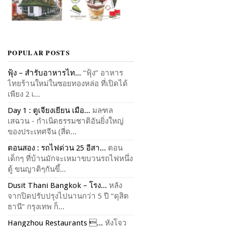
POPULAR POSTS
ฟุ้ง – สำรับอาหารไท...
“ฟุ้ง” อาหาร
ไทยร้านใหม่ในซอยทองหล่อ ที่เปิดได้
เพียง 2 เ...
Day 1 : ตูเจียงเยียน เมือ...
มลฑล
เสฉวน - กำเนิดธรรมชาติอันยิ่งใหญ่
ของประเทศจีน (สี่ด...
ตอนสอง : รถไฟด่วน 25 อีสา...
ตอน
เด็กๆ ที่บ้านมักจะเหมาขบวนรถไฟหนึ่ง
ตู้ ขนญาติๆกันขึ้...
Dusit Thani Bangkok – โรง...
หลัง
จากปิดปรับปรุงไปนานกว่า 5 ปี “ดุสิต
ธานี” กรุงเทพ ก็...
Hangzhou Restaurants ...
หังโจว