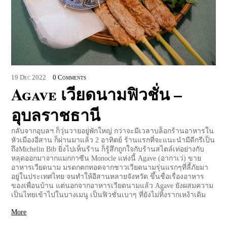
19
Dec
2022
0 Comments
Agave เวียดนามฟิวชั่น –
อุบลราชธานี
กลับจากอุบลฯ ก็วุ่นวายอยู่พักใหญ่ กว่าจะมีเวลาบล็อกร้านอาหารใน
หัวเมืองอีสาน ก็ผ่านมาแล้ว 2 อาทิตย์ ร้านแรกที่จะแนะนำมีดีกรีเป็น
ถึงMichelin Bib ยิ่งไปเห็นร้าน ก็รู้สึกถูกใจกับร้านสไตล์เท่อย่างกับ
หลุดออกมาจากแมกกาซีน Monocle แห่งนี้ Agave (อากาเว่) ขาย
อาหารเวียดนาม มรดกตกทอดจากชาวเวียดนามรุ่นแรกๆที่ลี้ภัยมา
อยู่ในประเทศไทย จนทำให้อีสานหลายจังหวัด ขึ้นชื่อเรื่องอาหาร
ของเพื่อนบ้าน แต่นอกจากอาหารเวียดนามแล้ว Agave ยังผสมความ
เป็นไทยเข้าไปในบางเมนู เป็นฟิวชั่นเบาๆ ที่ยังไม่ทิ้งรากเหง้าเดิม
More