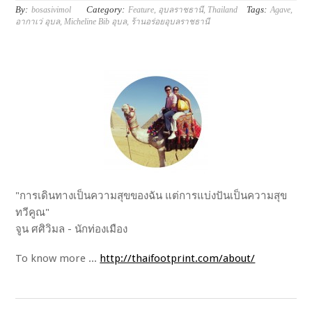
By:
Category:
Tags:
bosasivimol
Feature
,
อุบลราชธานี
,
Thailand
Agave
,
อากาเว่ อุบล
,
Micheline Bib อุบล
,
ร้านอร่อยอุบลราชธานี
"การเดินทางเป็นความสุขของฉัน แต่การแบ่งปันเป็นความสุข
ทวีคูณ"
จูน ศศิวิมล - นักท่องเมือง
To know more ...
http://thaifootprint.com/about/