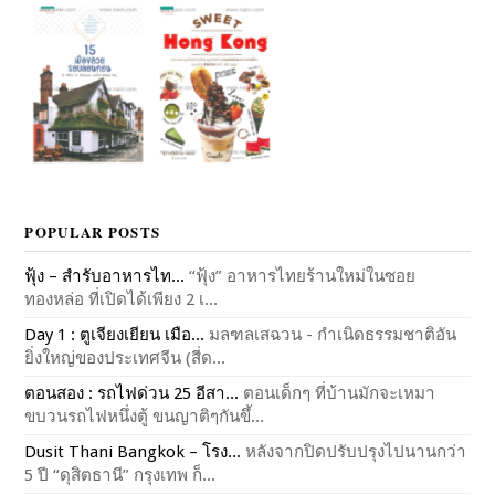
POPULAR POSTS
ฟุ้ง – สำรับอาหารไท...
“ฟุ้ง” อาหารไทยร้านใหม่ในซอย
ทองหล่อ ที่เปิดได้เพียง 2 เ...
Day 1 : ตูเจียงเยียน เมือ...
มลฑลเสฉวน - กำเนิดธรรมชาติอัน
ยิ่งใหญ่ของประเทศจีน (สี่ด...
ตอนสอง : รถไฟด่วน 25 อีสา...
ตอนเด็กๆ ที่บ้านมักจะเหมา
ขบวนรถไฟหนึ่งตู้ ขนญาติๆกันขึ้...
Dusit Thani Bangkok – โรง...
หลังจากปิดปรับปรุงไปนานกว่า
5 ปี “ดุสิตธานี” กรุงเทพ ก็...