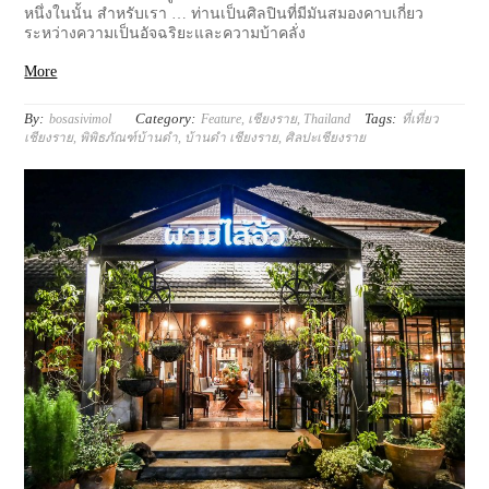
หนึ่งในนั้น สำหรับเรา … ท่านเป็นศิลปินที่มีมันสมองคาบเกี่ยว
ระหว่างความเป็นอัจฉริยะและความบ้าคลั่ง
More
By:
Category:
Tags:
bosasivimol
Feature
,
เชียงราย
,
Thailand
ที่เที่ยว
เชียงราย
,
พิพิธภัณฑ์บ้านดำ
,
บ้านดำ เชียงราย
,
ศิลปะเชียงราย