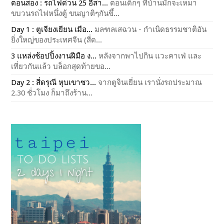
ตอนสอง : รถไฟด่วน 25 อีสา...
ตอนเด็กๆ ที่บ้านมักจะเหมา
ขบวนรถไฟหนึ่งตู้ ขนญาติๆกันขึ้...
Day 1 : ตูเจียงเยียน เมือ...
มลฑลเสฉวน - กำเนิดธรรมชาติอัน
ยิ่งใหญ่ของประเทศจีน (สี่ด...
3 แหล่งช้อปปิ้งงานฝีมือ ง...
หลังจากพาไปกิน แวะคาเฟ่ และ
เที่ยวกันแล้ว บล็อกสุดท้ายขอ...
Day 2 : สี่ดรุณี หุบเขาซว...
จากตูจินเยี่ยน เรานั่งรถประมาณ
2.30 ชั่วโมง ก็มาถึงร้าน...