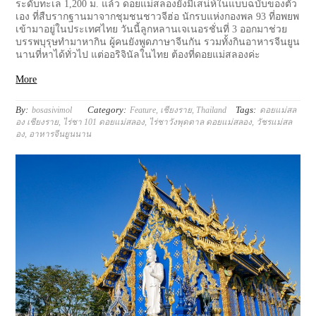
ระดับทะเล 1,200 ม. แล้ว ดอยแม่สลองยังมีเสน่ห์ในแบบฉบับของตัว
เอง ที่สืบรากฐานมาจากชุมชนชาวจีฮ่อ นักรบแห่งกองพล 93 ที่อพยพ
เข้ามาอยู่ในประเทศไทย วันนี้ลูกหลานเจเนอรชั่นที่ 3 ออกมาช่วย
บรรพบุรุษทำมาหากิน ผู้คนยังพูดภาษาจีนกัน รวมทั้งกินอาหารจีนยูน
นานที่หาได้ทั่วไป แต่ออริจินัลในไทย ต้องที่ดอยแม่สลองค่ะ
More
By:
Category:
Tags:
bosasivimol
Feature
,
เชียงราย
,
Thailand
ดอยแม่สล
อง เชียงราย
,
ไร่ชา 101 ดอยแม่สลอง
,
ไร่ชาวังพุดตาล ดอยแม่สลอง
,
วัชรแม่สล
อง
,
อาหารจีนยูนนาน