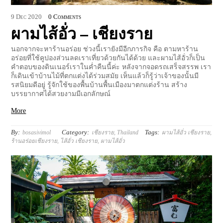
9
Dec
2020
0 Comments
ผามไส้อั่ว – เชียงราย
นอกจากจะหาร้านอร่อย ช่วงนี้เรายังมีอีกภารกิจ คือ ตามหาร้าน
อร่อยที่ใช้คูปองส่วนลดเราเที่ยวด้วยกันได้ด้วย และผามไส้อั่วก็เป็น
คำตอบของดินเนอร์เราในค่ำคืนนี้ค่ะ หลังจากจอดรถเสร็จสรรพ เรา
ก็เดินเข้าบ้านไม้ที่ตกแต่งได้ร่วมสมัย เห็นแล้วก็รู้ว่าเจ้าของนั้นมี
รสนิยมดีอยู่ รู้จักใช้ของพื้นบ้านพื้นเมืองมาตกแต่งร้าน สร้าง
บรรยากาศได้สวยงามมีเอกลักษณ์
More
By:
Category:
Tags:
bosasivimol
เชียงราย
,
Thailand
ผามไส้อั่ว เชียงราย
,
ร้านอร่อยเชียงราย
,
ไส้อั่ว เชียงราย
,
ผามไส้อั่ว