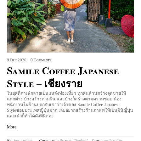
9
Dec
2020
0 Comments
Samile Coffee Japanese
Style – เชียงราย
ในยุคที่คาเฟ่กลายเป็นแหล่งท่องเที่ยว ทุกคนล้วนสร้างจุดขายให้
แตกต่าง บ้างสร้างตามฝัน และบ้างก็สร้างตามความชอบ น้อง
พนักงานในร้านบอกกับเราว่าเจ้าของ Samile Coffee Japanese
Styleชอบประเทศญี่ปุ่นมาก เลยอยากสร้างร้านกาแฟให้เป็นมินิญี่ปุ่น
และเค้าก็ทำได้ดังที่คิดค่ะ
More
By:
Category:
Tags:
bosasivimol
เชียงราย
,
Thailand
samile coffee