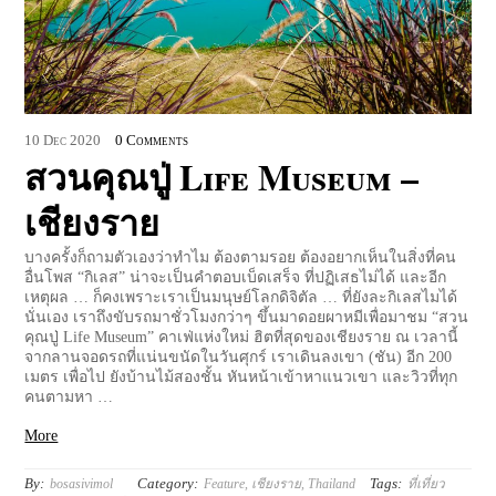
10
Dec
2020
0 Comments
สวนคุณปู่ Life Museum –
เชียงราย
บางครั้งก็ถามตัวเองว่าทำไม ต้องตามรอย ต้องอยากเห็นในสิ่งที่คน
อื่นโพส “กิเลส” น่าจะเป็นคำตอบเบ็ดเสร็จ ที่ปฏิเสธไม่ได้ และอีก
เหตุผล … ก็คงเพราะเราเป็นมนุษย์โลกดิจิตัล … ที่ยังละกิเลสไมได้
นั่นเอง เราถึงขับรถมาชั่วโมงกว่าๆ ขึ้นมาดอยผาหมีเพื่อมาชม “สวน
คุณปู่ Life Museum” คาเฟ่แห่งใหม่ ฮิตที่สุดของเชียงราย ณ เวลานี้
จากลานจอดรถที่แน่นขนัดในวันศุกร์ เราเดินลงเขา (ชัน) อีก 200
เมตร เพื่อไป ยังบ้านไม้สองชั้น หันหน้าเข้าหาแนวเขา และวิวที่ทุก
คนตามหา …
More
By:
Category:
Tags:
bosasivimol
Feature
,
เชียงราย
,
Thailand
ที่เที่ยว