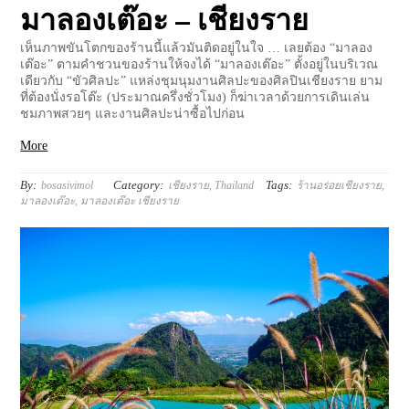
มาลองเต๊อะ – เชียงราย
เห็นภาพขันโตกของร้านนี้แล้วมันติดอยู่ในใจ … เลยต้อง “มาลอง
เต๊อะ” ตามคำชวนของร้านให้จงได้ “มาลองเต๊อะ” ตั้งอยู่ในบริเวณ
เดียวกับ “ขัวศิลปะ” แหล่งชุมนุมงานศิลปะของศิลปินเชียงราย ยาม
ที่ต้องนั่งรอโต๊ะ (ประมาณครึ่งชั่วโมง) ก็ฆ่าเวลาด้วยการเดินเล่น
ชมภาพสวยๆ และงานศิลปะน่าซื้อไปก่อน
More
By:
Category:
Tags:
bosasivimol
เชียงราย
,
Thailand
ร้านอร่อยเชียงราย
,
มาลองเต๊อะ
,
มาลองเต๊อะ เชียงราย