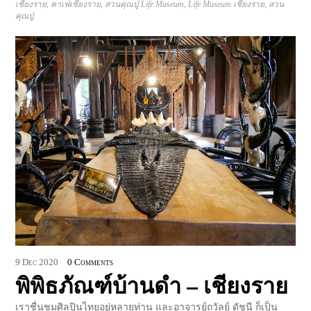
เชียงราย
,
คาเฟ่เชียงราย
,
สวนคุณปู่ Life Museum
,
Life Museum เชียงราย
,
สวน
คุณปู่
9
Dec
2020
0 Comments
พิพิธภัณฑ์บ้านดำ – เชียงราย
เราชื่นชมศิลปินไทยอยู่หลายท่าน และอาจารย์ถวัลย์ ดัชนี ก็เป็น