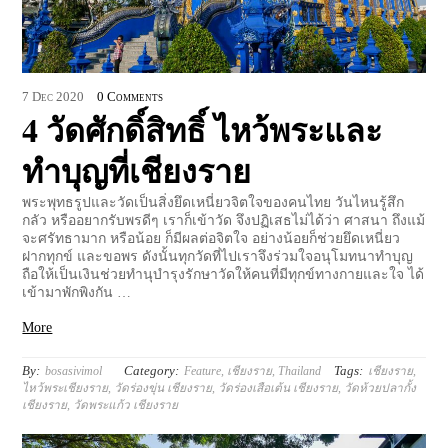
7
Dec
2020
0 Comments
4 วัดศักดิ์สิทธิ์ ไหว้พระและ
ทำบุญที่เชียงราย
พระพุทธรูปและวัดเป็นสิ่งยึดเหนี่ยวจิตใจของคนไทย วันไหนรู้สึก
กลัว หรืออยากรับพรดีๆ เราก็เข้าวัด จึงปฏิเสธไม่ได้ว่า ศาสนา ถึงแม้
จะศรัทธามาก หรือน้อย ก็มีผลต่อจิตใจ อย่างน้อยก็ช่วยยึดเหนี่ยว
ฝากทุกข์ และขอพร ดังนั้นทุกวัดที่ไปเราจึงร่วมใจอนุโมทนาทำบุญ
ถือให้เป็นเงินช่วยทำนุบำรุงรักษาวัดให้คนที่มีทุกข์ทางกายและใจ ได้
เข้ามาพักพิงกัน …
More
By:
Category:
Tags:
bosasivimol
Feature
,
เชียงราย
,
Thailand
เชียงราย
,
ไหว้พระเชียงราย
,
วัดร่องขุ่น เชียงราย
,
วัดร่องเสือเต้น เชียงราย
,
วัดห้วยปลากั้ง
เชียงราย
,
วัดพระแก้ว เชียงราย