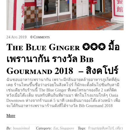
24
Aug
2019
0 Comments
The Blue Ginger ✪✪✪ มื้อ
เพรานากัน รางวัล Bib
Gourmand 2018 – สิงคโปร์
ฉันชอบอาหารเพรานากัน เพราะมีกลิ่นอายคล้ายอาหารภูเก็ตที่คุ้น
เคย ร้านไหนขึ้นชื่อว่าอร่อยในสิงคโปร์ ก็มักจะดั้งด้นไปชิมกับสามี
เช่นเดียวกับร้านนี้ The Blue Ginger ที่เคยโทรมาจองถึง 2 แต่ก็ผิด
หวังเมื่อโต๊ะเต็ม จนทริปคืนถิ่นที่ผ่านมา พักในโรงแรมใกล้ๆ Oasia
Downtown ห่างจากร้านแค่ 5 นาที เลยเดินมาจองโต๊ะล่วงหน้า เพื่อ
จะได้กินอาหารเพรานาร้านดังที่ได้รางวัล Bib Gourmand 2018
More
By:
Category:
Tags:
bosasivimol
Eat
,
Singapore
ร้านอร่อยสิงคโปร์
,
เที่ยว