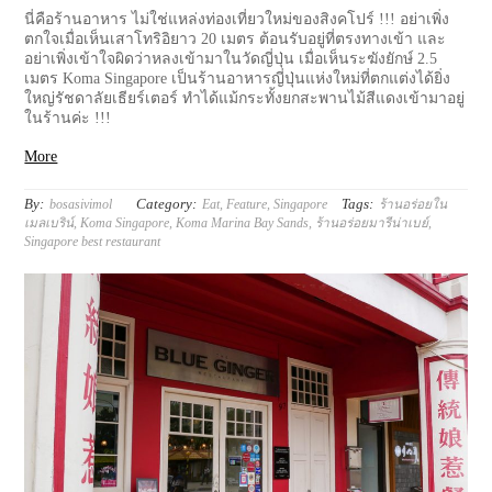
นี่คือร้านอาหาร ไม่ใช่แหล่งท่องเที่ยวใหม่ของสิงคโปร์ !!! อย่าเพิ่ง
ตกใจเมื่อเห็นเสาโทริอิยาว 20 เมตร ต้อนรับอยู่ที่ตรงทางเข้า และ
อย่าเพิ่งเข้าใจผิดว่าหลงเข้ามาในวัดญี่ปุ่น เมื่อเห็นระฆังยักษ์ 2.5
เมตร Koma Singapore เป็นร้านอาหารญี่ปุ่นแห่งใหม่ที่ตกแต่งได้ยิ่ง
ใหญ่รัชดาลัยเธียร์เตอร์ ทำได้แม้กระทั้งยกสะพานไม้สีแดงเข้ามาอยู่
ในร้านค่ะ !!!
More
By:
Category:
Tags:
bosasivimol
Eat
,
Feature
,
Singapore
ร้านอร่อยใน
เมลเบริน์
,
Koma Singapore
,
Koma Marina Bay Sands
,
ร้านอร่อยมารีน่าเบย์
,
Singapore best restaurant