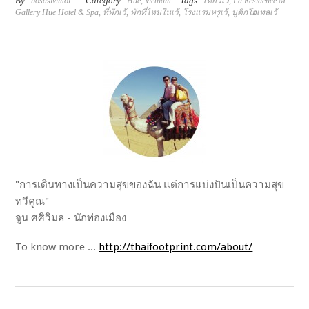
By:
Category:
Tags:
bosasivimol
Hue
,
Vietnam
เที่ยวเว้
,
La Résidence M
Gallery Hue Hotel & Spa
,
ที่พักเว้
,
พักที่ไหนในเว้
,
โรงแรมหรูเว้
,
บูติกโฮเทลเว้
"การเดินทางเป็นความสุขของฉัน แต่การแบ่งปันเป็นความสุข
ทวีคูณ"
จูน ศศิวิมล - นักท่องเมือง
To know more ...
http://thaifootprint.com/about/