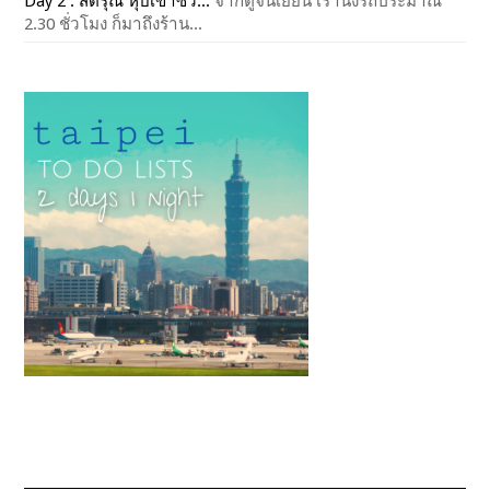
Day 2 : สี่ดรุณี หุบเขาซว...
จากตูจินเยี่ยน เรานั่งรถประมาณ
2.30 ชั่วโมง ก็มาถึงร้าน...