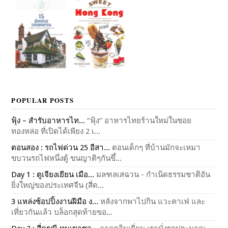
POPULAR POSTS
ฟุ้ง – สำรับอาหารไท...
“ฟุ้ง” อาหารไทยร้านใหม่ในซอย
ทองหล่อ ที่เปิดได้เพียง 2 เ...
ตอนสอง : รถไฟด่วน 25 อีสา...
ตอนเด็กๆ ที่บ้านมักจะเหมา
ขบวนรถไฟหนึ่งตู้ ขนญาติๆกันขึ้...
Day 1 : ตูเจียงเยียน เมือ...
มลฑลเสฉวน - กำเนิดธรรมชาติอัน
ยิ่งใหญ่ของประเทศจีน (สี่ด...
3 แหล่งช้อปปิ้งงานฝีมือ ง...
หลังจากพาไปกิน แวะคาเฟ่ และ
เที่ยวกันแล้ว บล็อกสุดท้ายขอ...